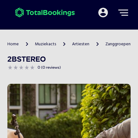
Mijn TotalBooking
Home
Muziekacts
Artiesten
Zanggroepen
>
>
>
2BSTEREO
0 (0 reviews)