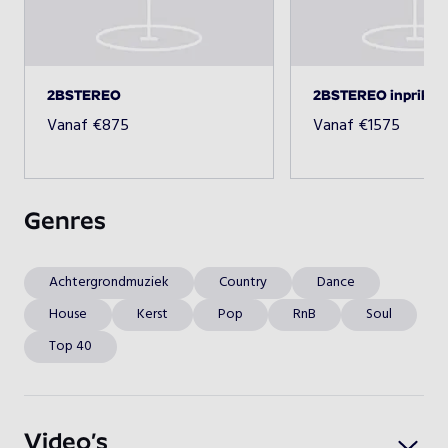
kerstdiner! Meer weten? Vraag gerust naar de 
mogelijkheden!
Beschikbaarheid opvragen
2BSTEREO
2BSTEREO inprik
Vanaf
€
875
Vanaf
€
1575
Genres
Achtergrondmuziek
Country
Dance
House
Kerst
Pop
RnB
Soul
Top 40
Video’s