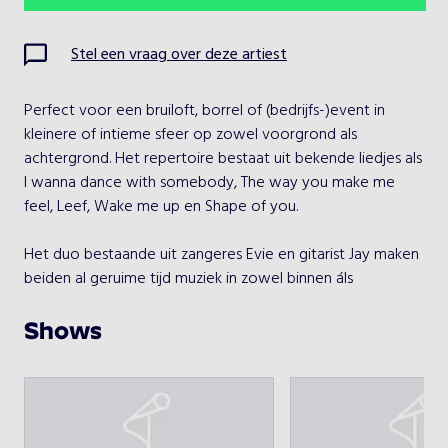
Ma
Di
Wo
Do
Vr
Za
Zo
Stel een vraag over deze artiest
1
2
Perfect voor een bruiloft, borrel of (bedrijfs-)event in 
3
4
5
6
7
8
9
kleinere of intieme sfeer op zowel voorgrond als 
achtergrond. Het repertoire bestaat uit bekende liedjes als 
10
11
12
13
14
15
16
I wanna dance with somebody, The way you make me 
feel, Leef, Wake me up en Shape of you.

17
18
19
20
21
22
23
Het duo bestaande uit zangeres Evie en gitarist Jay maken 
24
25
26
27
28
29
30
beiden al geruime tijd muziek in zowel binnen áls 
buitenland. Evie studeert aan de muziekopleiding Codarts 
31
in Rotterdam en speelt daarnaast wekelijks door heel het 
Shows
land met haar coverband House of Rock. Jay speelt in de 
band bij The Voice winnares Sophia Kruithof en is daarnaast 
Kies een optreden
als songwriter getekend bij BMG Music Publishing.

2BSTEREO
2BSTEREO is óók te boeken voor elke kerstborrel & 