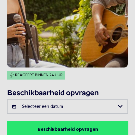
REAGEERT BINNEN 24 UUR
Beschikbaarheid opvragen
Selecteer een datum
Beschikbaarheid opvragen
Augustus 2026
Vorige maand
Volgende maand