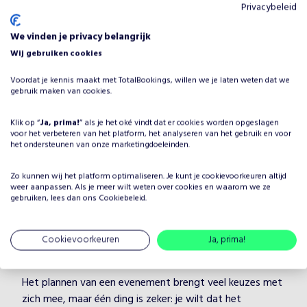
Privacybeleid
We vinden je privacy belangrijk
Wij gebruiken cookies
Mandy & Laura ‘The ABBA
Voordat je kennis maakt met TotalBookings, willen we je laten weten dat we
gebruik maken van cookies.
Soundalikes’
Op aanvraag
•
Zanggroepen
Klik op “
Ja, prima!
” als je het oké vindt dat er cookies worden opgeslagen
voor het verbeteren van het platform, het analyseren van het gebruik en voor
het ondersteunen van onze marketingdoeleinden.
Tribute
Zo kunnen wij het platform optimaliseren. Je kunt je
cookievoorkeuren
altijd
weer aanpassen. Als je meer wilt weten over cookies en waarom we ze
gebruiken, lees dan ons
Cookiebeleid
.
Waarom 2BSTEREO boeken voor
Cookievoorkeuren
Ja, prima!
jouw evenement?
Het plannen van een evenement brengt veel keuzes met
zich mee, maar één ding is zeker: je wilt dat het