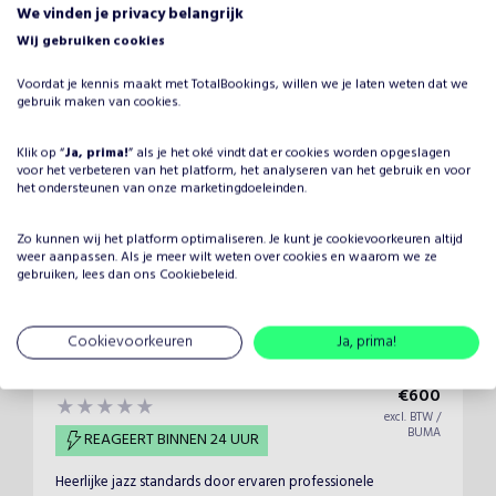
excl. BTW /
We vinden je privacy belangrijk
BUMA
REAGEERT BINNEN 24 UUR
Wij gebruiken cookies
Quartet Kwartet - New Orleans style - jaren '30 swing met
Voordat je kennis maakt met TotalBookings, willen we je laten weten dat we
zang gitaar contrabas trompet en saxofoon
gebruik maken van cookies.
Klik op “
Ja, prima!
” als je het oké vindt dat er cookies worden opgeslagen
voor het verbeteren van het platform, het analyseren van het gebruik en voor
het ondersteunen van onze marketingdoeleinden.
Zo kunnen wij het platform optimaliseren. Je kunt je
cookievoorkeuren
altijd
weer aanpassen. Als je meer wilt weten over cookies en waarom we ze
gebruiken, lees dan ons
Cookiebeleid
.
Cookievoorkeuren
Ja, prima!
Vanaf
Playtime Jazz Quartet
€
600
excl. BTW /
BUMA
REAGEERT BINNEN 24 UUR
Heerlijke jazz standards door ervaren professionele