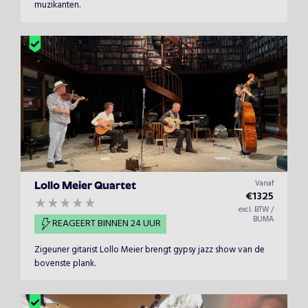
muzikanten.
Vanaf
Lollo Meier Quartet
€
1325
excl. BTW /
BUMA
REAGEERT BINNEN 24 UUR
Zigeuner gitarist Lollo Meier brengt gypsy jazz show van de
bovenste plank.