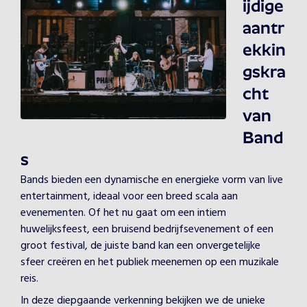
ijdige
aantr
ekkin
gskra
cht
van
Band
s
Bands bieden een dynamische en energieke vorm van live
entertainment, ideaal voor een breed scala aan
evenementen. Of het nu gaat om een intiem
huwelijksfeest, een bruisend bedrijfsevenement of een
groot festival, de juiste band kan een onvergetelijke
sfeer creëren en het publiek meenemen op een muzikale
reis.
In deze diepgaande verkenning bekijken we de unieke