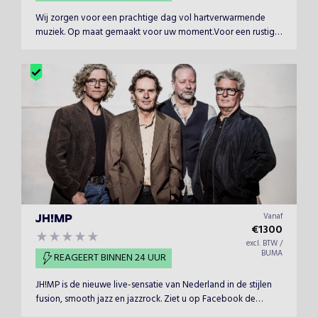
Wij zorgen voor een prachtige dag vol hartverwarmende
muziek. Op maat gemaakt voor uw moment.Voor een rustige
set komen we als akoestisch duo. Meer energie nodig? We
pakken graag meer uit en komen met onze band om er
samen met jullie een heerlijk feestje van te maken.
Vanaf
JH!MP
€
1300
excl. BTW /
BUMA
REAGEERT BINNEN 24 UUR
JH!MP is de nieuwe live-sensatie van Nederland in de stijlen
fusion, smooth jazz en jazzrock. Ziet u op Facebook de
enthousiaste reacties, zoals van Inge Wenzel, musicbooker