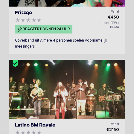
Vanaf
Fritzqo
€
450
excl. BTW /
BUMA
REAGEERT BINNEN 24 UUR
Coverband uit Almere 4 personen spelen voornamelijk
meezingers.
Vanaf
Latino BM Royale
€
2150