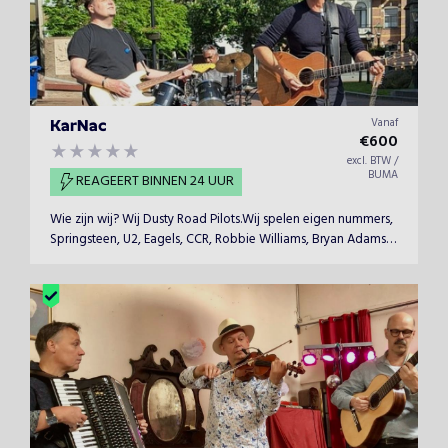
Vanaf
KarNac
€
600
excl. BTW /
BUMA
REAGEERT BINNEN 24 UUR
Wie zijn wij? Wij Dusty Road Pilots.Wij spelen eigen nummers,
Springsteen, U2, Eagels, CCR, Robbie Williams, Bryan Adams,
BeeGees, etc. Speeltijd ca. 2 uur maar kan uitgebreid worden
tegen meerprijs.