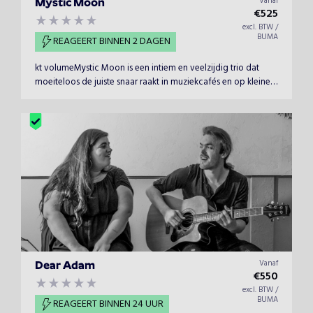
Vanaf
Mystic Moon
€
525
excl. BTW /
BUMA
REAGEERT BINNEN 2 DAGEN
kt volumeMystic Moon is een intiem en veelzijdig trio dat
moeiteloos de juiste snaar raakt in muziekcafés en op kleine
podia. De naam zegt het al: geïnspireerd door Into the Mystic
van Van Morrison en Harvest Moon van Neil Young. Bep[erkt
Volume, gericht op een warme sfeer.
Vanaf
Dear Adam
€
550
excl. BTW /
BUMA
REAGEERT BINNEN 24 UUR