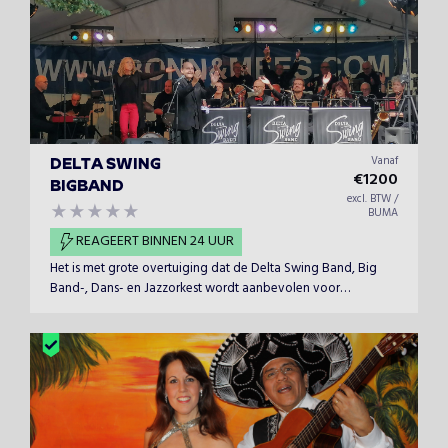
Vanaf
DELTA SWING
€
1200
BIGBAND
excl. BTW /
BUMA
REAGEERT BINNEN 24 UUR
Het is met grote overtuiging dat de Delta Swing Band, Big
Band-, Dans- en Jazzorkest wordt aanbevolen voor
optredens op elk evenement. Zo waren zij afgelopen juni
voor het 2e achtereenvolgende jaar het grote succes op het
North Sea Round Town festival in Rotterdam.