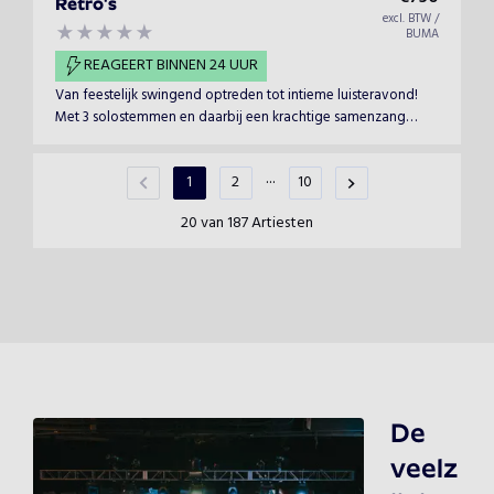
Retro's
excl. BTW /
BUMA
REAGEERT BINNEN 24 UUR
Van feestelijk swingend optreden tot intieme luisteravond!
Met 3 solostemmen en daarbij een krachtige samenzang
brengen we een mix van jaren 60 en 70 nummers en Folk.
...
1
2
10
20 van 187 Artiesten
De
veelz