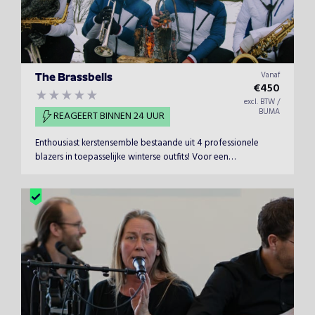
Vanaf
The Brassbells
€
450
excl. BTW /
BUMA
REAGEERT BINNEN 24 UUR
Enthousiast kerstensemble bestaande uit 4 professionele
blazers in toepasselijke winterse outfits! Voor een
onvergetelijke ervaring boek je nu the Brassbells!