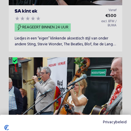
Vanaf
SA kint ek
€
500
excl. BTW /
BUMA
REAGEERT BINNEN 24 UUR
Liedjes in een “eigen” klinkende akoestisch stijl van onder
andere Sting, Stevie Wonder, The Beatles, Blof, Ilse de Lange,
Ruth Jacott en De Dijk.
Vanaf
Privacybeleid
Red Boot Quartet
€
1200