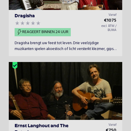
Vanaf
Dragisha
€
1075
excl. BTW /
BUMA
REAGEERT BINNEN 24 UUR
Dragisha brengt uw feest tot leven. Drie veelzijdige
muzikanten spelen akoestisch of licht versterkt klezmer, gipsy,
tango, choro & balkan muziek.
Vanaf
Ernst Langhout and The
€
750