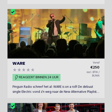
Vanaf
WARE
€
250
excl. BTW /
BUMA
REAGEERT BINNEN 24 UUR
Pinguin Radio schreef het al: WARE is on a roll! De debuut
single Electric vond z’n weg naar de New Alternative Playlist
van Spotify en draaide daar maar liefst 20 weken in mee. En
bij China Crisis en Inge van Calkar hebben de mannen al laten
zien dat hun audio visuele show zich perfect leent als
voorprogramma.