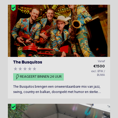
van oa Dave Koz, Jeff Lorber en Eric Marienthal, die ook
JH!MP al boekte.
Vanaf
The Busquitos
€
1500
excl. BTW /
BUMA
REAGEERT BINNEN 24 UUR
The Busquitos brengen een onweerstaanbare mix van jazz,
swing, country en balkan, doorspekt met humor en sterke
interactie. Hun shows zijn muziek én comedy in één.