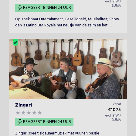
excl. BTW /
BUMA
REAGEERT BINNEN 24 UUR
Op zoek naar Entertainment, Gezelligheid, Muzikaliteit, Show
dan is Latino BM Royale het neusje van de zalm en het
succesfactor voor uw geslaagde evenement waarbij het
feest direct naar tropisch temperaturen stijgt. Divers en
smaakvol voor een breed publiek en geschikt voor zowel uw
besloten feestpartijen zoals uw bruiloft, jubilea,
bedrijfsfeesten als uw grootse commerciële festivals,
evenementen, concerten etc.
Vanaf
Zingari
€
1075
excl. BTW /
BUMA
REAGEERT BINNEN 24 UUR
Zingari speelt zigeunermuziek met vuur en passie