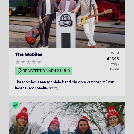
Vanaf
The Mobiles
€
1595
excl. BTW /
BUMA
REAGEERT BINNEN 24 UUR
The Mobiles is een mobiele band die op elke&nbsp;m² van
ieder event speelt!&nbsp;