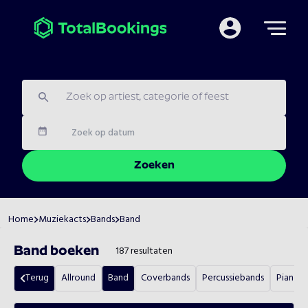
Mijn TotalBooking
Datum
Zoeken
Home
Muziekacts
Bands
Band
187
resultaten
Band
boeken
Terug
Allround
Band
Coverbands
Percussiebands
Pianos