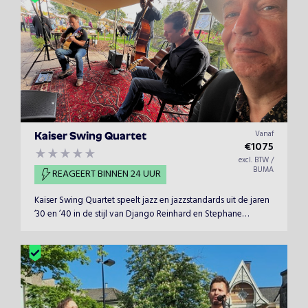
Vanaf
Kaiser Swing Quartet
€
1075
excl. BTW /
BUMA
REAGEERT BINNEN 24 UUR
Kaiser Swing Quartet speelt jazz en jazzstandards uit de jaren
’30 en ’40 in de stijl van Django Reinhard en Stephane
Grappelli met uitstapjes naar musette en zigeunermuziek.