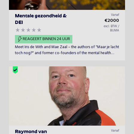
Vanaf
Mentale gezondheid &
€
2000
DEI
excl. BTW /
BUMA
REAGEERT BINNEN 24 UUR
Meet Iris de With and Mae Zaal – the authors of "Maar je lacht
toch nog?" and former co-founders of the mental health
foundation Let's Break the Shame. As engaging and
impactful public speakers, they bring real-world experience
and deep insight...
Vanaf
Raymond van