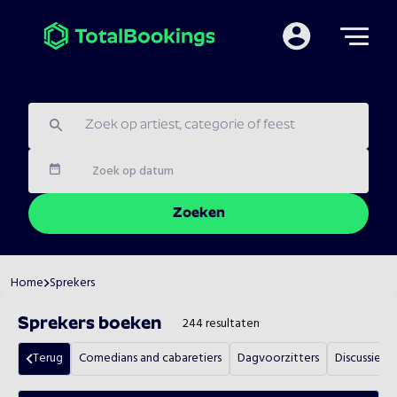
Mijn TotalBooking
Datum
Zoeken
Home
Sprekers
244
resultaten
Sprekers
boeken
Terug
Comedians and cabaretiers
Dagvoorzitters
Discussielei