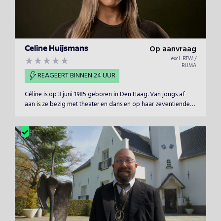
Op aanvraag
Celine Huijsmans
excl. BTW /
BUMA
REAGEERT BINNEN 24 UUR
Céline is op 3 juni 1985 geboren in Den Haag. Van jongs af
aan is ze bezig met theater en dans en op haar zeventiende
komt daar de liefde voor presenteren bij. Als zij dan de
talentenjacht van V8 wint en wordt gekozen tot nieuw
presentatietalent, mag zij ‘Megafestatie tv’ presenteren. Dan
begint het balletje te rollen…