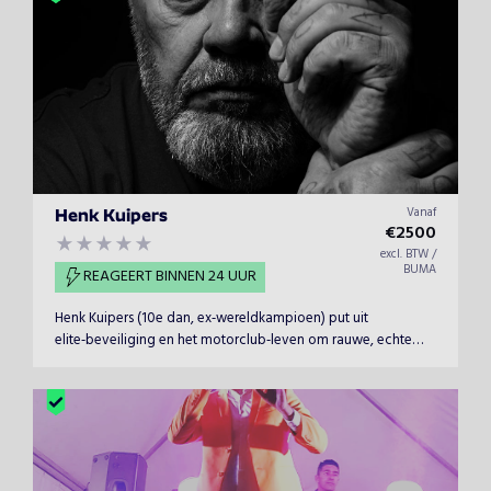
Vanaf
Henk Kuipers
€
2500
excl. BTW /
BUMA
REAGEERT BINNEN 24 UUR
Henk Kuipers (10e dan, ex‑wereldkampioen) put uit
elite‑beveiliging en het motorclub‑leven om rauwe, echte
lessen te delen over ondernemerschap, teamloyaliteit,
hiërarchie en besluitvorming wanneer de foutmarge nul is.
Praktisch, confronterend en direct toepasbaar, met
afsluitende Q&amp;A.</p...