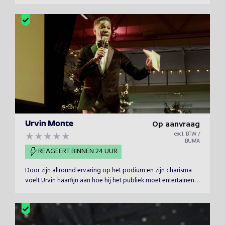
evenementen. Zijn optredens kenmerken zich altijd als
'hilarisch en herkenbaar'. Een frisse kijk op het onderwerp van
de dag of een analyse van het bedrijf was nog nooit zo
grappig.
Op aanvraag
Urvin Monte
excl. BTW /
BUMA
REAGEERT BINNEN 24 UUR
Door zijn allround ervaring op het podium en zijn charisma
voelt Urvin haarfijn aan hoe hij het publiek moet entertainen.
Zoek je een enthousiaste presentator die zijn vak verstaat én
sfeer kan maken, dan is Urvin een waardevolle toevoeging
op uw evenement!