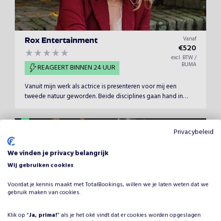
Vanaf
Rox Entertainment
€
520
excl. BTW /
BUMA
REAGEERT BINNEN 24 UUR
Vanuit mijn werk als actrice is presenteren voor mij een
tweede natuur geworden. Beide disciplines gaan hand in
hand met één groot verschil; het overwegende positieve
gevoel. Presentaties komen altijd vanuit vrolijke emoties en
geven energie. Interactie met publiek of gasten versterken en
Privacybeleid
zorgen voor nog een extra dimensie.
We vinden je privacy belangrijk
Wij gebruiken cookies
Voordat je kennis maakt met TotalBookings, willen we je laten weten dat we
gebruik maken van cookies.
Klik op “
Ja, prima!
” als je het oké vindt dat er cookies worden opgeslagen