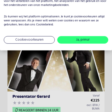
voor het verbeteren van het platform, het analyseren van het gebruik en voor
Vanaf
Prof Drabb
het ondersteunen van onze marketingdoeleinden.
€
825
excl. BTW /
BUMA
REAGEERT BINNEN 24 UUR
Zo kunnen wij het platform optimaliseren. Je kunt je
cookievoorkeuren
altijd
weer aanpassen. Als je meer wilt weten over cookies en waarom we ze
gebruiken, lees dan ons
Cookiebeleid
.
Handlezer ontrafelt verleden voor 80%!Hoe Professor Drabb
je hand leest en je verleden ontrafelt!
Cookievoorkeuren
Ja, prima!
Vanaf
Presentator Gerard
€
225
excl. BTW /
BUMA
REAGEERT BINNEN 24 UUR