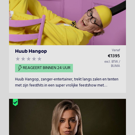
Vanaf
Huub Hangop
€
1395
excl. BTW /
BUMA
REAGEERT BINNEN 24 UUR
Huub Hangop, zanger-entertainer, trekt langs zalen en tenten
met zijn feesthits in een super vrolijke feestshow met
uiteraard maar één doel: zaal op z’n kop! Een optreden
zonder toegift heeft Huub in de afgelopen zesendertig jaar
nog nooit meegemaakt! Huub Hangop, zanger-entertainer,
trekt langs zalen en tenten met zijn feesthits in een super
vrolijke feestshow met uiteraard maar één doel: zaal op z’n
kop! Een optreden zonder toegift heeft Huub in de
afgelopen achtendertig jaar (ja je leest het goed!) nog nooit
meegemaakt!