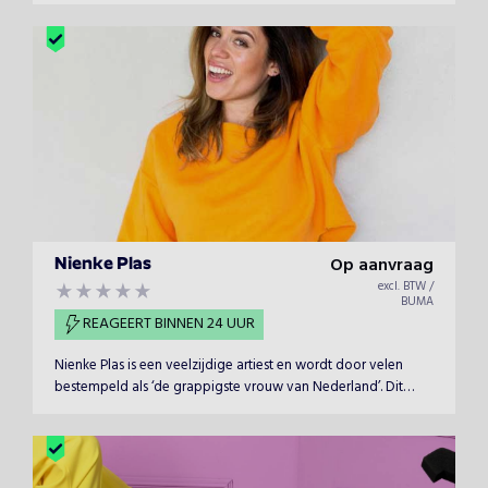
gespreksavonden etc. Hij overlegt en bereidt samen met u de
presentatie voor.
Op aanvraag
Nienke Plas
excl. BTW /
BUMA
REAGEERT BINNEN 24 UUR
Nienke Plas is een veelzijdige artiest en wordt door velen
bestempeld als ‘de grappigste vrouw van Nederland’. Dit
multi-talent is onder andere te boeken als presentatrice of
comedienne.