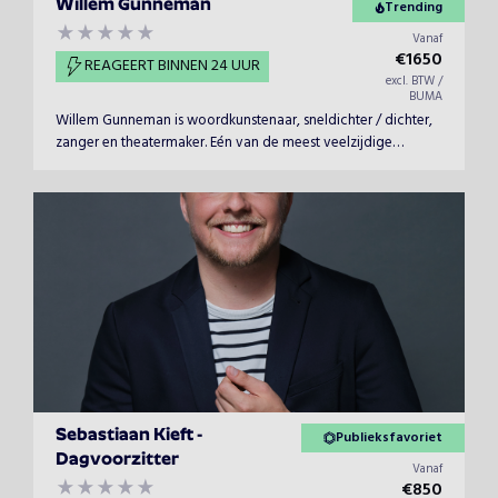
Willem Gunneman
Trending
Vanaf
€
1650
REAGEERT BINNEN 24 UUR
excl. BTW /
BUMA
Willem Gunneman is woordkunstenaar, sneldichter / dichter,
zanger en theatermaker. Eén van de meest veelzijdige
improvisatie-artiesten van ons land. Geen optreden is dan
ook hetzelfde. Willem raakt in alle opzichten. Inhoudelijk en
altijd met respect. Klein (in een intieme setting) en groots.
Sebastiaan Kieft -
Publieksfavoriet
Dagvoorzitter
Vanaf
€
850