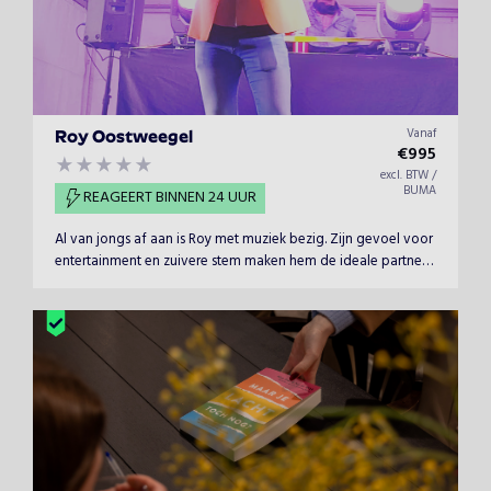
Vanaf
Roy Oostweegel
€
995
excl. BTW /
BUMA
REAGEERT BINNEN 24 UUR
Al van jongs af aan is Roy met muziek bezig. Zijn gevoel voor
entertainment en zuivere stem maken hem de ideale partner
voor uw evenement hoe groot of klein ook!