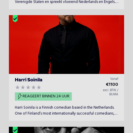
Verenigde Staten en spreekt vloeiend Nederlands en Engels.
Ze is breed geïnteresseerd, consciëntieus en als Master or
Ceremonie en presentatrice bereidt ze zich altijd tot in de
puntjes voor.&nbsp;
Vanaf
Harri Soinila
€
1100
excl. BTW /
BUMA
REAGEERT BINNEN 24 UUR
Harri Soinila is a Finnish comedian based in the Netherlands.
One of Finland’s most internationally successful comedians,
Harri has headlined shows from Edinburgh to Casablanca and
from Rio de Janeiro to Tallinn.