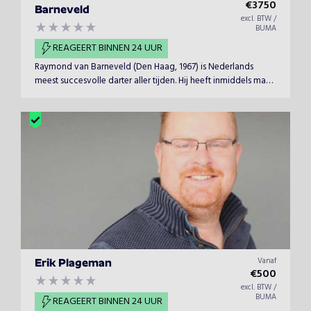
€
3750
Barneveld
excl. BTW /
BUMA
REAGEERT BINNEN 24 UUR
Raymond van Barneveld (Den Haag, 1967) is Nederlands
meest succesvolle darter aller tijden. Hij heeft inmiddels maar
liefst 7 ´wereldtitels´ op zijn naam staan. Van gewone
volksjongen tot nationale superheld. Door het winnen van
deze titel, en de daaraan gekoppelde media-aandacht, kan
Raymond, als eerste continentaal Europese speler, vanaf dit
moment als professioneel dartsspeler door het leven gaan.
Vanaf
Erik Plageman
€
500
excl. BTW /
BUMA
REAGEERT BINNEN 24 UUR