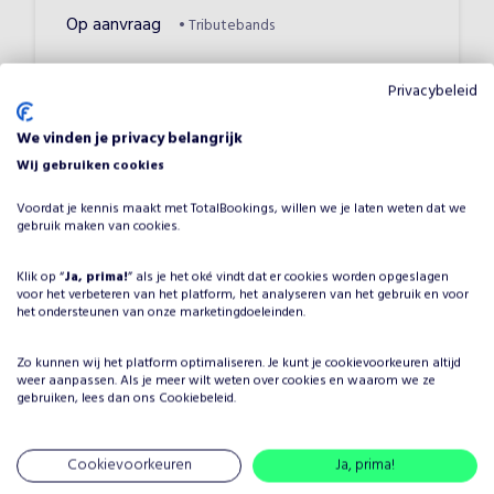
Op aanvraag
•
Tributebands
Privacybeleid
Pop
Tribute
We vinden je privacy belangrijk
Wij gebruiken cookies
Voordat je kennis maakt met TotalBookings, willen we je laten weten dat we
gebruik maken van cookies.
Waarom A Tribute To Barbra
Klik op “
Streisand boeken voor jouw
Ja, prima!
” als je het oké vindt dat er cookies worden opgeslagen
voor het verbeteren van het platform, het analyseren van het gebruik en voor
het ondersteunen van onze marketingdoeleinden.
evenement?
Het plannen van een evenement brengt veel keuzes met
Zo kunnen wij het platform optimaliseren. Je kunt je
cookievoorkeuren
altijd
zich mee, maar één ding is zeker: je wilt dat het
weer aanpassen. Als je meer wilt weten over cookies en waarom we ze
gebruiken, lees dan ons
Cookiebeleid
.
entertainment onvergetelijk is. Door A Tribute To Barbra
Streisand te boeken, kies je voor een professionele
artiest in de categorie Tributebands, die je evenement
Cookievoorkeuren
Ja, prima!
naar een hoger niveau tilt. A Tribute To Barbra Streisand