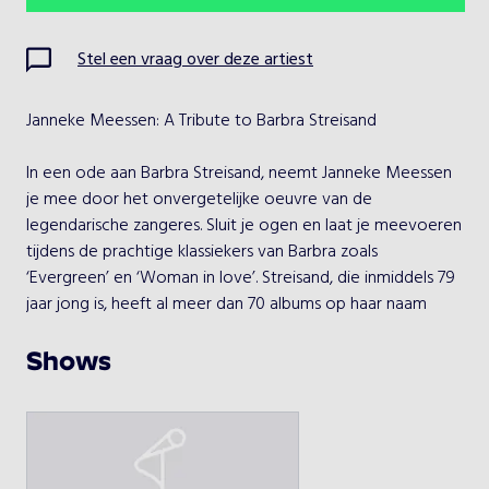
Ma
Di
Wo
Do
Vr
Za
Zo
Stel een vraag over deze artiest
1
2
Janneke Meessen: A Tribute to Barbra Streisand

3
4
5
6
7
8
9
In een ode aan Barbra Streisand, neemt Janneke Meessen 
10
11
12
13
14
15
16
je mee door het onvergetelijke oeuvre van de 
legendarische zangeres. Sluit je ogen en laat je meevoeren 
17
18
19
20
21
22
23
tijdens de prachtige klassiekers van Barbra zoals 
‘Evergreen’ en ‘Woman in love’. Streisand, die inmiddels 79 
24
25
26
27
28
29
30
jaar jong is, heeft al meer dan 70 albums op haar naam 
staan en talloze prijzen in ontvangst mogen nemen ter ere 
31
van haar uitgebreide muziek- en filmcarrière.

Shows
Janneke Meessen is een veelzijdige zangeres, die 
Kies een optreden
meerdere jaren mee op tour is geweest met coverbands 
als ‘De Corona’s’ en ‘A tribute to John Denver’. Ze is met 
Concert
vele genres opgegroeid uit de soul-, pop- en rockwereld. 