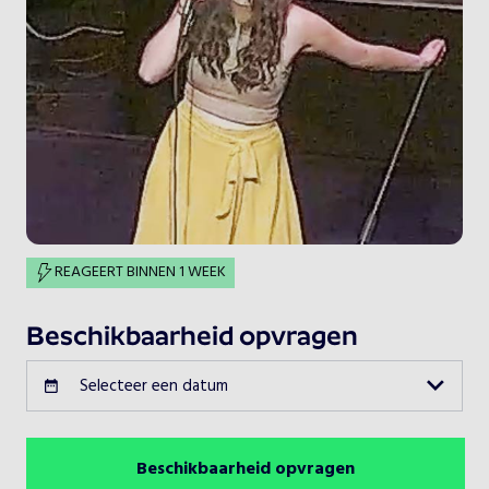
REAGEERT BINNEN 1 WEEK
Beschikbaarheid opvragen
Selecteer een datum
Beschikbaarheid opvragen
Augustus 2026
Vorige maand
Volgende maand