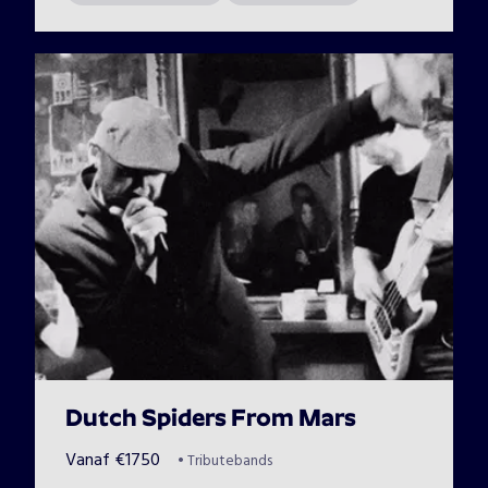
Dutch Spiders From Mars
Vanaf
€
1750
•
Tributebands