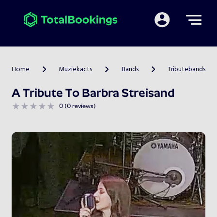
Mijn TotalBooking
Home
Muziekacts
Bands
Tributebands
>
>
>
A Tribute To Barbra Streisand
0 (0 reviews)