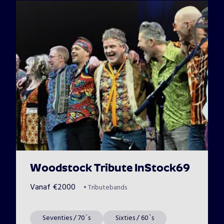
Woodstock Tribute InStock69
Vanaf
€
2000
•
Tributebands
Seventies / 70`s
Sixties / 60`s