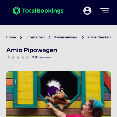
Mijn TotalBooking
Home
Entertainers
Kindervermaak
Kindertheaters
>
>
>
Amio Pipowagen
0 (0 reviews)