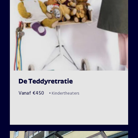
De Teddyretratie
Vanaf
€
450
•
Kindertheaters