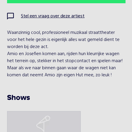
Ma
Di
Wo
Do
Vr
Za
Zo
Stel een vraag over deze artiest
1
2
Waanzinnig cool, professioneel muzikaal straattheater 
3
4
5
6
7
8
9
voor het hele gezin is eigenlijk alles wat gemeld dient te 
worden bij deze act.

10
11
12
13
14
15
16
Amio en Josefien komen aan, rijden hun kleurrijke wagen 
het terrein op, stekker in het stopcontact en spelen maar!

17
18
19
20
21
22
23
Maar als we naar binnen gaan waar de wagen niet kan 
komen dat neemt Amio zijn eigen Hut mee, zo leuk !

24
25
26
27
28
29
30
De grote maar vooral grappige pipowagen is een echte 
31
eye-catcher op elk feest of straattheater festival.

Shows
Amio maakt iedereen aan het lachen met zijn vrolijke 
liedjes programma!

Kies een optreden
Amio de paarse vogel en zijn tante Josefien zijn een 
grappig, vooral muzikaal en authentiek duo.

Amio Pipowagen
Amio heeft een bijzondere geschiedenis en Josefien zit vol 