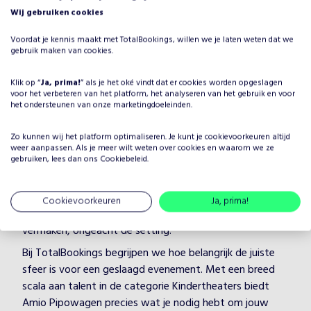
Wij gebruiken cookies
Voordat je kennis maakt met TotalBookings, willen we je laten weten dat we
gebruik maken van cookies.
Waarom Amio Pipowagen
Klik op “
Ja, prima!
” als je het oké vindt dat er cookies worden opgeslagen
boeken voor jouw evenement?
voor het verbeteren van het platform, het analyseren van het gebruik en voor
het ondersteunen van onze marketingdoeleinden.
Het plannen van een evenement brengt veel keuzes met
zich mee, maar één ding is zeker: je wilt dat het
Zo kunnen wij het platform optimaliseren. Je kunt je
cookievoorkeuren
altijd
entertainment onvergetelijk is. Door Amio Pipowagen te
weer aanpassen. Als je meer wilt weten over cookies en waarom we ze
gebruiken, lees dan ons
Cookiebeleid
.
boeken, kies je voor een professionele artiest in de
categorie Kindertheaters, die je evenement naar een
hoger niveau tilt. Amio Pipowagen heeft jarenlange
Cookievoorkeuren
Ja, prima!
ervaring en weet hoe hij/zij jouw gasten kan boeien en
vermaken, ongeacht de setting.
Bij TotalBookings begrijpen we hoe belangrijk de juiste
sfeer is voor een geslaagd evenement. Met een breed
scala aan talent in de categorie Kindertheaters biedt
Amio Pipowagen precies wat je nodig hebt om jouw