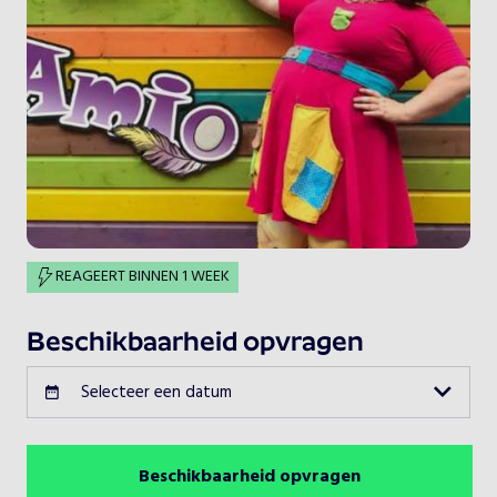
REAGEERT BINNEN 1 WEEK
Beschikbaarheid opvragen
Selecteer een datum
Beschikbaarheid opvragen
Augustus 2026
Vorige maand
Volgende maand