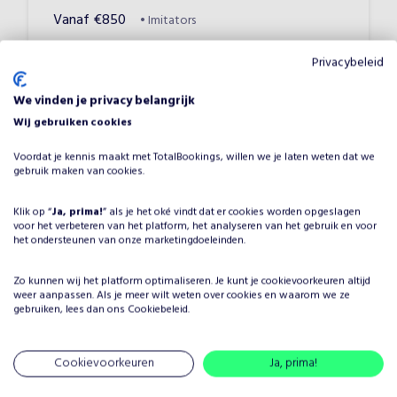
Vanaf
€
850
•
Imitators
Privacybeleid
We vinden je privacy belangrijk
Wij gebruiken cookies
Voordat je kennis maakt met TotalBookings, willen we je laten weten dat we
gebruik maken van cookies.
Waarom André Hazes Sing Along
Klik op “
Ja, prima!
” als je het oké vindt dat er cookies worden opgeslagen
Show boeken voor jouw
voor het verbeteren van het platform, het analyseren van het gebruik en voor
het ondersteunen van onze marketingdoeleinden.
evenement?
Het plannen van een evenement brengt veel keuzes met
Zo kunnen wij het platform optimaliseren. Je kunt je
cookievoorkeuren
altijd
weer aanpassen. Als je meer wilt weten over cookies en waarom we ze
zich mee, maar één ding is zeker: je wilt dat het
gebruiken, lees dan ons
Cookiebeleid
.
entertainment onvergetelijk is. Door André Hazes Sing
Along Show te boeken, kies je voor een professionele
Cookievoorkeuren
Ja, prima!
artiest in de categorie Imitators, die je evenement naar
een hoger niveau tilt. André Hazes Sing Along Show