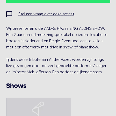
Ma
Di
Wo
Do
Vr
Za
Zo
Stel een vraag over deze artiest
1
2
Wij presenteren u de ANDRE HAZES SING ALONG SHOW. 
3
4
5
6
7
8
9
Een 2 uur durend mee-zing spektakel op iedere locatie te 
boeken in Nederland en Belgie. Eventueel aan te vullen 
10
11
12
13
14
15
16
met een afterparty met drive in show of pianoshow.

17
18
19
20
21
22
23
Tijdens deze tribute aan Andre Hazes worden zijn songs 
live gezongen door de veel geboekte performer/zanger 
24
25
26
27
28
29
30
en imitator Nick Jefferson. Een perfect gelijkende stem 
imitatie, zodat het lijkt of André er zelf staat. Nick Jefferson 
31
is een ras entertainer en wordt niet voor niets één van de 
Shows
beste stem imitators van Nederland genoemd.

Kies een optreden
Alle teksten worden geprojecteerd op groot scherm dus 
meezingen gegarandeerd!

André Hazes Sing Along Show