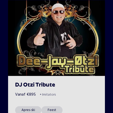
DJ Otzi Tribute
Vanaf
€
895
•
Imitators
Apres-ski
Feest