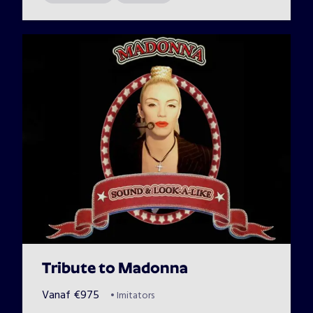
Tribute to Madonna
Vanaf
€
975
•
Imitators