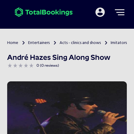
Mijn TotalBooking
Home
Entertainers
Acts - clinics and shows
Imitators
>
>
>
André Hazes Sing Along Show
0 (0 reviews)