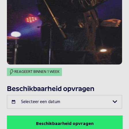
REAGEERT BINNEN 1 WEEK
Beschikbaarheid opvragen
Selecteer een datum
Beschikbaarheid opvragen
Augustus 2026
Vorige maand
Volgende maand