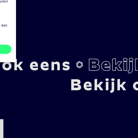
eunen
s dan