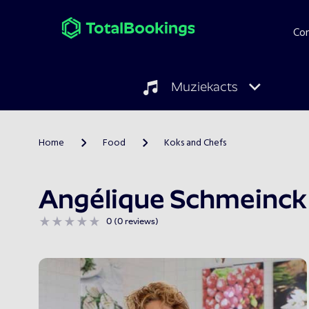
Co
Muziekacts
Home
Food
Koks and Chefs
>
>
Angélique Schmeinck
0 (0 reviews)