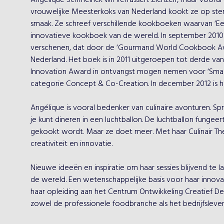
Angélique Schmeinck wil verrassen. Zichzelf, maar voora
vrouwelijke Meesterkoks van Nederland kookt ze op stern
smaak. Ze schreef verschillende kookboeken waarvan ‘E
innovatieve kookboek van de wereld. In september 2010 
verschenen, dat door de ‘Gourmand World Cookbook Awar
Nederland. Het boek is in 2011 uitgeroepen tot derde van
Innovation Award in ontvangst mogen nemen voor ‘Smaa
categorie Concept & Co-Creation. In december 2012 is ha
Angélique is vooral bedenker van culinaire avonturen. Spr
je kunt dineren in een luchtballon. De luchtballon fungee
gekookt wordt. Maar ze doet meer. Met haar Culinair Th
creativiteit en innovatie.

Nieuwe ideeën en inspiratie om haar sessies blijvend te l
de wereld. Een wetenschappelijke basis voor haar innovat
haar opleiding aan het Centrum Ontwikkeling Creatief Den
zowel de professionele foodbranche als het bedrijfsleven