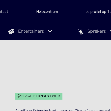
ntact
Helpcentrum
Je profiel op 
Entertainers
Sprekers
REAGEERT BINNEN 1 WEEK