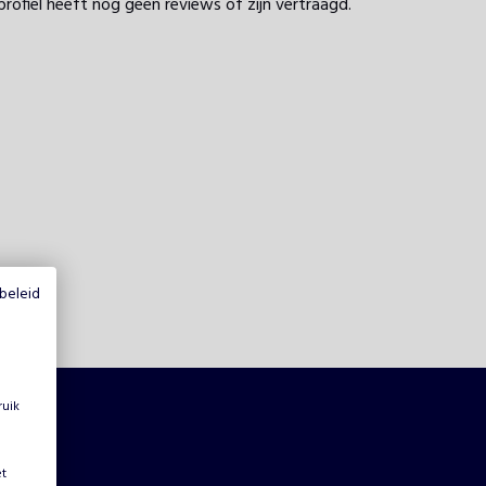
profiel heeft nog geen reviews of zijn vertraagd.
beleid
ruik
et