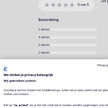
Dit 
0
van
5
Beoordeling
5 sterren
4 sterren
3 sterren
2 sterren
1 ster
Privacy
We vinden je privacy belangrijk
Wij gebruiken cookies
Voordat je kennis maakt met TotalBookings, willen we je laten weten dat we geb
maken van cookies.
Klik op “
Ja, prima!
” als je het oké vindt dat er cookies worden opgeslagen voor h