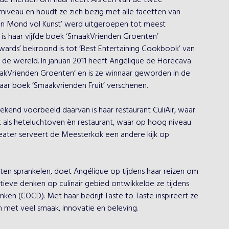
l de mensen om haar heen. Als één van de twee 
iveau en houdt ze zich bezig met alle facetten van 
en Mond vol Kunst’ werd uitgeroepen tot meest 
is haar vijfde boek ‘SmaakVrienden Groenten’ 
ds’ bekroond is tot ‘Best Entertaining Cookbook’ van 
 de wereld. In januari 2011 heeft Angélique de Horecava 
kVrienden Groenten’ en is ze winnaar geworden in de 
ar boek ‘Smaakvrienden Fruit’ verschenen.

ekend voorbeeld daarvan is haar restaurant CuliAir, waar 
rt als heteluchtoven èn restaurant, waar op hoog niveau 
eater serveert de Meesterkok een andere kijk op 
aten sprankelen, doet Angélique op tijdens haar reizen om 
ieve denken op culinair gebied ontwikkelde ze tijdens 
ken (COCD). Met haar bedrijf Taste to Taste inspireert ze 
 met veel smaak, innovatie en beleving.
