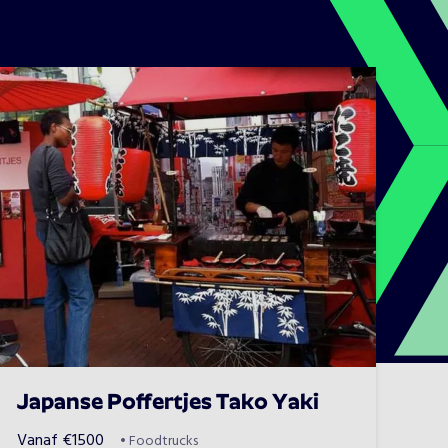
Japanse Poffertjes Tako Yaki
Vanaf
€
1500
•
Foodtrucks