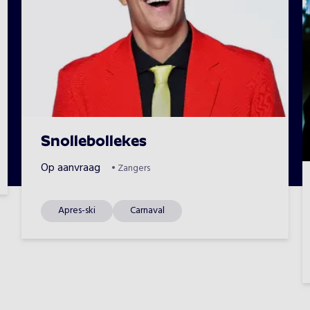
Snollebollekes
Op aanvraag
•
Zangers
Apres-ski
Carnaval