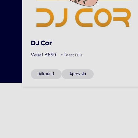
DJ Cor
Vanaf
€
650
•
Feest DJ's
Allround
Apres-ski