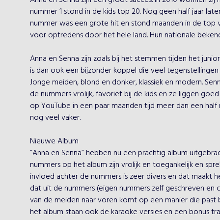
Anna en Senna zijn een groot succes. In 2010 wonnen zij h
nummer 1 stond in de kids top 20. Nog geen half jaar later b
nummer was een grote hit en stond maanden in de top vie
voor optredens door het hele land. Hun nationale bekend
Anna en Senna zijn zoals bij het stemmen tijden het junior
is dan ook een bijzonder koppel die veel tegenstellingen
Jonge meiden, blond en donker, klassiek en modern. Se
de nummers vrolijk, favoriet bij de kids en ze liggen goed i
op YouTube in een paar maanden tijd meer dan een half 
nog veel vaker.

Nieuwe Album

“Anna en Senna” hebben nu een prachtig album uitgebracht
nummers op het album zijn vrolijk en toegankelijk en sprek
invloed achter de nummers is zeer divers en dat maakt he
dat uit de nummers (eigen nummers zelf geschreven en c
van de meiden naar voren komt op een manier die past bij
het album staan ook de karaoke versies en een bonus track