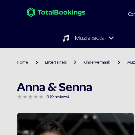
Co
Muziekacts
Home
Entertainers
Kindervermaak
Muz
>
>
>
Anna & Senna
0 (0 reviews)