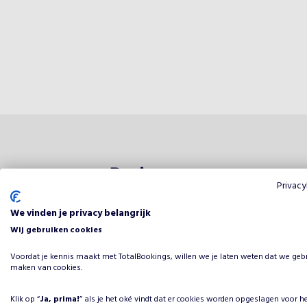
Reviews
Privacy
We vinden je privacy belangrijk
Dit 
0
van
5
Wij gebruiken cookies
Voordat je kennis maakt met TotalBookings, willen we je laten weten dat we geb
maken van cookies.
Beoordeling
Klik op “
Ja, prima!
” als je het oké vindt dat er cookies worden opgeslagen voor h
5 sterren