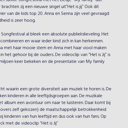
et Junior Songfestival met het Liedje “My family” dat 
rachten zij een nieuwe singel uit”Het is jij” Ook dit 
r van de kids top 20. Anna en Senna zijn veel gevraagd 
heid is zeer hoog.

 Songfestival al bleek een absolute publiekslieveling. Het 
 combineren en waar ieder kind zich in kan herkennen. 
nna met haar mooie stem en Anna met haar viool maken 
n het gehoor bij de ouders. De videoclip van “Het is Jij” is 
miljoen keer bekeken en de presentatie van My family 
 waarin een grote diversiteit aan muziek te horen is. De 
en kinderen in alle leeftijdsgroepen aan. De muzikale 
t album een avontuur om naar te luisteren. Daar komt bij 
overs zelf gekozen) de maatschappelijk betrokkenheid 
 kinderen van hun leeftijd en dus ook van hun fans. Op 
 met de videoclip “Het is Jij”