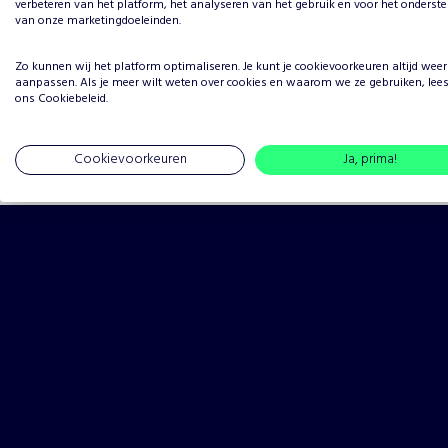
verbeteren van het platform, het analyseren van het gebruik en voor het onderst
van onze marketingdoeleinden.
4 sterren
3 sterren
Zo kunnen wij het platform optimaliseren. Je kunt je
cookievoorkeuren
altijd weer
aanpassen. Als je meer wilt weten over cookies en waarom we ze gebruiken, lee
2 sterren
ons
Cookiebeleid
.
1 ster
Cookievoorkeuren
Ja, prima!