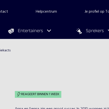
ntact
Helpcentrum
Je profiel op 
Entertainers
Sprekers
iekacts
REAGEERT BINNEN 1 WEEK