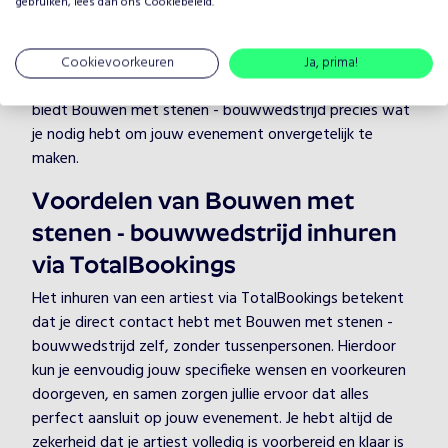
gebruiken, lees dan ons
Cookiebeleid
.
vermaken, ongeacht de setting.
Bij TotalBookings begrijpen we hoe belangrijk de juiste
sfeer is voor een geslaagd evenement. Met een breed
Cookievoorkeuren
Ja, prima!
scala aan talent in de categorie Knutselen and creatief
biedt Bouwen met stenen - bouwwedstrijd precies wat
je nodig hebt om jouw evenement onvergetelijk te
maken.
Voordelen van Bouwen met
stenen - bouwwedstrijd inhuren
via TotalBookings
Het inhuren van een artiest via TotalBookings betekent
dat je direct contact hebt met Bouwen met stenen -
bouwwedstrijd zelf, zonder tussenpersonen. Hierdoor
kun je eenvoudig jouw specifieke wensen en voorkeuren
doorgeven, en samen zorgen jullie ervoor dat alles
perfect aansluit op jouw evenement. Je hebt altijd de
zekerheid dat je artiest volledig is voorbereid en klaar is