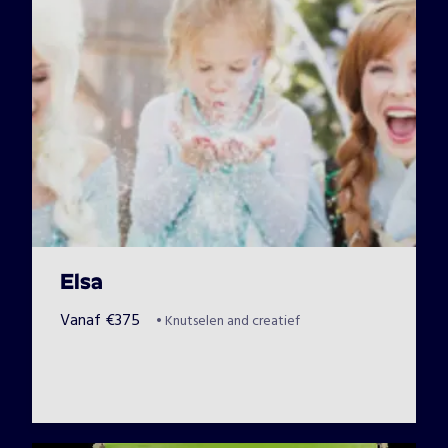
Elsa
Vanaf
€
375
•
Knutselen and creatief