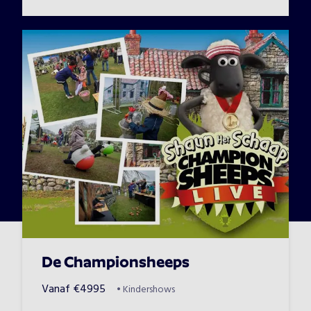
De Championsheeps
Vanaf
€
4995
•
Kindershows