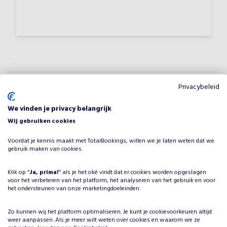
Waarom Bouwen met stenen -
Privacybeleid
bouwwedstrijd boeken voor jouw
We vinden je privacy belangrijk
evenement?
Wij gebruiken cookies
Het plannen van een evenement brengt veel keuzes met
Voordat je kennis maakt met TotalBookings, willen we je laten weten dat we
zich mee, maar één ding is zeker: je wilt dat het
gebruik maken van cookies.
entertainment onvergetelijk is. Door Bouwen met stenen
- bouwwedstrijd te boeken, kies je voor een
Klik op “
Ja, prima!
” als je het oké vindt dat er cookies worden opgeslagen
voor het verbeteren van het platform, het analyseren van het gebruik en voor
professionele artiest in de categorie Knutselen and
het ondersteunen van onze marketingdoeleinden.
creatief, die je evenement naar een hoger niveau tilt.
Bouwen met stenen - bouwwedstrijd heeft jarenlange
Zo kunnen wij het platform optimaliseren. Je kunt je
cookievoorkeuren
altijd
ervaring en weet hoe hij/zij jouw gasten kan boeien en
weer aanpassen. Als je meer wilt weten over cookies en waarom we ze