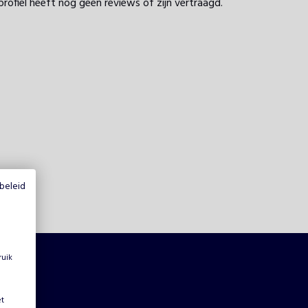
profiel heeft nog geen reviews of zijn vertraagd.
beleid
ruik
et