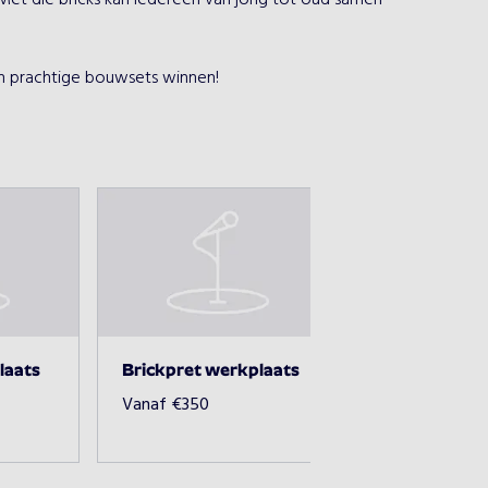
. Met die bricks kan iedereen van jong tot oud samen 
 prachtige bouwsets winnen!
laats
Brickpret werkplaats
Vanaf
€
350