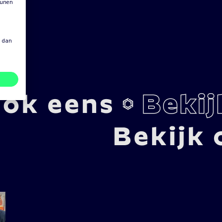
eunen
s dan