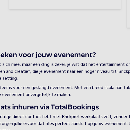
oeken voor jouw evenement?
ch mee, maar één ding is zeker: je wilt dat het entertainment onv
len and creatief, die je evenement naar een hoger niveau tilt. Bri
 setting.
 sfeer is voor een geslaagd evenement. Met een breed scala aan tal
w evenement onvergetelijk te maken.
ats inhuren via TotalBookings
 dat je direct contact hebt met Brickpret werkplaats zelf, zonder
en jullie ervoor dat alles perfect aansluit op jouw evenement. Je h