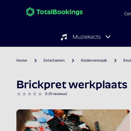
Co
Muziekacts
Home
Entertainers
Kindervermaak
Knut
>
>
>
Brickpret werkplaats
0 (0 reviews)