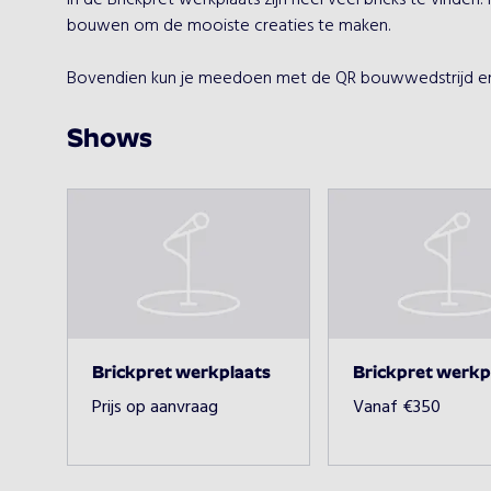
In de Brickpret werkplaats zijn heel veel bricks te vinden
bouwen om de mooiste creaties te maken.

Bovendien kun je meedoen met de QR bouwwedstrijd en
Shows
Brickpret werkplaats
Brickpret werkp
Prijs op aanvraag
Vanaf
€
350