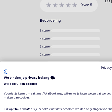
Dit 
0
van
5
Beoordeling
5 sterren
4 sterren
3 sterren
2 sterren
1 ster
Privacy
We vinden je privacy belangrijk
Wij gebruiken cookies
Voordat je kennis maakt met TotalBookings, willen we je laten weten dat we geb
maken van cookies.
Klik op “
Ja, prima!
” als je het oké vindt dat er cookies worden opgeslagen voor h