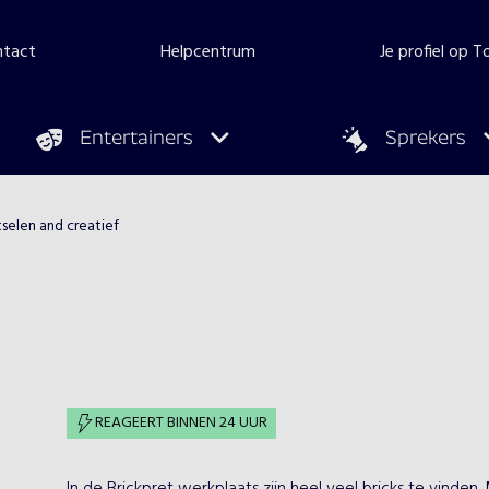
ntact
Helpcentrum
Je profiel op 
Entertainers
Sprekers
selen and creatief
REAGEERT BINNEN 24 UUR