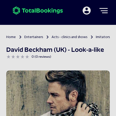
Mijn TotalBooking
Home
Entertainers
Acts - clinics and shows
Imitators
>
>
>
David Beckham (UK) - Look-a-like
0 (0 reviews)