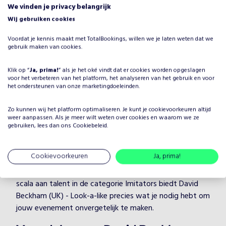
We vinden je privacy belangrijk
Waarom David Beckham (UK) -
Wij gebruiken cookies
Look-a-like boeken voor jouw
Voordat je kennis maakt met TotalBookings, willen we je laten weten dat we
evenement?
gebruik maken van cookies.
Het plannen van een evenement brengt veel keuzes met
zich mee, maar één ding is zeker: je wilt dat het
Klik op “
Ja, prima!
” als je het oké vindt dat er cookies worden opgeslagen
voor het verbeteren van het platform, het analyseren van het gebruik en voor
entertainment onvergetelijk is. Door David Beckham (UK)
het ondersteunen van onze marketingdoeleinden.
- Look-a-like te boeken, kies je voor een professionele
artiest in de categorie Imitators, die je evenement naar
Zo kunnen wij het platform optimaliseren. Je kunt je
cookievoorkeuren
altijd
weer aanpassen. Als je meer wilt weten over cookies en waarom we ze
een hoger niveau tilt. David Beckham (UK) - Look-a-like
gebruiken, lees dan ons
Cookiebeleid
.
heeft jarenlange ervaring en weet hoe hij/zij jouw gasten
kan boeien en vermaken, ongeacht de setting.
Cookievoorkeuren
Ja, prima!
Bij TotalBookings begrijpen we hoe belangrijk de juiste
sfeer is voor een geslaagd evenement. Met een breed
scala aan talent in de categorie Imitators biedt David
Beckham (UK) - Look-a-like precies wat je nodig hebt om
jouw evenement onvergetelijk te maken.