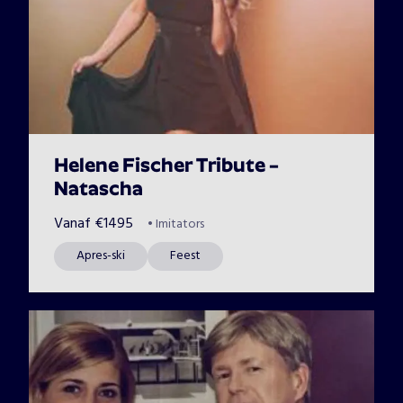
Helene Fischer Tribute –
Natascha
Vanaf
€
1495
•
Imitators
Apres-ski
Feest