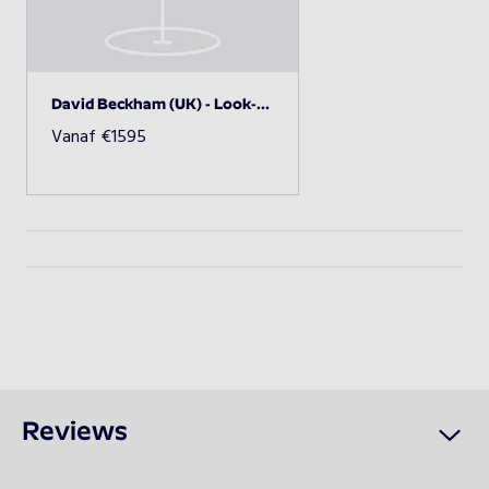
hotel etc.
Beschikbaarheid opvragen
David Beckham (UK) - Look-a-like
Vanaf
€
1595
Reviews