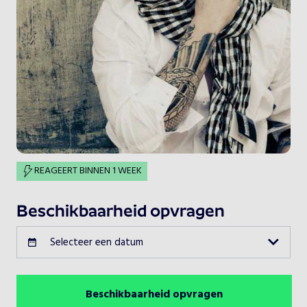
REAGEERT BINNEN 1 WEEK
Beschikbaarheid opvragen
Selecteer een datum
Beschikbaarheid opvragen
Augustus 2026
Vorige maand
Volgende maand