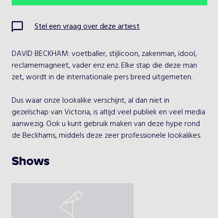
Ma
Di
Wo
Do
Vr
Za
Zo
Stel een vraag over deze artiest
1
2
DAVID BECKHAM: voetballer, stijlicoon, zakenman, idool, 
3
4
5
6
7
8
9
reclamemagneet, vader enz enz. Elke stap die deze man 
zet, wordt in de internationale pers breed uitgemeten.

10
11
12
13
14
15
16
Dus waar onze lookalike verschijnt, al dan niet in 
17
18
19
20
21
22
23
gezelschap van Victoria, is altijd veel publiek en veel media 
aanwezig. Ook u kunt gebruik maken van deze hype rond 
24
25
26
27
28
29
30
de Beckhams, middels deze zeer professionele lookalikes.

31
Deze David lookalike is reeds sinds vele jaren wereldwijd 
Shows
onderweg. De looks (incl. kapsels) zijn natuurlijk actueel en 
ook de outfits kloppen. De combinatie met de Victoria 
Kies een optreden
lookalike is natuurlijk ideaal.

David Beckham (UK) - Look-a-like
NB: Engelse lookalike. Gage is incl. alle reiskosten, tickets, 