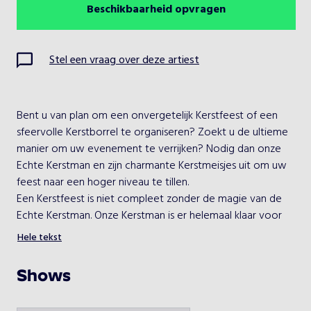
Beschikbaarheid opvragen
Augustus 2026
Vorige maand
Volgende maand
Ma
Di
Wo
Do
Vr
Za
Zo
Stel een vraag over deze artiest
1
2
3
4
5
6
7
8
9
Bent u van plan om een onvergetelijk Kerstfeest of een 
sfeervolle Kerstborrel te organiseren? Zoekt u de ultieme 
10
11
12
13
14
15
16
manier om uw evenement te verrijken? Nodig dan onze 
Echte Kerstman en zijn charmante Kerstmeisjes uit om uw 
17
18
19
20
21
22
23
feest naar een hoger niveau te tillen.
Een Kerstfeest is niet compleet zonder de magie van de 
24
25
26
27
28
29
30
Echte Kerstman. Onze Kerstman is er helemaal klaar voor 
om uw evenement te betoveren. Of het nu op het 
Hele tekst
31
podium is, tussen de gasten, of bij de fotobooth voor 
hartverwarmende foto’s, alles is mogelijk. Stelt u zich eens 
Shows
voor hoe speciaal het is voor kinderen om persoonlijk hun 
Kies een optreden
verlanglijstjes aan de Kerstman te kunnen overhandigen. Of 