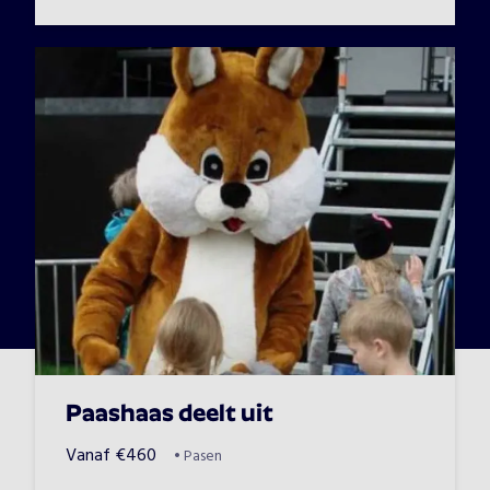
Paashaas deelt uit
Vanaf
€
460
•
Pasen