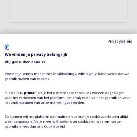
Privacybeleid
Waarom De Echte Kerstman en
We vinden je privacy belangrijk
zijn Kerstmeisjes boeken voor
Wij gebruiken cookies
jouw evenement?
Voordat je kennis maakt met TotalBookings, willen we je laten weten dat we
gebruik maken van cookies.
Het plannen van een evenement brengt veel keuzes met
zich mee, maar één ding is zeker: je wilt dat het
Klik op “
Ja, prima!
” als je het oké vindt dat er cookies worden opgeslagen
entertainment onvergetelijk is. Door De Echte Kerstman
voor het verbeteren van het platform, het analyseren van het gebruik en voor
en zijn Kerstmeisjes te boeken, kies je voor een
het ondersteunen van onze marketingdoeleinden.
professionele artiest in de categorie Kerst, die je
evenement naar een hoger niveau tilt. De Echte
Zo kunnen wij het platform optimaliseren. Je kunt je
cookievoorkeuren
altijd
weer aanpassen. Als je meer wilt weten over cookies en waarom we ze
Kerstman en zijn Kerstmeisjes heeft jarenlange ervaring
gebruiken, lees dan ons
Cookiebeleid
.
en weet hoe hij/zij jouw gasten kan boeien en vermaken,