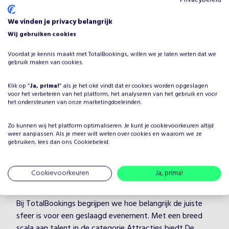
We vinden je privacy belangrijk
Wij gebruiken cookies
Voordat je kennis maakt met TotalBookings, willen we je laten weten dat we
gebruik maken van cookies.
Waarom De Kinder Cocktailbar
boeken voor jouw evenement?
Klik op “
Ja, prima!
” als je het oké vindt dat er cookies worden opgeslagen
voor het verbeteren van het platform, het analyseren van het gebruik en voor
Het plannen van een evenement brengt veel keuzes met
het ondersteunen van onze marketingdoeleinden.
zich mee, maar één ding is zeker: je wilt dat het
entertainment onvergetelijk is. Door De Kinder
Zo kunnen wij het platform optimaliseren. Je kunt je
cookievoorkeuren
altijd
weer aanpassen. Als je meer wilt weten over cookies en waarom we ze
Cocktailbar te boeken, kies je voor een professionele
gebruiken, lees dan ons
Cookiebeleid
.
artiest in de categorie Attracties, die je evenement naar
een hoger niveau tilt. De Kinder Cocktailbar heeft
Cookievoorkeuren
Ja, prima!
jarenlange ervaring en weet hoe hij/zij jouw gasten kan
boeien en vermaken, ongeacht de setting.
Bij TotalBookings begrijpen we hoe belangrijk de juiste
sfeer is voor een geslaagd evenement. Met een breed
scala aan talent in de categorie Attracties biedt De