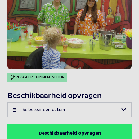
REAGEERT BINNEN 24 UUR
Beschikbaarheid opvragen
Selecteer een datum
Beschikbaarheid opvragen
Augustus 2026
Vorige maand
Volgende maand