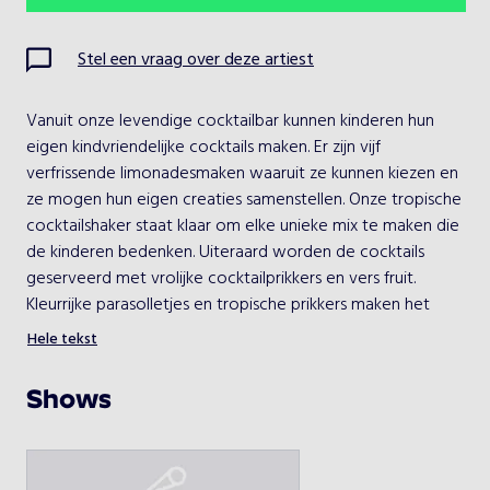
Ma
Di
Wo
Do
Vr
Za
Zo
Stel een vraag over deze artiest
1
2
Vanuit onze levendige cocktailbar kunnen kinderen hun 
3
4
5
6
7
8
9
eigen kindvriendelijke cocktails maken. Er zijn vijf 
verfrissende limonadesmaken waaruit ze kunnen kiezen en 
10
11
12
13
14
15
16
ze mogen hun eigen creaties samenstellen. Onze tropische 
cocktailshaker staat klaar om elke unieke mix te maken die 
17
18
19
20
21
22
23
de kinderen bedenken. Uiteraard worden de cocktails 
geserveerd met vrolijke cocktailprikkers en vers fruit. 
24
25
26
27
28
29
30
Kleurrijke parasolletjes en tropische prikkers maken het 
feest compleet.
Hele tekst
31
Terwijl de kinderen van hun zelfgemaakte cocktails 
genieten, zorgt een vrolijk tropisch deuntje voor de juiste 
Shows
sfeer. De Kinder Cocktailbar is niet alleen een smaakvolle 
Kies een optreden
ervaring, maar ook een visueel feest met zijn kleurrijke en 
speelse setting. Het is de perfecte aanvulling voor 
De Kinder Cocktailbar
kinderfeestjes, familie-evenementen en festivals.