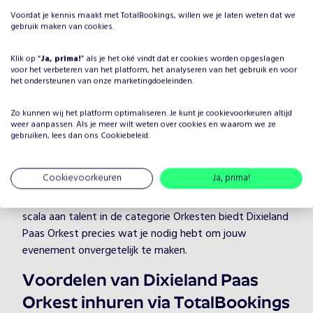
Voordat je kennis maakt met TotalBookings, willen we je laten weten dat we
boeken voor jouw evenement?
gebruik maken van cookies.
Het plannen van een evenement brengt veel keuzes met
Klik op “
zich mee, maar één ding is zeker: je wilt dat het
Ja, prima!
” als je het oké vindt dat er cookies worden opgeslagen
voor het verbeteren van het platform, het analyseren van het gebruik en voor
entertainment onvergetelijk is. Door Dixieland Paas
het ondersteunen van onze marketingdoeleinden.
Orkest te boeken, kies je voor een professionele artiest
in de categorie Orkesten, die je evenement naar een
Zo kunnen wij het platform optimaliseren. Je kunt je
cookievoorkeuren
altijd
weer aanpassen. Als je meer wilt weten over cookies en waarom we ze
hoger niveau tilt. Dixieland Paas Orkest heeft jarenlange
gebruiken, lees dan ons
Cookiebeleid
.
ervaring en weet hoe hij/zij jouw gasten kan boeien en
vermaken, ongeacht de setting.
Cookievoorkeuren
Ja, prima!
Bij TotalBookings begrijpen we hoe belangrijk de juiste
sfeer is voor een geslaagd evenement. Met een breed
scala aan talent in de categorie Orkesten biedt Dixieland
Paas Orkest precies wat je nodig hebt om jouw
evenement onvergetelijk te maken.
Voordelen van Dixieland Paas
Orkest inhuren via TotalBookings