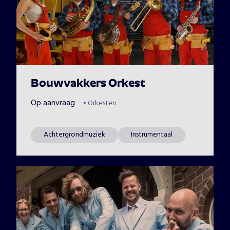
Bouwvakkers Orkest
Op aanvraag
•
Orkesten
Achtergrondmuziek
Instrumentaal