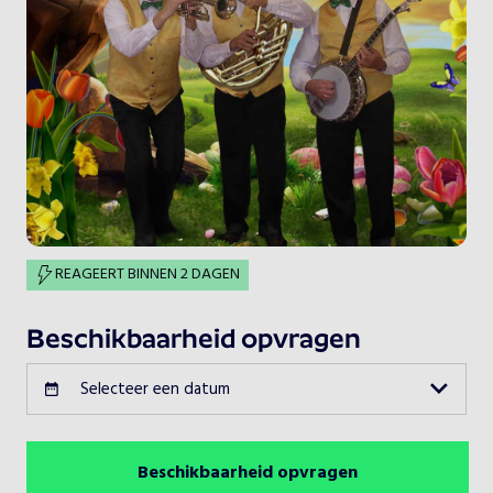
REAGEERT BINNEN 2 DAGEN
Beschikbaarheid opvragen
Selecteer een datum
Beschikbaarheid opvragen
Augustus 2026
Vorige maand
Volgende maand