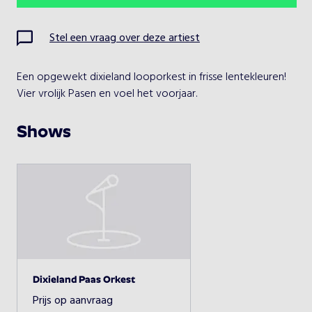
Ma
Di
Wo
Do
Vr
Za
Zo
Stel een vraag over deze artiest
1
2
Een opgewekt dixieland looporkest in frisse lentekleuren! 
3
4
5
6
7
8
9
Vier vrolijk Pasen en voel het voorjaar.
10
11
12
13
14
15
16
Shows
17
18
19
20
21
22
23
24
25
26
27
28
29
30
31
Kies een optreden
Dixieland Paas Orkest
Prijs op aanvraag
Dixieland Paas Orkest