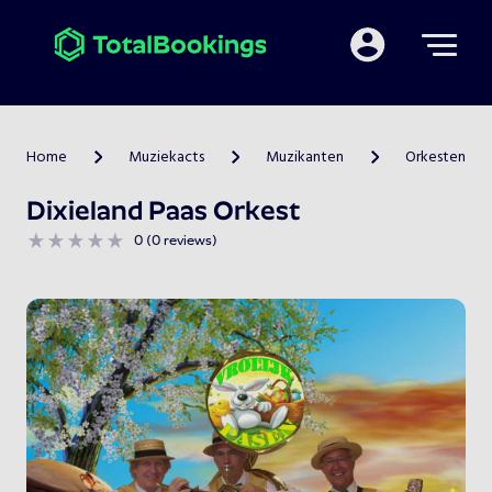
Mijn TotalBooking
Home
Muziekacts
Muzikanten
Orkesten
>
>
>
Dixieland Paas Orkest
0 (0 reviews)