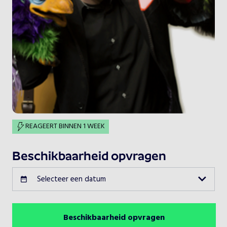
REAGEERT BINNEN 1 WEEK
Beschikbaarheid opvragen
Selecteer een datum
Beschikbaarheid opvragen
Augustus 2026
Vorige maand
Volgende maand