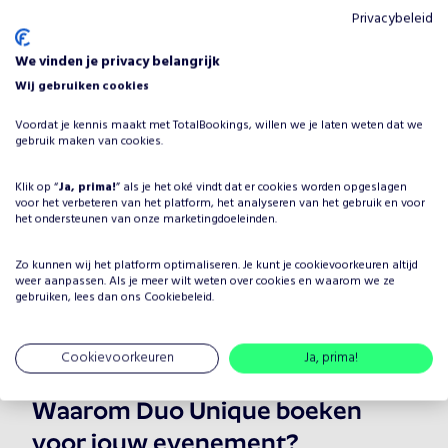
Privacybeleid
We vinden je privacy belangrijk
Wij gebruiken cookies
Voordat je kennis maakt met TotalBookings, willen we je laten weten dat we
gebruik maken van cookies.
Dominic J. Marshall
Klik op “
Ja, prima!
” als je het oké vindt dat er cookies worden opgeslagen
voor het verbeteren van het platform, het analyseren van het gebruik en voor
Vanaf
€
1415
•
Pianisten
het ondersteunen van onze marketingdoeleinden.
Zo kunnen wij het platform optimaliseren. Je kunt je
cookievoorkeuren
altijd
Jazz
weer aanpassen. Als je meer wilt weten over cookies en waarom we ze
gebruiken, lees dan ons
Cookiebeleid
.
Cookievoorkeuren
Ja, prima!
Waarom Duo Unique boeken
voor jouw evenement?