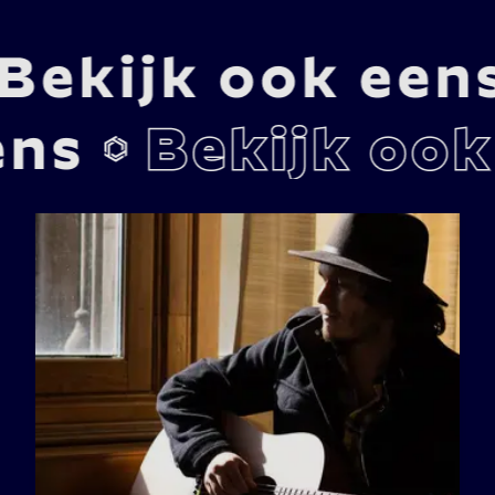
voor de kinderen !

mogelijkheden:

2 uur is 2 × 35 minuten 699 euro excl. btw (tussen 2 uren)

3 uur is 3 × 35 minuten 799 euro excl. btw (tussen 3 uren)

4 uur is 4 × 35 minuten 899 euro excl. btw (tussen 4 uren)

5de uur is ook mogelijk