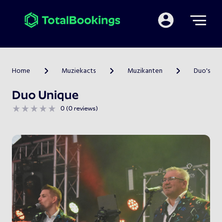
Mijn TotalBooking
Home
Muziekacts
Muzikanten
Duo's
>
>
>
Duo Unique
0 (0 reviews)