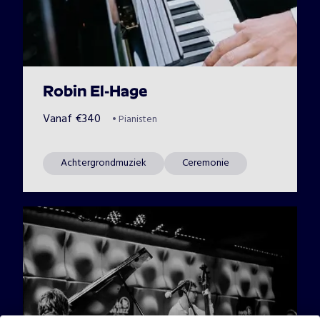
Robin El-Hage
Vanaf
€
340
•
Pianisten
Achtergrondmuziek
Ceremonie