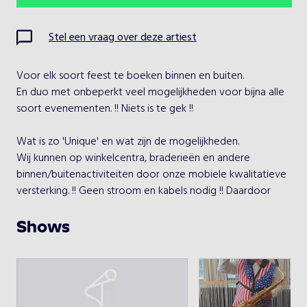
Ma
Di
Wo
Do
Vr
Za
Zo
Stel een vraag over deze artiest
1
2
Voor elk soort feest te boeken binnen en buiten.

3
4
5
6
7
8
9
En duo met onbeperkt veel mogelijkheden voor bijna alle 
soort evenementen. !! Niets is te gek !!

10
11
12
13
14
15
16
Wat is zo 'Unique' en wat zijn de mogelijkheden.

17
18
19
20
21
22
23
Wij kunnen op winkelcentra, braderieën en andere 
binnen/buitenactiviteiten door onze mobiele kwalitatieve 
24
25
26
27
28
29
30
versterking. !! Geen stroom en kabels nodig !! Daardoor 
wordt op iedere plek de 'Perfecte Sound' gecreëerd. Met 
31
all-round repertoire wordt iedereen vermaakt door de 
Shows
herkenbaarheid van de liedjes uit de afgelopen 70 jaar.

Kies een optreden
Op bruiloften en recepties kan er gekozen worden voor 
'achtergrond muziek' op basis van professionele 
Unique " Pieten": Het Muzikale Pietenduo van nederland !
begeleidingstapes en geluid. Met 'Easy listening'  Golden 