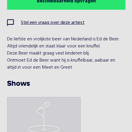
Beschikbaarheid opvragen
Augustus 2026
Vorige maand
Volgende maand
Ma
Di
Wo
Do
Vr
Za
Zo
Stel een vraag over deze artiest
1
2
De liefste en vrolijkste beer van Nederland is Ed de Beer.

3
4
5
6
7
8
9
Altijd vriendelijk en staat klaar voor een knuffel.

Deze Beer maakt graag veel kinderen blij.

10
11
12
13
14
15
16
Ontmoet Ed de Beer want hij is knuffelbaar, aaibaar en 
altijd in voor een Meet en Greet
17
18
19
20
21
22
23
Shows
24
25
26
27
28
29
30
31
Kies een optreden