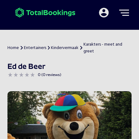
Mijn TotalBooking
Karakters - meet and
Home
Entertainers
Kindervermaak
>
>
>
greet
Ed de Beer
0 (0 reviews)