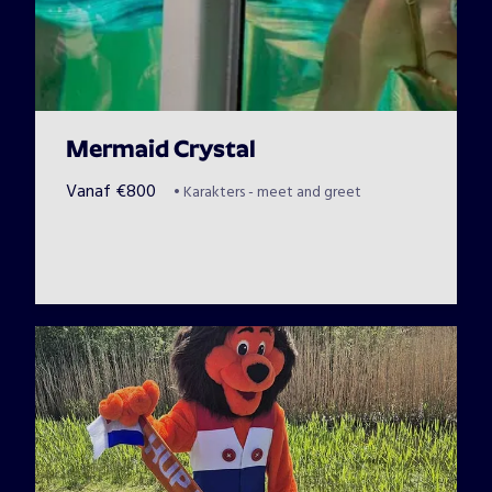
Mermaid Crystal
Vanaf
€
800
•
Karakters - meet and greet