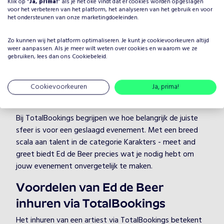
Klik op “
jouw evenement?
Ja, prima!
” als je het oké vindt dat er cookies worden opgeslagen
voor het verbeteren van het platform, het analyseren van het gebruik en voor
Het plannen van een evenement brengt veel keuzes met
het ondersteunen van onze marketingdoeleinden.
zich mee, maar één ding is zeker: je wilt dat het
Zo kunnen wij het platform optimaliseren. Je kunt je
cookievoorkeuren
altijd
entertainment onvergetelijk is. Door Ed de Beer te
weer aanpassen. Als je meer wilt weten over cookies en waarom we ze
boeken, kies je voor een professionele artiest in de
gebruiken, lees dan ons
Cookiebeleid
.
categorie Karakters - meet and greet, die je evenement
naar een hoger niveau tilt. Ed de Beer heeft jarenlange
Cookievoorkeuren
Ja, prima!
ervaring en weet hoe hij/zij jouw gasten kan boeien en
vermaken, ongeacht de setting.
Bij TotalBookings begrijpen we hoe belangrijk de juiste
sfeer is voor een geslaagd evenement. Met een breed
scala aan talent in de categorie Karakters - meet and
greet biedt Ed de Beer precies wat je nodig hebt om
jouw evenement onvergetelijk te maken.
Voordelen van Ed de Beer
inhuren via TotalBookings
Het inhuren van een artiest via TotalBookings betekent