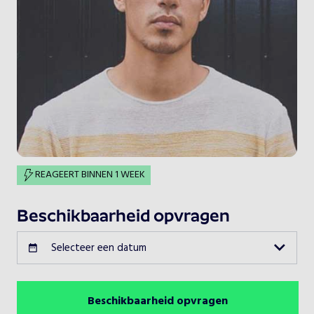
REAGEERT BINNEN 1 WEEK
Beschikbaarheid opvragen
Selecteer een datum
Beschikbaarheid opvragen
Augustus 2026
Vorige maand
Volgende maand