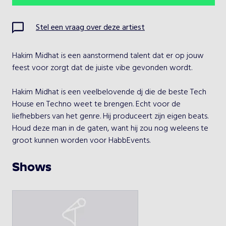
Ma
Di
Wo
Do
Vr
Za
Zo
Stel een vraag over deze artiest
1
2
Hakim Midhat is een aanstormend talent dat er op jouw 
3
4
5
6
7
8
9
feest voor zorgt dat de juiste vibe gevonden wordt.

10
11
12
13
14
15
16
Hakim Midhat is een veelbelovende dj die de beste Tech 
House en Techno weet te brengen. Echt voor de 
17
18
19
20
21
22
23
liefhebbers van het genre. Hij produceert zijn eigen beats. 
Houd deze man in de gaten, want hij zou nog weleens te 
24
25
26
27
28
29
30
groot kunnen worden voor HabbEvents.

31
- Heeft ervaring met grote evenementen

Shows
- Produceert zijn eigen muziek
Kies een optreden
Hakim Midhat