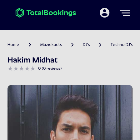
Mijn TotalBooking
Home
Muziekacts
DJ's
Techno DJ's
>
>
>
Hakim Midhat
0 (0 reviews)