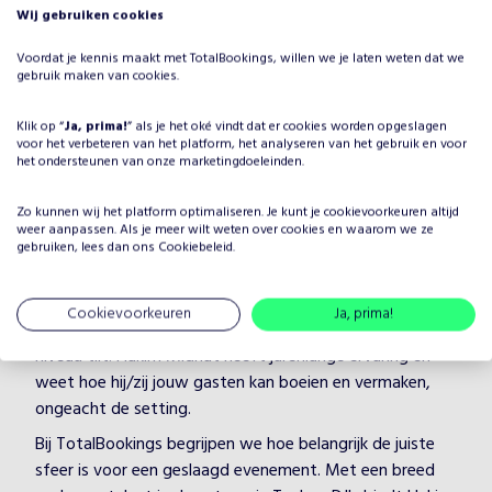
Techno
Wij gebruiken cookies
Voordat je kennis maakt met TotalBookings, willen we je laten weten dat we
gebruik maken van cookies.
Klik op “
Ja, prima!
” als je het oké vindt dat er cookies worden opgeslagen
voor het verbeteren van het platform, het analyseren van het gebruik en voor
Waarom Hakim Midhat boeken
het ondersteunen van onze marketingdoeleinden.
voor jouw evenement?
Zo kunnen wij het platform optimaliseren. Je kunt je
cookievoorkeuren
altijd
Het plannen van een evenement brengt veel keuzes met
weer aanpassen. Als je meer wilt weten over cookies en waarom we ze
gebruiken, lees dan ons
Cookiebeleid
.
zich mee, maar één ding is zeker: je wilt dat het
entertainment onvergetelijk is. Door Hakim Midhat te
boeken, kies je voor een professionele artiest in de
Cookievoorkeuren
Ja, prima!
categorie Techno DJ's, die je evenement naar een hoger
niveau tilt. Hakim Midhat heeft jarenlange ervaring en
weet hoe hij/zij jouw gasten kan boeien en vermaken,
ongeacht de setting.
Bij TotalBookings begrijpen we hoe belangrijk de juiste
sfeer is voor een geslaagd evenement. Met een breed