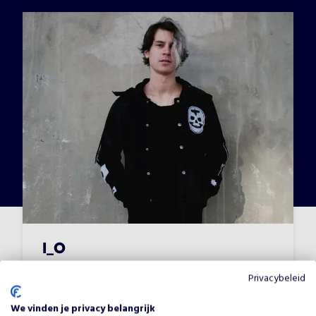
I_O
Op aanvraag
•
Techno DJ's
Privacybeleid
We vinden je privacy belangrijk