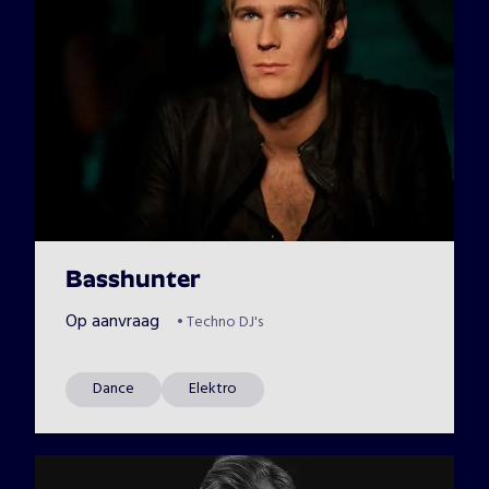
Basshunter
Op aanvraag
•
Techno DJ's
Dance
Elektro