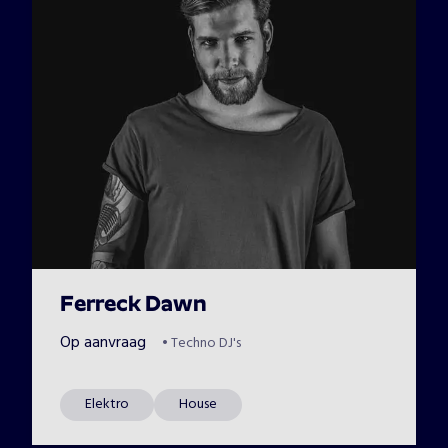
Ferreck Dawn
Op aanvraag
•
Techno DJ's
Elektro
House