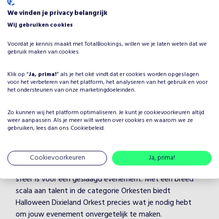
We vinden je privacy belangrijk
Waarom Halloween Dixieland
Wij gebruiken cookies
Orkest boeken voor jouw
Voordat je kennis maakt met TotalBookings, willen we je laten weten dat we
gebruik maken van cookies.
evenement?
Het plannen van een evenement brengt veel keuzes met
Klik op “
Ja, prima!
” als je het oké vindt dat er cookies worden opgeslagen
zich mee, maar één ding is zeker: je wilt dat het
voor het verbeteren van het platform, het analyseren van het gebruik en voor
het ondersteunen van onze marketingdoeleinden.
entertainment onvergetelijk is. Door Halloween Dixieland
Orkest te boeken, kies je voor een professionele artiest
Zo kunnen wij het platform optimaliseren. Je kunt je
cookievoorkeuren
altijd
in de categorie Orkesten, die je evenement naar een
weer aanpassen. Als je meer wilt weten over cookies en waarom we ze
hoger niveau tilt. Halloween Dixieland Orkest heeft
gebruiken, lees dan ons
Cookiebeleid
.
jarenlange ervaring en weet hoe hij/zij jouw gasten kan
boeien en vermaken, ongeacht de setting.
Cookievoorkeuren
Ja, prima!
Bij TotalBookings begrijpen we hoe belangrijk de juiste
sfeer is voor een geslaagd evenement. Met een breed
scala aan talent in de categorie Orkesten biedt
Halloween Dixieland Orkest precies wat je nodig hebt
om jouw evenement onvergetelijk te maken.