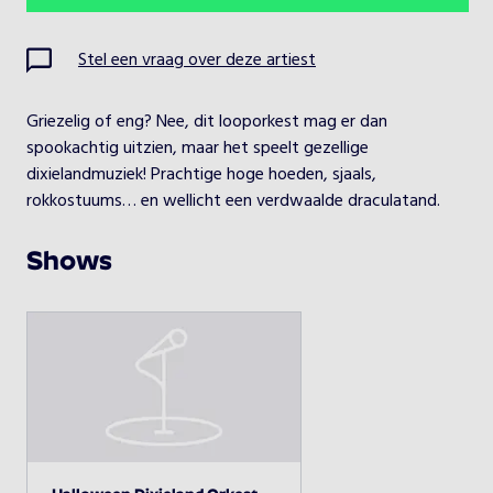
Ma
Di
Wo
Do
Vr
Za
Zo
Stel een vraag over deze artiest
1
2
​Griezelig of eng? Nee, dit looporkest mag er dan 
3
4
5
6
7
8
9
spookachtig uitzien, maar het speelt gezellige 
dixielandmuziek! Prachtige hoge hoeden, sjaals, 
10
11
12
13
14
15
16
rokkostuums… en wellicht een verdwaalde draculatand.
17
18
19
20
21
22
23
Shows
24
25
26
27
28
29
30
31
Kies een optreden
Halloween Dixieland Orkest