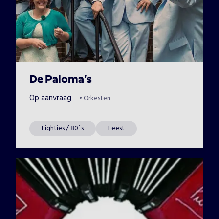
De Paloma’s
Op aanvraag
•
Orkesten
Eighties / 80´s
Feest