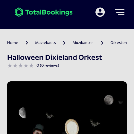
Mijn TotalBooking
Home
Muziekacts
Muzikanten
Orkesten
>
>
>
Halloween Dixieland Orkest
0 (0 reviews)