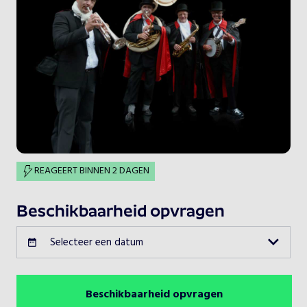
REAGEERT BINNEN 2 DAGEN
Beschikbaarheid opvragen
Selecteer een datum
Beschikbaarheid opvragen
Augustus 2026
Vorige maand
Volgende maand