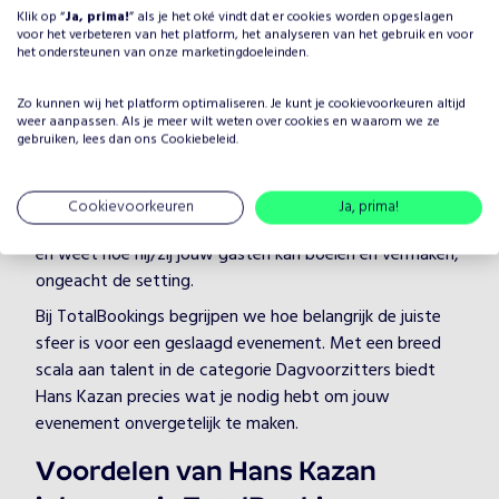
Klik op “
Ja, prima!
” als je het oké vindt dat er cookies worden opgeslagen
Waarom Hans Kazan boeken
voor het verbeteren van het platform, het analyseren van het gebruik en voor
het ondersteunen van onze marketingdoeleinden.
voor jouw evenement?
Het plannen van een evenement brengt veel keuzes met
Zo kunnen wij het platform optimaliseren. Je kunt je
cookievoorkeuren
altijd
zich mee, maar één ding is zeker: je wilt dat het
weer aanpassen. Als je meer wilt weten over cookies en waarom we ze
gebruiken, lees dan ons
Cookiebeleid
.
entertainment onvergetelijk is. Door Hans Kazan te
boeken, kies je voor een professionele artiest in de
categorie Dagvoorzitters, die je evenement naar een
Cookievoorkeuren
Ja, prima!
hoger niveau tilt. Hans Kazan heeft jarenlange ervaring
en weet hoe hij/zij jouw gasten kan boeien en vermaken,
ongeacht de setting.
Bij TotalBookings begrijpen we hoe belangrijk de juiste
sfeer is voor een geslaagd evenement. Met een breed
scala aan talent in de categorie Dagvoorzitters biedt
Hans Kazan precies wat je nodig hebt om jouw
evenement onvergetelijk te maken.
Voordelen van Hans Kazan