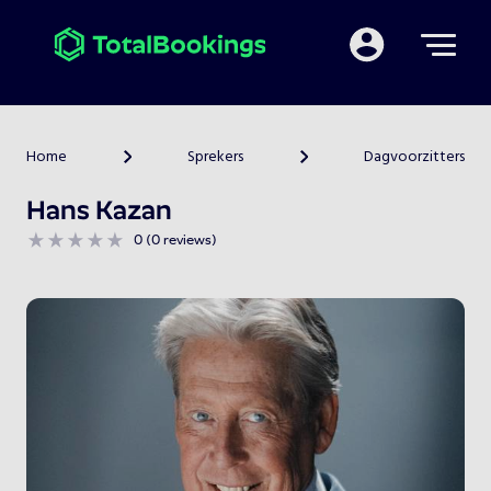
Mijn TotalBooking
Home
Sprekers
Dagvoorzitters
>
>
Hans Kazan
0 (0 reviews)