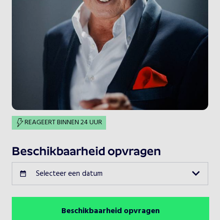
REAGEERT BINNEN 24 UUR
Beschikbaarheid opvragen
Selecteer een datum
Beschikbaarheid opvragen
Augustus 2026
Vorige maand
Volgende maand