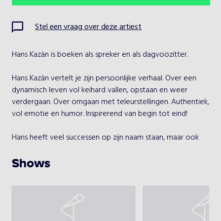
Ma
Di
Wo
Do
Vr
Za
Zo
Stel een vraag over deze artiest
1
2
Hans Kazàn is boeken als spreker en als dagvoozitter.

3
4
5
6
7
8
9
Hans Kazàn vertelt je zijn persoonlijke verhaal. Over een 
10
11
12
13
14
15
16
dynamisch leven vol keihard vallen, opstaan en weer 
verdergaan. Over omgaan met teleurstellingen. Authentiek, 
17
18
19
20
21
22
23
vol emotie en humor. Inspirerend van begin tot eind!

24
25
26
27
28
29
30
Hans heeft veel successen op zijn naam staan, maar ook 
bittere teleurstellingen zijn hem niet bespaard gebleven. 
31
Een meeslepend verhaal dat je niet snel vergeet en waarin 
Shows
iedereen iets zal herkennen.

Kies een optreden
Hans` interactie met de zaal is altijd weer een hoogtepunt 
tijdens elke lezing. Na deze presentatie vervolg je weg 
Hans Kazan - dagvoorzitter
gegarandeerd wijzer, geïnspireerd en met een brede 