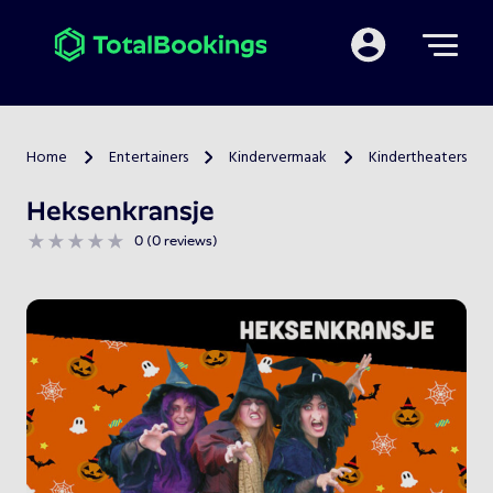
Mijn TotalBooking
Home
Entertainers
Kindervermaak
Kindertheaters
>
>
>
Heksenkransje
0 (0 reviews)