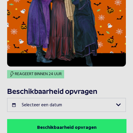
REAGEERT BINNEN 24 UUR
Beschikbaarheid opvragen
Selecteer een datum
Beschikbaarheid opvragen
Augustus 2026
Vorige maand
Volgende maand