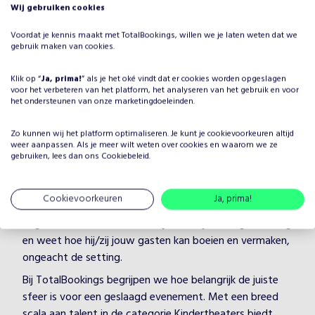
Wij gebruiken cookies
Voordat je kennis maakt met TotalBookings, willen we je laten weten dat we
gebruik maken van cookies.
Klik op “
Ja, prima!
” als je het oké vindt dat er cookies worden opgeslagen
voor het verbeteren van het platform, het analyseren van het gebruik en voor
Waarom Heksenkransje boeken
het ondersteunen van onze marketingdoeleinden.
voor jouw evenement?
Zo kunnen wij het platform optimaliseren. Je kunt je
cookievoorkeuren
altijd
Het plannen van een evenement brengt veel keuzes met
weer aanpassen. Als je meer wilt weten over cookies en waarom we ze
zich mee, maar één ding is zeker: je wilt dat het
gebruiken, lees dan ons
Cookiebeleid
.
entertainment onvergetelijk is. Door Heksenkransje te
boeken, kies je voor een professionele artiest in de
Cookievoorkeuren
Ja, prima!
categorie Kindertheaters, die je evenement naar een
hoger niveau tilt. Heksenkransje heeft jarenlange ervaring
en weet hoe hij/zij jouw gasten kan boeien en vermaken,
ongeacht de setting.
Bij TotalBookings begrijpen we hoe belangrijk de juiste
sfeer is voor een geslaagd evenement. Met een breed
scala aan talent in de categorie Kindertheaters biedt