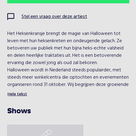
Ma
Di
Wo
Do
Vr
Za
Zo
Stel een vraag over deze artiest
1
2
Het Heksenkransje brengt de magie van Halloween tot 
3
4
5
6
7
8
9
leven met hun heksenkreten en ondeugende gelach. Ze 
betoveren uw publiek met hun bijna heks-echte valsheid 
10
11
12
13
14
15
16
en delen heerlijke traktaties uit. Het is een betoverende 
ervaring die zowel jong als oud zal bekoren.
17
18
19
20
21
22
23
Halloween wordt in Nederland steeds populairder, met 
steeds meer winkelcentra die optochten en evenementen 
24
25
26
27
28
29
30
organiseren rond 31 oktober. Wij begrijpen deze groeiende 
hype en bieden graag passend entertainment om uw 
Hele tekst
31
evenement te verrijken.
Shows
Kies een optreden
Heksenkransje