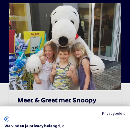
Meet & Greet met Snoopy
Vanaf
€
650
•
Karakters - meet and greet
Privacybeleid
We vinden je privacy belangrijk