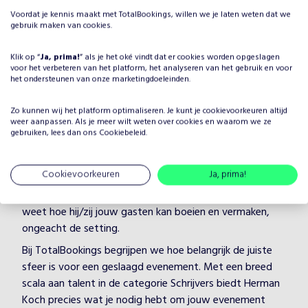
Voordat je kennis maakt met TotalBookings, willen we je laten weten dat we
gebruik maken van cookies.
Klik op “
Ja, prima!
” als je het oké vindt dat er cookies worden opgeslagen
voor het verbeteren van het platform, het analyseren van het gebruik en voor
Waarom Herman Koch boeken
het ondersteunen van onze marketingdoeleinden.
voor jouw evenement?
Zo kunnen wij het platform optimaliseren. Je kunt je
cookievoorkeuren
altijd
Het plannen van een evenement brengt veel keuzes met
weer aanpassen. Als je meer wilt weten over cookies en waarom we ze
zich mee, maar één ding is zeker: je wilt dat het
gebruiken, lees dan ons
Cookiebeleid
.
entertainment onvergetelijk is. Door Herman Koch te
boeken, kies je voor een professionele artiest in de
Cookievoorkeuren
Ja, prima!
categorie Schrijvers, die je evenement naar een hoger
niveau tilt. Herman Koch heeft jarenlange ervaring en
weet hoe hij/zij jouw gasten kan boeien en vermaken,
ongeacht de setting.
Bij TotalBookings begrijpen we hoe belangrijk de juiste
sfeer is voor een geslaagd evenement. Met een breed
scala aan talent in de categorie Schrijvers biedt Herman
Koch precies wat je nodig hebt om jouw evenement