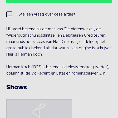
Ma
Di
Wo
Do
Vr
Za
Zo
Stel een vraag over deze artiest
1
2
Hij werd bekend als de man van ‘De dierenwinkel‘, de 
3
4
5
6
7
8
9
‘Widergutmachungschnitzel‘ en Debiteuren Crediteuren, 
maar sinds het succes van Het Diner is hij eindelijk bij het 
10
11
12
13
14
15
16
grote publiek bekend als dat wat hij van origine is: schrijver. 
Hier is Herman Koch.

17
18
19
20
21
22
23
Herman Koch (1953) is bekend als televisiemaker (Jiskefet), 
24
25
26
27
28
29
30
columnist (de Volkskrant en Esta) en romanschrijver. Zijn 
romans werden zonder uitzondering lovend ontvangen. 
31
Na zijn debuutroman Red ons, Maria Montanelli (1989) 
Shows
verschenen onder meer Eten met Emma (2000), Odessa 
star (2003), Denken aan Bruce Kennedy (2005) en Het diner 
Kies een optreden
(2009). Met Het diner won Herman Koch de NS 
publieksprijs 2009. Inmiddels zijn er al meer dan 450.000 
Herman Koch
exemplaren van verkocht. Zomerhuis met zwembad (2011) 