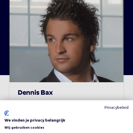
Dennis Bax
Vanaf
€
795
•
Dagvoorzitters
Privacybeleid
We vinden je privacy belangrijk
Allround
Feest
Wij gebruiken cookies