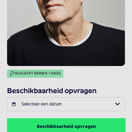
REAGEERT BINNEN 1 WEEK
Beschikbaarheid opvragen
Selecteer een datum
Beschikbaarheid opvragen
Augustus 2026
Vorige maand
Volgende maand