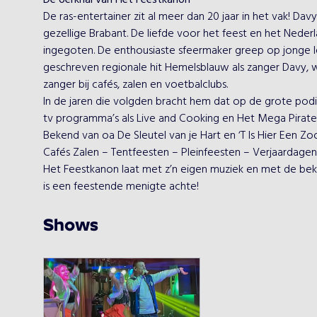
De oerknal van Het Feestkanon
De ras-entertainer zit al meer dan 20 jaar in het vak! Dav
gezellige Brabant. De liefde voor het feest en het Nederl
ingegoten. De enthousiaste sfeermaker greep op jonge lee
geschreven regionale hit Hemelsblauw als zanger Davy, wis
zanger bij cafés, zalen en voetbalclubs.
In de jaren die volgden bracht hem dat op de grote podi
tv programma’s als Live and Cooking en Het Mega Piraten 
Bekend van oa De Sleutel van je Hart en ‘T Is Hier Een Zoo
Cafés Zalen – Tentfeesten – Pleinfeesten – Verjaardagen
Het Feestkanon laat met z’n eigen muziek en met de beke
is een feestende menigte achte!
Shows