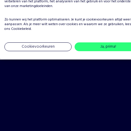
verbeteren van het platform, het analyseren van het gebruik en voor het onderst
4 sterren
van onze marketingdoeleinden.
3 sterren
Zo kunnen wij het platform optimaliseren. Je kunt je
cookievoorkeuren
altijd weer
aanpassen. Als je meer wilt weten over cookies en waarom we ze gebruiken, lee
2 sterren
ons
Cookiebeleid
.
1 ster
Cookievoorkeuren
Ja, prima!