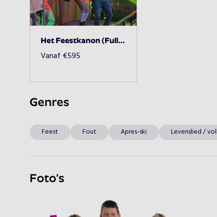
Het Feestkanon (Fully Loaded)
Vanaf
€
595
Genres
Feest
Fout
Apres-ski
Levenslied / vol
Foto's