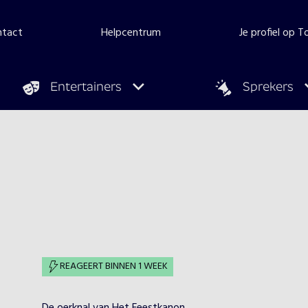
ntact
Helpcentrum
Je profiel op 
Entertainers
Sprekers
REAGEERT BINNEN 1 WEEK