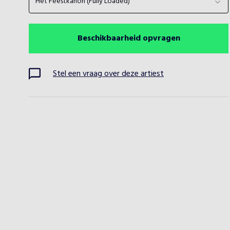
Het Feestkanon (Fully Loaded)
Beschikbaarheid opvragen
Stel een vraag over deze artiest