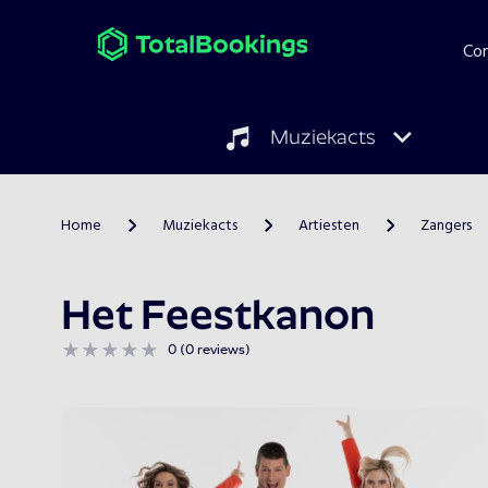
Co
Muziekacts
Home
Muziekacts
Artiesten
Zangers
>
>
>
Het Feestkanon
0 (0 reviews)