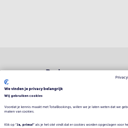
Reviews
Privacy
We vinden je privacy belangrijk
Dit 
0
van
5
Wij gebruiken cookies
Voordat je kennis maakt met TotalBookings, willen we je laten weten dat we geb
maken van cookies.
Beoordeling
5 sterren
Klik op “
Ja, prima!
” als je het oké vindt dat er cookies worden opgeslagen voor h