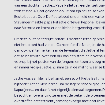
Op 31 december 1970 werd in Vittoria op het Italiaanse schi
van een dochter : Jettie… Papa Pallettie , eerder getro
trok er z’on 40 jaar geleden op uit om zijn heil te zoek
Reutelbeut uit Oslo. De Reutelbeut onderhield een vaste 
Stavanger maakte papa Pallettie oftewel Pepone , beka
naar Vittorria en kocht er een kleine bergwoning voor zij
Uit deze buitenechtelijke relatie is dochter Jettie gebore
niet het bloed had van de Calzone familie. Neen, Jettie 
dan ook wel te merken aan de levenslust die Jettie al ten t
dat ze beschikte over een dijk van een stem en bovenal hé
voorop bij het pesten van de jongens en toen al sloeg me
en immer vrolijke Jettie. Zij nam ze in de maling waar ze
Jettie was een kleine belhamel, een soort Pietje Bell , maa
bijzonder lief en klein hartje ! na de lagere school ging J
Kapucijnen…. en daar is het eigenlijk allemaal begonnen.
bezocht en overal ging ze er met de beker , de bloemen, 
overtreffen acteertalent , samengevoegd met haar lieve