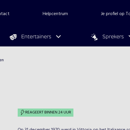
ntact
Helpcentrum
Je profiel op 
Entertainers
Sprekers
en
REAGEERT BINNEN 24 UUR