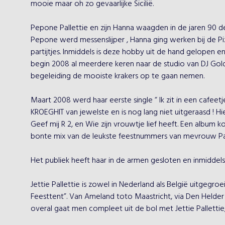
mooie maar oh zo gevaarlijke Sicilië.

Pepone Pallettie en zijn Hanna waagden in de jaren 90 d
Pepone werd messenslijper , Hanna ging werken bij de Piz
partijtjes. Inmiddels is deze hobby uit de hand gelopen e
begin 2008 al meerdere keren naar de studio van DJ Gol
begeleiding de mooiste krakers op te gaan nemen.

Maart 2008 werd haar eerste single “ Ik zit in een cafee
KROEGHIT van jewelste en is nog lang niet uitgeraasd ! Hie
Geef mij R 2, en Wie zijn vrouwtje lief heeft. Een album ko
bonte mix van de leukste feestnummers van mevrouw Pall
Het publiek heeft haar in de armen gesloten en inmiddels 
Jettie Pallettie is zowel in Nederland als België uitgegro
Feesttent”. Van Ameland toto Maastricht, via Den Helder
overal gaat men compleet uit de bol met Jettie Pallettie, w