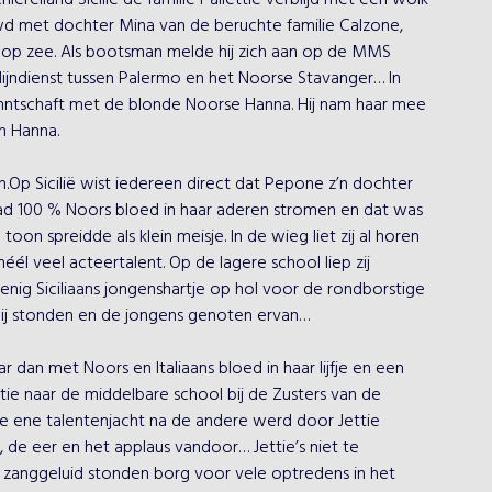
ereiland Sicilië de familie Pallettie verblijd met een wolk 
uwd met dochter Mina van de beruchte familie Calzone, 
en op zee. Als bootsman melde hij zich aan op de MMS 
lijndienst tussen Palermo en het Noorse Stavanger… In 
nntschaft met de blonde Noorse Hanna. Hij nam haar mee 
n Hanna.

n.Op Sicilië wist iedereen direct dat Pepone z’n dochter 
had 100 % Noors bloed in haar aderen stromen en dat was 
oon spreidde als klein meisje. In de wieg liet zij al horen 
él veel acteertalent. Op de lagere school liep zij 
nig Siciliaans jongenshartje op hol voor de rondborstige 
 bij stonden en de jongens genoten ervan…

r dan met Noors en Italiaans bloed in haar lijfje en een 
ettie naar de middelbare school bij de Zusters van de 
 De ene talentenjacht na de andere werd door Jettie 
de eer en het applaus vandoor… Jettie’s niet te 
 zanggeluid stonden borg voor vele optredens in het 