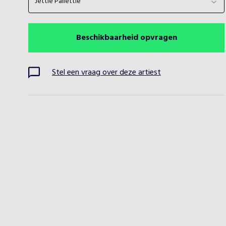
Jettie Pallettie
Beschikbaarheid opvragen
Stel een vraag over deze artiest