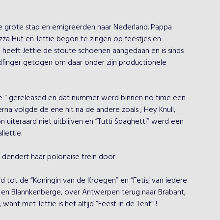
e grote stap en emigreerden naar Nederland. Pappa 
za Hut en Jettie begon te zingen op feestjes en 
n heeft Jettie de stoute schoenen aangedaan en is sinds 
dfinger getogen om daar onder zijn productionele 
tje “ gereleased en dat nummer werd binnen no time een 
rna volgde de ene hit na de andere zoals ; Hey Knull, 
n uiteraard niet uitblijven en “Tutti Spaghetti” werd een 
ettie.

dendert haar polonaise trein door.

eid tot de “Koningin van de Kroegen” en “Fetisj van iedere 
 en Blannkenberge, over Antwerpen terug naar Brabant, 
ant met Jettie is het altijd “Feest in de Tent” !
