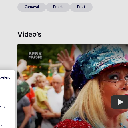
Carnaval
Feest
Fout
Video’s
beleid
Play
ruik
et