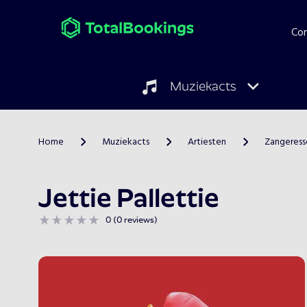
Co
Muziekacts
Home
Muziekacts
Artiesten
Zangeress
>
>
>
Jettie Pallettie
0 (0 reviews)