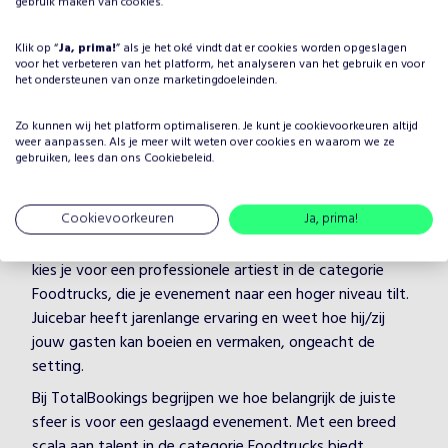
gebruik maken van cookies.
Klik op “
Ja, prima!
” als je het oké vindt dat er cookies worden opgeslagen
voor het verbeteren van het platform, het analyseren van het gebruik en voor
het ondersteunen van onze marketingdoeleinden.
Zo kunnen wij het platform optimaliseren. Je kunt je
cookievoorkeuren
altijd
Waarom Juicebar boeken voor
weer aanpassen. Als je meer wilt weten over cookies en waarom we ze
gebruiken, lees dan ons
Cookiebeleid
.
jouw evenement?
Het plannen van een evenement brengt veel keuzes met
Cookievoorkeuren
Ja, prima!
zich mee, maar één ding is zeker: je wilt dat het
entertainment onvergetelijk is. Door Juicebar te boeken,
kies je voor een professionele artiest in de categorie
Foodtrucks, die je evenement naar een hoger niveau tilt.
Juicebar heeft jarenlange ervaring en weet hoe hij/zij
jouw gasten kan boeien en vermaken, ongeacht de
setting.
Bij TotalBookings begrijpen we hoe belangrijk de juiste
sfeer is voor een geslaagd evenement. Met een breed
scala aan talent in de categorie Foodtrucks biedt