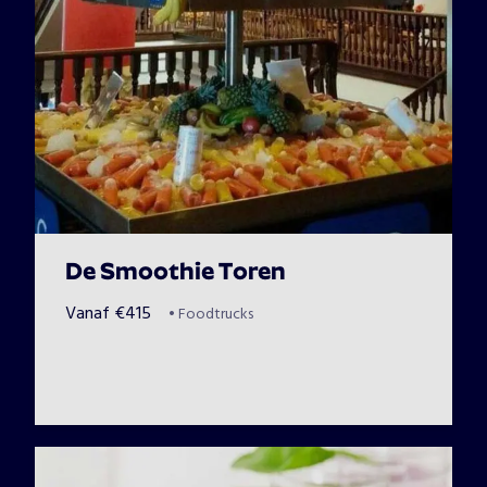
bedrijfskleding. Daarnaast wordt de kleur LED-verlichting 
aangepast naar uw voorkeur. Zo ziet iedereen wie hen 
trakteert op die lekkere verse sappen!
De Smoothie Toren
Vanaf
€
415
•
Foodtrucks