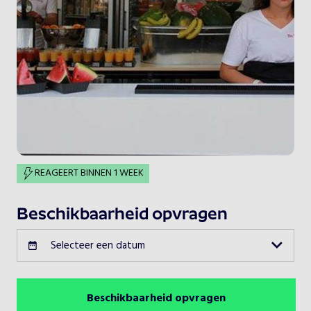
REAGEERT BINNEN 1 WEEK
Beschikbaarheid opvragen
Selecteer een datum
Beschikbaarheid opvragen
Augustus 2026
Vorige maand
Volgende maand