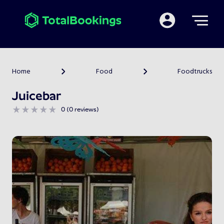
Mijn TotalBooking
Home
Food
Foodtrucks
>
>
Juicebar
0 (0 reviews)