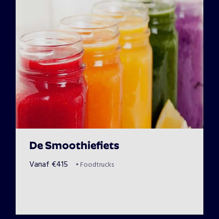
De Smoothiefiets
Vanaf
€
415
•
Foodtrucks