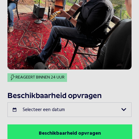
REAGEERT BINNEN 24 UUR
Beschikbaarheid opvragen
Selecteer een datum
Beschikbaarheid opvragen
Augustus 2026
Vorige maand
Volgende maand