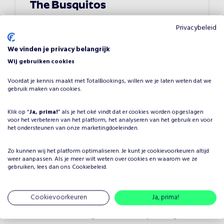
The Busquitos
Vanaf
€
1500
•
Band
Privacybeleid
We vinden je privacy belangrijk
Jazz
Achtergrondmuziek
Wij gebruiken cookies
Voordat je kennis maakt met TotalBookings, willen we je laten weten dat we
gebruik maken van cookies.
Klik op “
Ja, prima!
” als je het oké vindt dat er cookies worden opgeslagen
voor het verbeteren van het platform, het analyseren van het gebruik en voor
Waarom Kaiser Swing Quartet
het ondersteunen van onze marketingdoeleinden.
boeken voor jouw evenement?
Zo kunnen wij het platform optimaliseren. Je kunt je
cookievoorkeuren
altijd
Het plannen van een evenement brengt veel keuzes met
weer aanpassen. Als je meer wilt weten over cookies en waarom we ze
zich mee, maar één ding is zeker: je wilt dat het
gebruiken, lees dan ons
Cookiebeleid
.
entertainment onvergetelijk is. Door Kaiser Swing
Quartet te boeken, kies je voor een professionele artiest
Cookievoorkeuren
Ja, prima!
in de categorie Band, die je evenement naar een hoger
niveau tilt. Kaiser Swing Quartet heeft jarenlange