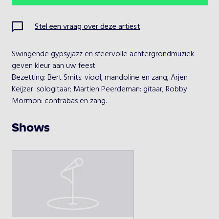
Ma
Di
Wo
Do
Vr
Za
Zo
Stel een vraag over deze artiest
1
2
Swingende gypsyjazz en sfeervolle achtergrondmuziek 
3
4
5
6
7
8
9
geven kleur aan uw feest.

Bezetting: Bert Smits: viool, mandoline en zang; Arjen 
10
11
12
13
14
15
16
Keijzer: sologitaar; Martien Peerdeman: gitaar; Robby 
Mormon: contrabas en zang.
17
18
19
20
21
22
23
Shows
24
25
26
27
28
29
30
31
Kies een optreden
Kaiser Swing Quartet gypsyswing