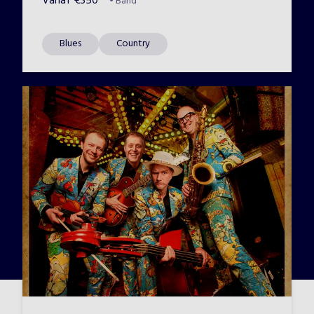
Vanaf
€
350
•
Band
Blues
Country