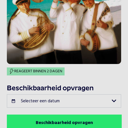
REAGEERT BINNEN 2 DAGEN
Beschikbaarheid opvragen
Selecteer een datum
Beschikbaarheid opvragen
Augustus 2026
Vorige maand
Volgende maand