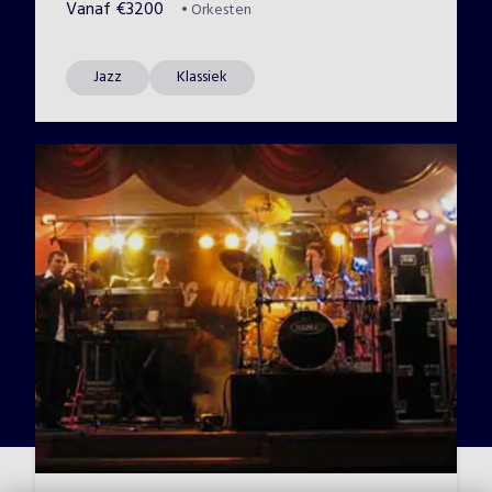
Vanaf
€
3200
•
Orkesten
Jazz
Klassiek