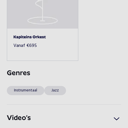
Vrolijk en gezellig. Dixieland tovert een glimlach op ieder 
gezicht, jong en oud! Dixielandmuziek is altijd gezellig en 
Beschikbaarheid opvragen
vrolijk. Een looporkest is geschikt voor ieder evenement, 
groot of klein.

Kapiteins Orkest
dixieland, jazzband, kapitein, kapiteinsorkest, maritiem, 
Vanaf
€
695
matroos, scheepvaart, sjiek, wit
Genres
Instrumentaal
Jazz
Video’s