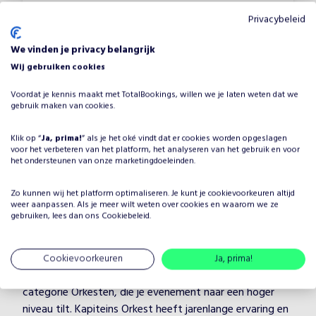
Swing Masters
Privacybeleid
Vanaf
€
650
•
Orkesten
We vinden je privacy belangrijk
Wij gebruiken cookies
Allround
Feest
Voordat je kennis maakt met TotalBookings, willen we je laten weten dat we
gebruik maken van cookies.
Klik op “
Ja, prima!
” als je het oké vindt dat er cookies worden opgeslagen
voor het verbeteren van het platform, het analyseren van het gebruik en voor
het ondersteunen van onze marketingdoeleinden.
Waarom Kapiteins Orkest
Zo kunnen wij het platform optimaliseren. Je kunt je
cookievoorkeuren
altijd
boeken voor jouw evenement?
weer aanpassen. Als je meer wilt weten over cookies en waarom we ze
gebruiken, lees dan ons
Cookiebeleid
.
Het plannen van een evenement brengt veel keuzes met
zich mee, maar één ding is zeker: je wilt dat het
entertainment onvergetelijk is. Door Kapiteins Orkest te
Cookievoorkeuren
Ja, prima!
boeken, kies je voor een professionele artiest in de
categorie Orkesten, die je evenement naar een hoger
niveau tilt. Kapiteins Orkest heeft jarenlange ervaring en