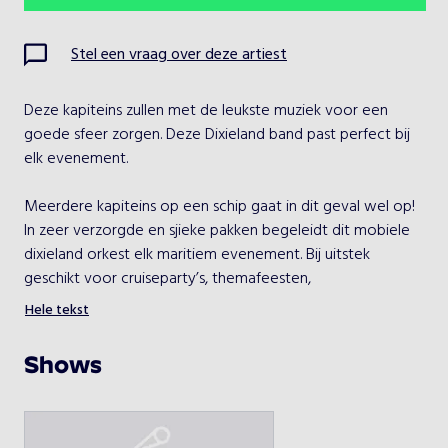
Ma
Di
Wo
Do
Vr
Za
Zo
Stel een vraag over deze artiest
1
2
Deze kapiteins zullen met de leukste muziek voor een 
3
4
5
6
7
8
9
goede sfeer zorgen. Deze Dixieland band past perfect bij 
elk evenement.

10
11
12
13
14
15
16
Meerdere kapiteins op een schip gaat in dit geval wel op! 
17
18
19
20
21
22
23
In zeer verzorgde en sjieke pakken begeleidt dit mobiele 
dixieland orkest elk maritiem evenement. Bij uitstek 
24
25
26
27
28
29
30
geschikt voor cruiseparty’s, themafeesten, 
Hele tekst
31
De heren zijn 
Shows
Kies een optreden
zeewaardig!
Kapiteins Orkest