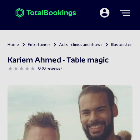
Mijn TotalBooking
Home
Entertainers
Acts - clinics and shows
Illusionisten
>
>
>
Kariem Ahmed - Table magic
0 (0 reviews)