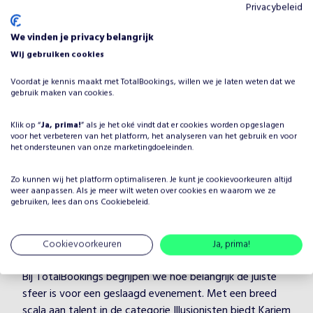
Privacybeleid
We vinden je privacy belangrijk
Wij gebruiken cookies
Waarom Kariem Ahmed - Table
Voordat je kennis maakt met TotalBookings, willen we je laten weten dat we
magic boeken voor jouw
gebruik maken van cookies.
evenement?
Klik op “
Ja, prima!
” als je het oké vindt dat er cookies worden opgeslagen
Het plannen van een evenement brengt veel keuzes met
voor het verbeteren van het platform, het analyseren van het gebruik en voor
het ondersteunen van onze marketingdoeleinden.
zich mee, maar één ding is zeker: je wilt dat het
entertainment onvergetelijk is. Door Kariem Ahmed -
Zo kunnen wij het platform optimaliseren. Je kunt je
cookievoorkeuren
altijd
Table magic te boeken, kies je voor een professionele
weer aanpassen. Als je meer wilt weten over cookies en waarom we ze
gebruiken, lees dan ons
Cookiebeleid
.
artiest in de categorie Illusionisten, die je evenement
naar een hoger niveau tilt. Kariem Ahmed - Table magic
heeft jarenlange ervaring en weet hoe hij/zij jouw gasten
Cookievoorkeuren
Ja, prima!
kan boeien en vermaken, ongeacht de setting.
Bij TotalBookings begrijpen we hoe belangrijk de juiste
sfeer is voor een geslaagd evenement. Met een breed
scala aan talent in de categorie Illusionisten biedt Kariem