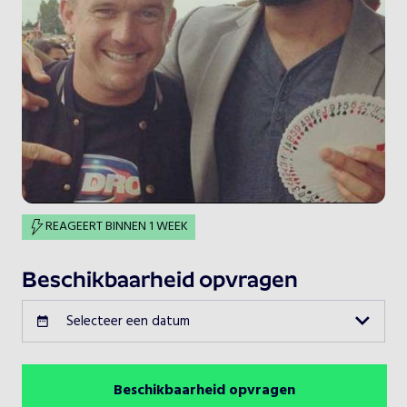
REAGEERT BINNEN 1 WEEK
Beschikbaarheid opvragen
Selecteer een datum
Beschikbaarheid opvragen
Augustus 2026
Vorige maand
Volgende maand