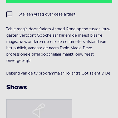
Ma
Di
Wo
Do
Vr
Za
Zo
Stel een vraag over deze artiest
1
2
Table magic door Kariem Ahmed. Rondlopend tussen jouw 
3
4
5
6
7
8
9
gasten vertoont Goochelaar Kariem de meest bizarre 
magische wonderen op enkele centimeters afstand van 
10
11
12
13
14
15
16
het publiek, vandaar de naam Table Magic. Deze 
professionele tafel goochelaar maakt jouw feest 
17
18
19
20
21
22
23
onvergetelijk!

24
25
26
27
28
29
30
Bekend van de tv programma's "Holland's Got Talent & De 
Magische Winkel" wordt ik wekelijks ingezet om mensen 
31
te verwonderen!

Shows
Je kunt mij huren als tafelgoochelaar & beatboxer voor 
Kies een optreden
jouw bedrijfsfeest, bruiloft, beurs, clubavond of verjaardag.
Kariem Ahmed - Table magic