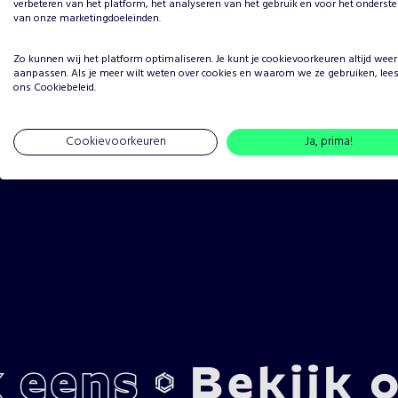
verbeteren van het platform, het analyseren van het gebruik en voor het onderst
van onze marketingdoeleinden.
1 ster
Zo kunnen wij het platform optimaliseren. Je kunt je
cookievoorkeuren
altijd weer
aanpassen. Als je meer wilt weten over cookies en waarom we ze gebruiken, lee
ons
Cookiebeleid
.
Cookievoorkeuren
Ja, prima!