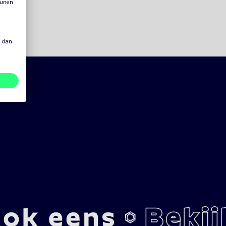
eunen
s dan