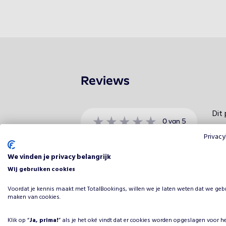
Reviews
Dit 
0
van
5
Privacy
Beoordeling
We vinden je privacy belangrijk
Wij gebruiken cookies
5 sterren
Voordat je kennis maakt met TotalBookings, willen we je laten weten dat we geb
4 sterren
maken van cookies.
3 sterren
Klik op “
Ja, prima!
” als je het oké vindt dat er cookies worden opgeslagen voor h
2 sterren