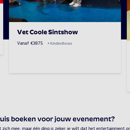
Vet Coole Sintshow
Vanaf
€
3875
•
Kindershows
luis boeken voor jouw evenement?
ch mee, maar één ding is zeker: je wilt dat het entertainment onve