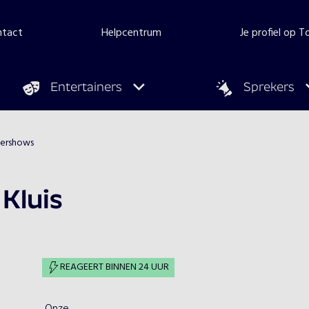
ntact
Helpcentrum
Je profiel op 
Entertainers
Sprekers
dershows
 Kluis
REAGEERT BINNEN 24 UUR