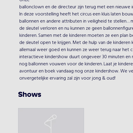
 Onze

 ballonclown en de directeur zijn terug met een nieuwe interactieve kindershow!

 In deze voorstelling heeft het circus een kluis laten bouwen om al hun

 ballonnen en andere attributen in veiligheid te stellen… maar oh jee, ze hebben

 de sleutel verloren en nu kunnen ze geen ballonnenfiguren vouwen voor de

 kinderen. Samen met de kinderen moeten ze een plan bedenken om de kluis zonder

 de sleutel open te krijgen. Met de hulp van de kinderen komt het natuurlijk

 allemaal weer goed en kunnen ze weer terug naar het circus.  Deze

 interactieve kindershow duurt ongeveer 30 minuten en na afloop kan onze clown optioneel

 nog ballonnen vouwen voor de kinderen. Laat je kinderen meedoen met dit

 avontuur en boek vandaag nog onze kindershow. We verzekeren je dat het een

 onvergetelijke ervaring zal zijn voor jong & oud! 
Shows