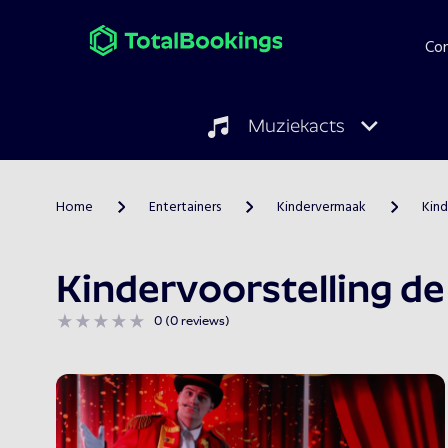
Co
Muziekacts
Home
Entertainers
Kindervermaak
Kin
>
>
>
Kindervoorstelling de
0 (0 reviews)