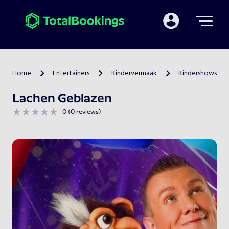
Mijn TotalBooking
Home
Entertainers
Kindervermaak
Kindershows
>
>
>
Lachen Geblazen
0 (0 reviews)