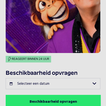
REAGEERT BINNEN 24 UUR
Beschikbaarheid opvragen
Selecteer een datum
Beschikbaarheid opvragen
Augustus 2026
Vorige maand
Volgende maand