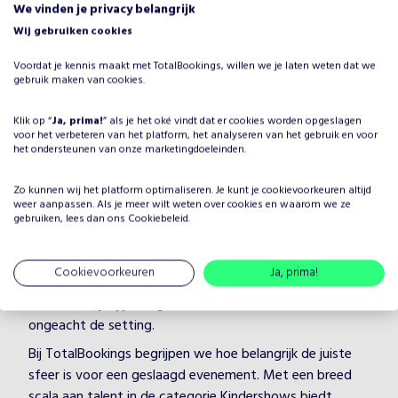
We vinden je privacy belangrijk
Wij gebruiken cookies
Voordat je kennis maakt met TotalBookings, willen we je laten weten dat we
gebruik maken van cookies.
Waarom Lachen Geblazen
Klik op “
Ja, prima!
” als je het oké vindt dat er cookies worden opgeslagen
voor het verbeteren van het platform, het analyseren van het gebruik en voor
boeken voor jouw evenement?
het ondersteunen van onze marketingdoeleinden.
Het plannen van een evenement brengt veel keuzes met
Zo kunnen wij het platform optimaliseren. Je kunt je
cookievoorkeuren
altijd
zich mee, maar één ding is zeker: je wilt dat het
weer aanpassen. Als je meer wilt weten over cookies en waarom we ze
entertainment onvergetelijk is. Door Lachen Geblazen te
gebruiken, lees dan ons
Cookiebeleid
.
boeken, kies je voor een professionele artiest in de
categorie Kindershows, die je evenement naar een hoger
Cookievoorkeuren
Ja, prima!
niveau tilt. Lachen Geblazen heeft jarenlange ervaring en
weet hoe hij/zij jouw gasten kan boeien en vermaken,
ongeacht de setting.
Bij TotalBookings begrijpen we hoe belangrijk de juiste
sfeer is voor een geslaagd evenement. Met een breed
scala aan talent in de categorie Kindershows biedt