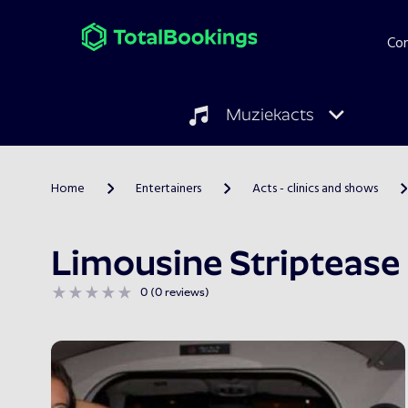
Co
Muziekacts
Home
Entertainers
Acts - clinics and shows
>
>
>
Limousine Striptease
0 (0 reviews)