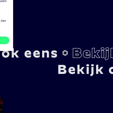
eunen
s dan