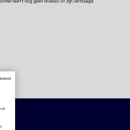
profiel heeft nog geen reviews of zijn vertraagd.
beleid
ruik
et