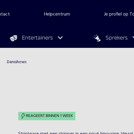
ntact
Helpcentrum
Je profiel op 
Entertainers
Sprekers
Dansshows
REAGEERT BINNEN 1 WEEK