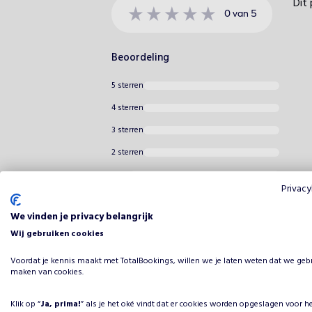
Dit 
0
van
5
Beoordeling
5 sterren
4 sterren
3 sterren
2 sterren
1 ster
Privacy
We vinden je privacy belangrijk
Wij gebruiken cookies
Voordat je kennis maakt met TotalBookings, willen we je laten weten dat we geb
maken van cookies.
Klik op “
Ja, prima!
” als je het oké vindt dat er cookies worden opgeslagen voor h