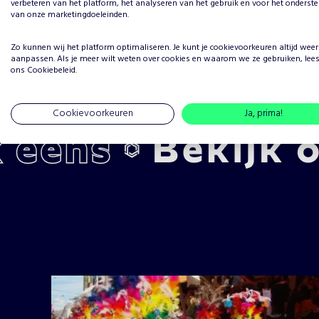
verbeteren van het platform, het analyseren van het gebruik en voor het onderst
van onze marketingdoeleinden.
Zo kunnen wij het platform optimaliseren. Je kunt je
cookievoorkeuren
altijd weer
aanpassen. Als je meer wilt weten over cookies en waarom we ze gebruiken, lee
ons
Cookiebeleid
.
Cookievoorkeuren
Ja, prima!