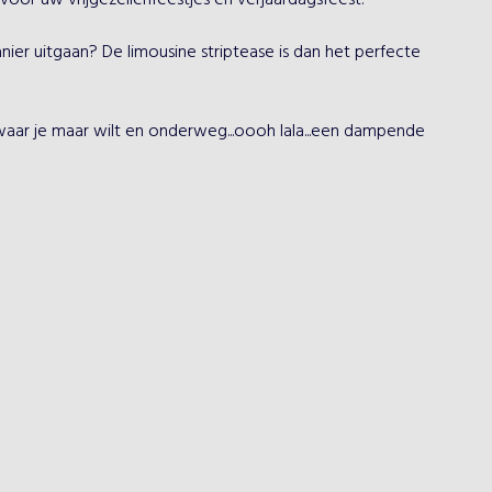
 voor uw vrijgezellenfeestjes en verjaardagsfeest!

ier uitgaan? De limousine striptease is dan het perfecte 
 waar je maar wilt en onderweg...oooh lala...een dampende 