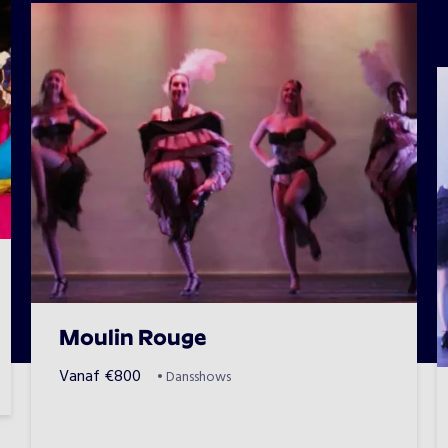
Moulin Rouge
Vanaf
€
800
•
Dansshows