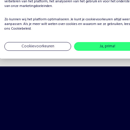
verbeteren van het platform, het analyseren van het gebruik en voor het onderst
5 sterren
van onze marketingdoeleinden.
4 sterren
Zo kunnen wij het platform optimaliseren. Je kunt je
cookievoorkeuren
altijd weer
3 sterren
aanpassen. Als je meer wilt weten over cookies en waarom we ze gebruiken, lee
ons
Cookiebeleid
.
2 sterren
1 ster
Cookievoorkeuren
Ja, prima!