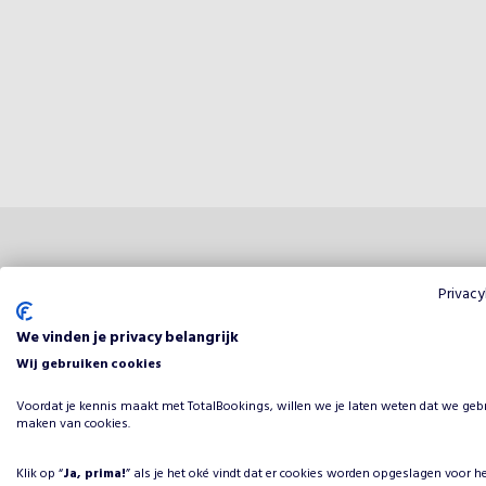
Privacy
Reviews
We vinden je privacy belangrijk
Wij gebruiken cookies
Dit 
0
van
5
Voordat je kennis maakt met TotalBookings, willen we je laten weten dat we geb
maken van cookies.
Beoordeling
Klik op “
Ja, prima!
” als je het oké vindt dat er cookies worden opgeslagen voor h