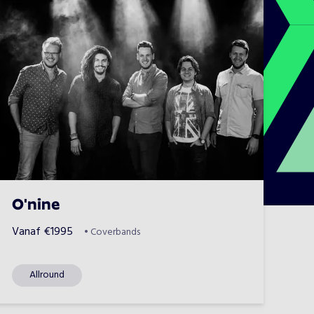
O'nine
Vanaf
€
1995
•
Coverbands
Allround