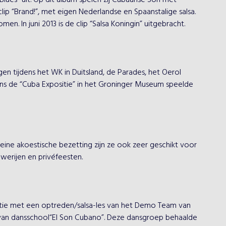
ues” uit. Op dit album spelen zij Cubaanse Son met 
lip “Brand!”, met eigen Nederlandse en Spaanstalige salsa. 
n. In juni 2013 is de clip “Salsa Koningin” uitgebracht.

n tijdens het WK in Duitsland, de Parades, het Oerol 
dens de “Cuba Expositie” in het Groninger Museum speelde 
leine akoestische bezetting zijn ze ook zeer geschikt voor 
uwerijen en privéfeesten.

tie met een optreden/salsa-les van het Demo Team van 
an dansschool“El Son Cubano”. Deze dansgroep behaalde 