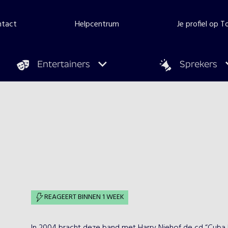
ntact
Helpcentrum
Je profiel op 
Entertainers
Sprekers
REAGEERT BINNEN 1 WEEK