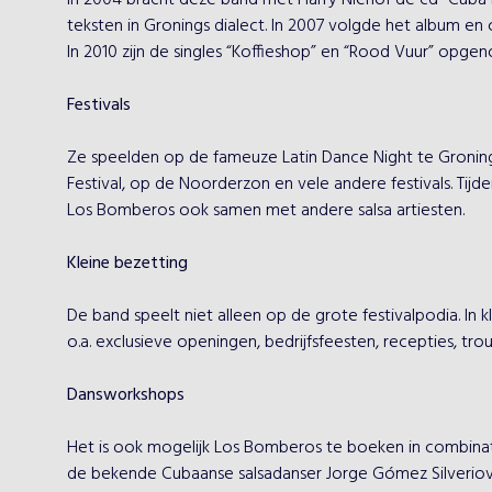
In 2004 bracht deze band met Harry Niehof de cd “Cuba Bl
teksten in Gronings dialect. In 2007 volgde het album en c
In 2010 zijn de singles “Koffieshop” en “Rood Vuur” opgenome
Festivals
Ze speelden op de fameuze Latin Dance Night te Groninge
Festival, op de Noorderzon en vele andere festivals. Tij
Los Bomberos ook samen met andere salsa artiesten.

Kleine bezetting
De band speelt niet alleen op de grote festivalpodia. In k
o.a. exclusieve openingen, bedrijfsfeesten, recepties, tro
Dansworkshops
Het is ook mogelijk Los Bomberos te boeken in combina
de bekende Cubaanse salsadanser Jorge Gómez Silveriov