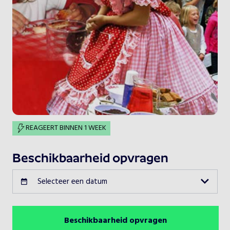
REAGEERT BINNEN 1 WEEK
Beschikbaarheid opvragen
Selecteer een datum
Beschikbaarheid opvragen
Augustus 2026
Vorige maand
Volgende maand