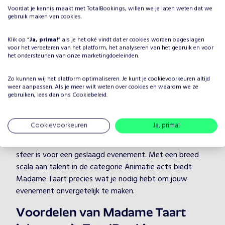
Voordat je kennis maakt met TotalBookings, willen we je laten weten dat we
Waarom Madame Taart boeken
gebruik maken van cookies.
voor jouw evenement?
Klik op “
Ja, prima!
” als je het oké vindt dat er cookies worden opgeslagen
Het plannen van een evenement brengt veel keuzes met
voor het verbeteren van het platform, het analyseren van het gebruik en voor
zich mee, maar één ding is zeker: je wilt dat het
het ondersteunen van onze marketingdoeleinden.
entertainment onvergetelijk is. Door Madame Taart te
boeken, kies je voor een professionele artiest in de
Zo kunnen wij het platform optimaliseren. Je kunt je
cookievoorkeuren
altijd
weer aanpassen. Als je meer wilt weten over cookies en waarom we ze
categorie Animatie acts, die je evenement naar een
gebruiken, lees dan ons
Cookiebeleid
.
hoger niveau tilt. Madame Taart heeft jarenlange
ervaring en weet hoe hij/zij jouw gasten kan boeien en
Cookievoorkeuren
Ja, prima!
vermaken, ongeacht de setting.
Bij TotalBookings begrijpen we hoe belangrijk de juiste
sfeer is voor een geslaagd evenement. Met een breed
scala aan talent in de categorie Animatie acts biedt
Madame Taart precies wat je nodig hebt om jouw
evenement onvergetelijk te maken.
Voordelen van Madame Taart