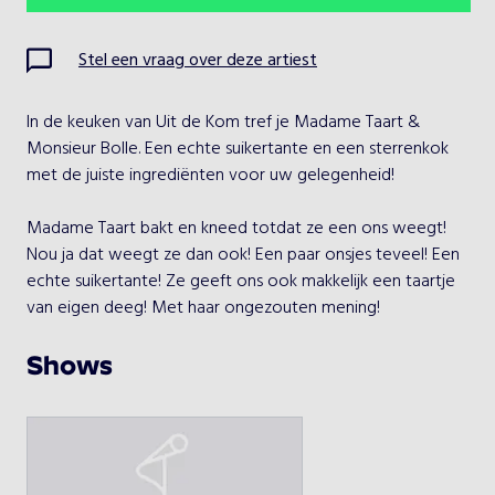
Ma
Di
Wo
Do
Vr
Za
Zo
Stel een vraag over deze artiest
1
2
In de keuken van Uit de Kom tref je Madame Taart & 
3
4
5
6
7
8
9
Monsieur Bolle. Een echte suikertante en een sterrenkok 
met de juiste ingrediënten voor uw gelegenheid!

10
11
12
13
14
15
16
Madame Taart bakt en kneed totdat ze een ons weegt! 
17
18
19
20
21
22
23
Nou ja dat weegt ze dan ook! Een paar onsjes teveel! Een 
echte suikertante! Ze geeft ons ook makkelijk een taartje 
24
25
26
27
28
29
30
van eigen deeg! Met haar ongezouten mening!

31
Monsieur Jean Pierre Bolle, is een sterrenkok. Fantastiz 
Shows
lekker eten is zijn specialiteit! Grandioozze wat een succes! 
Ben je nu zoet of zuur, hard of zacht, groot of klein, groen 
Kies een optreden
geel of oranje, Monsieur bolle zet zijn tanden er wel in. 
Aan tafel!!

Madame Taart