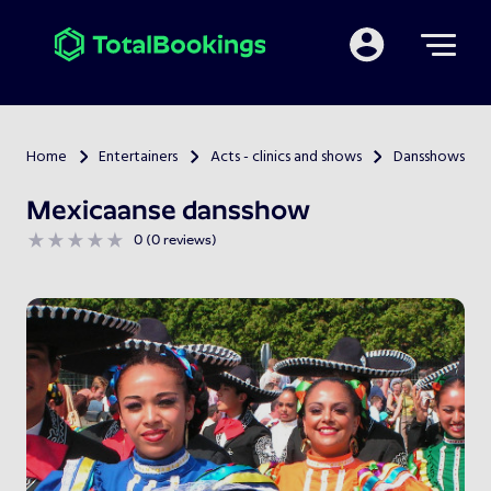
Mijn TotalBooking
Home
Entertainers
Acts - clinics and shows
Dansshows
>
>
>
Mexicaanse dansshow
0 (0 reviews)