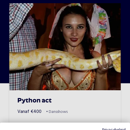
Python act
Vanaf
€
400
•
Dansshows
Privacybeleid