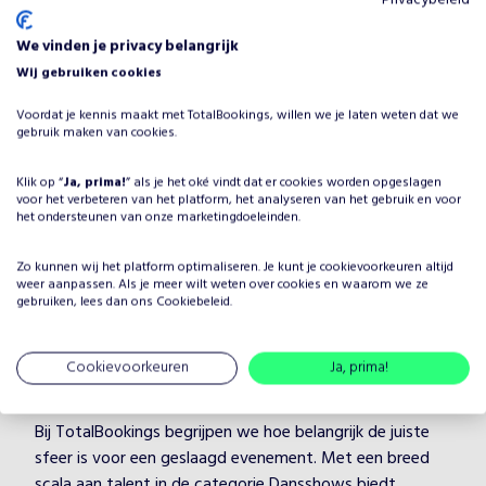
We vinden je privacy belangrijk
Wij gebruiken cookies
Voordat je kennis maakt met TotalBookings, willen we je laten weten dat we
gebruik maken van cookies.
Waarom Mexicaanse dansshow
boeken voor jouw evenement?
Klik op “
Ja, prima!
” als je het oké vindt dat er cookies worden opgeslagen
voor het verbeteren van het platform, het analyseren van het gebruik en voor
Het plannen van een evenement brengt veel keuzes met
het ondersteunen van onze marketingdoeleinden.
zich mee, maar één ding is zeker: je wilt dat het
entertainment onvergetelijk is. Door Mexicaanse
Zo kunnen wij het platform optimaliseren. Je kunt je
cookievoorkeuren
altijd
weer aanpassen. Als je meer wilt weten over cookies en waarom we ze
dansshow te boeken, kies je voor een professionele
gebruiken, lees dan ons
Cookiebeleid
.
artiest in de categorie Dansshows, die je evenement
naar een hoger niveau tilt. Mexicaanse dansshow heeft
Cookievoorkeuren
Ja, prima!
jarenlange ervaring en weet hoe hij/zij jouw gasten kan
boeien en vermaken, ongeacht de setting.
Bij TotalBookings begrijpen we hoe belangrijk de juiste
sfeer is voor een geslaagd evenement. Met een breed
scala aan talent in de categorie Dansshows biedt