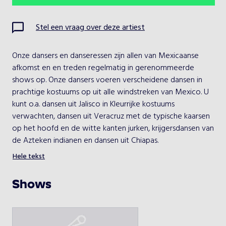
Ma
Di
Wo
Do
Vr
Za
Zo
Stel een vraag over deze artiest
1
2
Onze dansers en danseressen zijn allen van Mexicaanse 
3
4
5
6
7
8
9
afkomst en en treden regelmatig in gerenommeerde 
shows op. Onze dansers voeren verscheidene dansen in 
10
11
12
13
14
15
16
prachtige kostuums op uit alle windstreken van Mexico. U 
kunt o.a. dansen uit Jalisco in Kleurrijke kostuums 
17
18
19
20
21
22
23
verwachten, dansen uit Veracruz met de typische kaarsen 
op het hoofd en de witte kanten jurken, krijgersdansen van 
24
25
26
27
28
29
30
Hele tekst
31
Prijs danskoppel: 525 Euro
Prijzen zijn voor 3 of 4 x 10/15 min. show in verschillende 
Shows
kostuums. Uitbreiding met livemuziek is altijd mogelijk
Kies een optreden
Elke bijkomende danser(e)s: € 200,-. Mogelijk tot 10 
dansers
Mexicaanse dansshow
Ook mogelijk als mobiele dansgroep met mobiele 