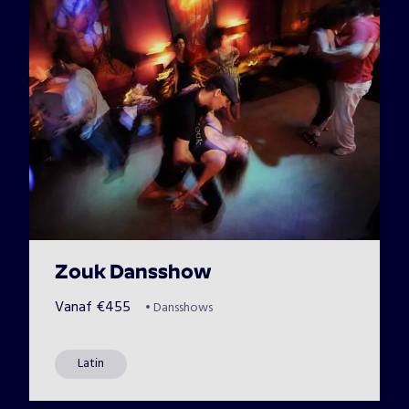
Zouk Dansshow
Vanaf
€
455
•
Dansshows
Latin