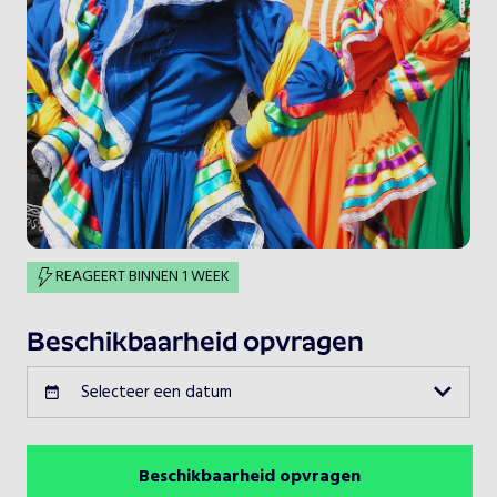
REAGEERT BINNEN 1 WEEK
Beschikbaarheid opvragen
Selecteer een datum
Beschikbaarheid opvragen
Augustus 2026
Vorige maand
Volgende maand