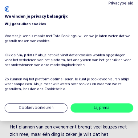
Privacybeleid
We vinden je privacy belangrijk
Wij gebruiken cookies
Peer & Pepijn
Voordat je kennis maakt met TotalBookings, willen we je laten weten dat we
gebruik maken van cookies.
Vanaf
€
995
•
Zanggroepen
Klik op “
Ja, prima!
” als je het oké vindt dat er cookies worden opgeslagen
voor het verbeteren van het platform, het analyseren van het gebruik en voor
het ondersteunen van onze marketingdoeleinden.
Allround
Zo kunnen wij het platform optimaliseren. Je kunt je
cookievoorkeuren
altijd
weer aanpassen. Als je meer wilt weten over cookies en waarom we ze
gebruiken, lees dan ons
Cookiebeleid
.
Waarom PartyFUX boeken voor
Cookievoorkeuren
Ja, prima!
jouw evenement?
Het plannen van een evenement brengt veel keuzes met
zich mee, maar één ding is zeker: je wilt dat het