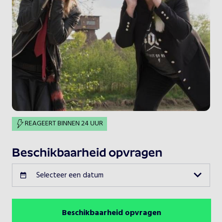
REAGEERT BINNEN 24 UUR
Beschikbaarheid opvragen
Selecteer een datum
Beschikbaarheid opvragen
Augustus 2026
Vorige maand
Volgende maand