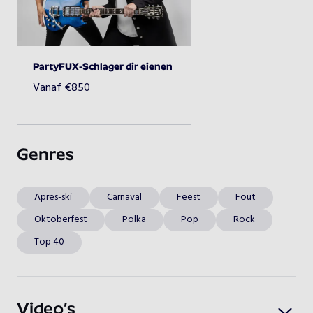
Beschikbaarheid opvragen
PartyFUX-Schlager dir eienen
Vanaf
€
850
Genres
Apres-ski
Carnaval
Feest
Fout
Oktoberfest
Polka
Pop
Rock
Top 40
Video’s