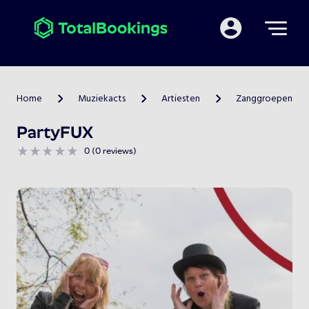
Mijn TotalBooking
Home
Muziekacts
Artiesten
Zanggroepen
>
>
>
PartyFUX
0 (0 reviews)