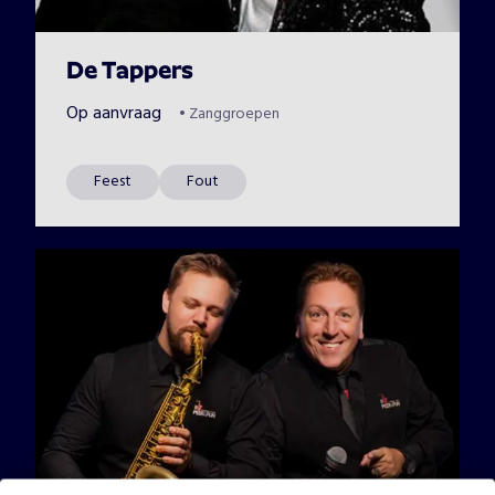
De Tappers
Op aanvraag
•
Zanggroepen
Feest
Fout