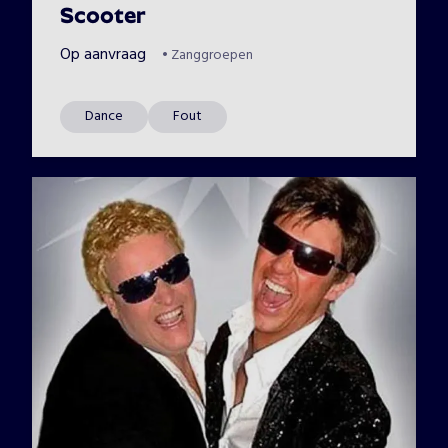
Scooter
Op aanvraag
•
Zanggroepen
Dance
Fout