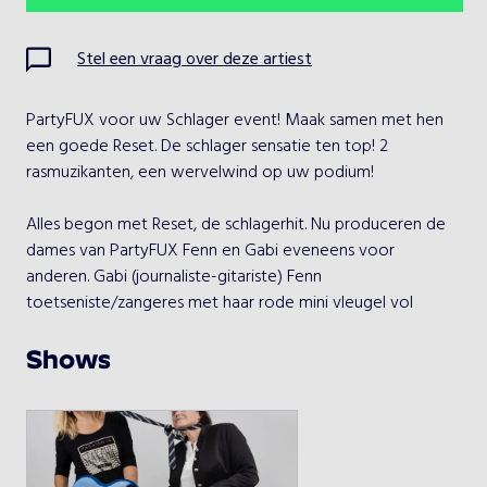
Ma
Di
Wo
Do
Vr
Za
Zo
Stel een vraag over deze artiest
1
2
PartyFUX voor uw Schlager event! Maak samen met hen 
3
4
5
6
7
8
9
een goede Reset. De schlager sensatie ten top! 2 
rasmuzikanten, een wervelwind op uw podium!

10
11
12
13
14
15
16
Alles begon met Reset, de schlagerhit. Nu produceren de 
17
18
19
20
21
22
23
dames van PartyFUX Fenn en Gabi eveneens voor 
anderen. Gabi (journaliste-gitariste) Fenn  
24
25
26
27
28
29
30
toetseniste/zangeres met haar rode mini vleugel vol 
muziek! (musicus-producent-management) weten wat 
31
feest betekent.

Shows
Is jouw podium/feest groot genoeg voor dit dames duo, 
Kies een optreden
dan boek direct und Schlager dir einen!
PartyFUX-Schlager dir eienen