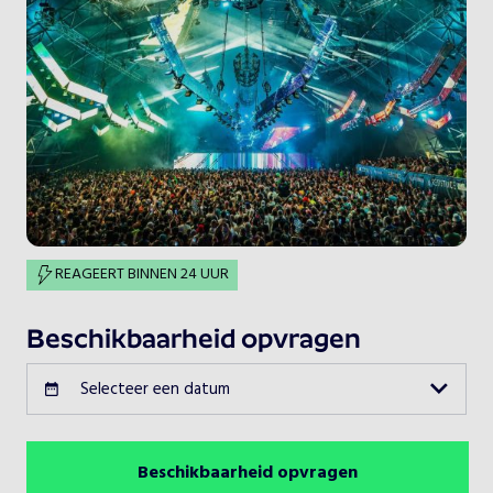
REAGEERT BINNEN 24 UUR
Beschikbaarheid opvragen
Selecteer een datum
Beschikbaarheid opvragen
Augustus 2026
Vorige maand
Volgende maand