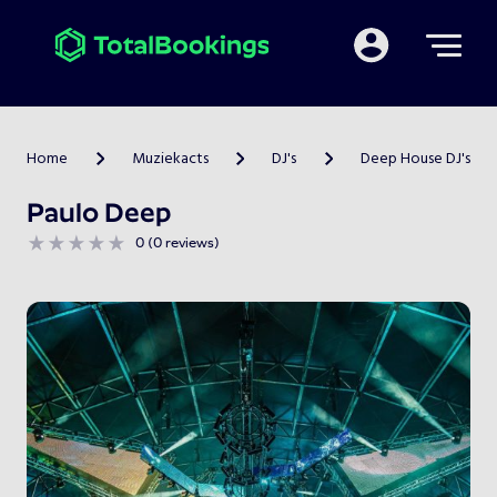
Mijn TotalBooking
Home
Muziekacts
DJ's
Deep House DJ's
>
>
>
Paulo Deep
0 (0 reviews)