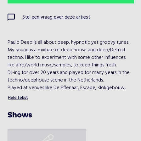
Ma
Di
Wo
Do
Vr
Za
Zo
Stel een vraag over deze artiest
1
2
3
4
5
6
7
8
9
Paulo Deep is all about deep, hypnotic yet groovy tunes. 
My sound is a mixture of deep house and deep/Detroit 
10
11
12
13
14
15
16
techno. I like to experiment with some other influences 
like afro/world music/samples, to keep things fresh.
17
18
19
20
21
22
23
DJ-ing for over 20 years and played for many years in the 
techno/deephouse scene in the Netherlands.
24
25
26
27
28
29
30
Played at venues like De Effenaar, Escape, Klokgebouw, 
Lab-1, Boulevard, Mezz and many more. Shared the decks 
Hele tekst
31
with well known names like Dem Swindle, Christian 
Wunsch, Dasha Rush, Secret Cinema, Legowelt, Michel de 
Shows
Hey
Kies een optreden
DJ-set