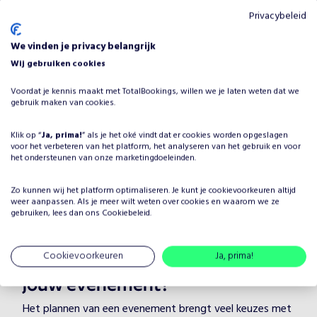
Privacybeleid
We vinden je privacy belangrijk
Wij gebruiken cookies
Voordat je kennis maakt met TotalBookings, willen we je laten weten dat we
Hans Travolta
gebruik maken van cookies.
Op aanvraag
•
Feest DJ's
Klik op “
Ja, prima!
” als je het oké vindt dat er cookies worden opgeslagen
voor het verbeteren van het platform, het analyseren van het gebruik en voor
het ondersteunen van onze marketingdoeleinden.
Eighties / 80´s
Seventies / 70`s
Zo kunnen wij het platform optimaliseren. Je kunt je
cookievoorkeuren
altijd
weer aanpassen. Als je meer wilt weten over cookies en waarom we ze
gebruiken, lees dan ons
Cookiebeleid
.
Cookievoorkeuren
Ja, prima!
Waarom Paulo Deep boeken voor
jouw evenement?
Het plannen van een evenement brengt veel keuzes met