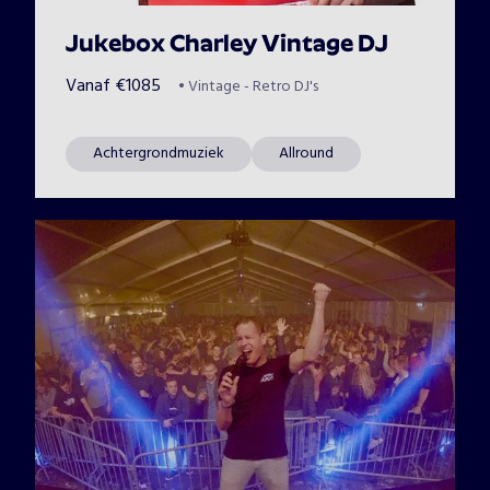
Jukebox Charley Vintage DJ
Vanaf
€
1085
•
Vintage - Retro DJ's
Achtergrondmuziek
Allround