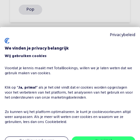
Pop
Privacybeleid
We vinden je privacy belangrijk
Waarom Paulus Paashaas en
Wij gebruiken cookies
Tienus Tuinman boeken voor
Voordat je kennis maakt met TotalBookings, willen we je laten weten dat we
jouw evenement?
gebruik maken van cookies.
Het plannen van een evenement brengt veel keuzes met
Klik op “
Ja, prima!
” als je het oké vindt dat er cookies worden opgeslagen
zich mee, maar één ding is zeker: je wilt dat het
voor het verbeteren van het platform, het analyseren van het gebruik en voor
entertainment onvergetelijk is. Door Paulus Paashaas en
het ondersteunen van onze marketingdoeleinden.
Tienus Tuinman te boeken, kies je voor een professionele
artiest in de categorie Pasen, die je evenement naar een
Zo kunnen wij het platform optimaliseren. Je kunt je
cookievoorkeuren
altijd
weer aanpassen. Als je meer wilt weten over cookies en waarom we ze
hoger niveau tilt. Paulus Paashaas en Tienus Tuinman
gebruiken, lees dan ons
Cookiebeleid
.
heeft jarenlange ervaring en weet hoe hij/zij jouw gasten
kan boeien en vermaken, ongeacht de setting.