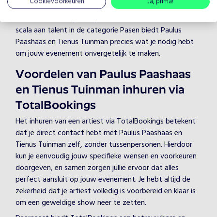
Cookievoorkeuren
Ja, prima!
Bij TotalBookings begrijpen we hoe belangrijk de juiste
sfeer is voor een geslaagd evenement. Met een breed
scala aan talent in de categorie Pasen biedt Paulus
Paashaas en Tienus Tuinman precies wat je nodig hebt
om jouw evenement onvergetelijk te maken.
Voordelen van Paulus Paashaas
en Tienus Tuinman inhuren via
TotalBookings
Het inhuren van een artiest via TotalBookings betekent
dat je direct contact hebt met Paulus Paashaas en
Tienus Tuinman zelf, zonder tussenpersonen. Hierdoor
kun je eenvoudig jouw specifieke wensen en voorkeuren
doorgeven, en samen zorgen jullie ervoor dat alles
perfect aansluit op jouw evenement. Je hebt altijd de
zekerheid dat je artiest volledig is voorbereid en klaar is
om een geweldige show neer te zetten.