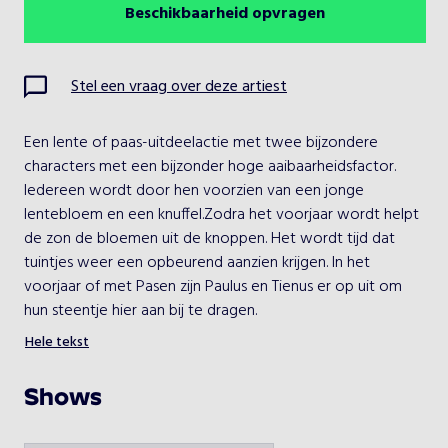
Beschikbaarheid opvragen
Augustus 2026
Vorige maand
Volgende maand
Ma
Di
Wo
Do
Vr
Za
Zo
Stel een vraag over deze artiest
1
2
Een lente of paas-uitdeelactie met twee bijzondere 
3
4
5
6
7
8
9
characters met een bijzonder hoge aaibaarheidsfactor. 
Iedereen wordt door hen voorzien van een jonge 
10
11
12
13
14
15
16
lentebloem en een knuffel.Zodra het voorjaar wordt helpt 
de zon de bloemen uit de knoppen. Het wordt tijd dat 
17
18
19
20
21
22
23
tuintjes weer een opbeurend aanzien krijgen. In het 
voorjaar of met Pasen zijn Paulus en Tienus er op uit om 
24
25
26
27
28
29
30
hun steentje hier aan bij te dragen.
Met deze vrolijke actie haalt u niet alleen opvallend 
Hele tekst
31
seizoensanimatie naar uw winkelgebied. U kunt met deze 
actie tevens laten blijken hoe zeer u uw relaties of 
Shows
winkelend publiek waardeert.
Kies een optreden
Dit bijzondere duo zorgt voor een onuitwisbare glimlach 