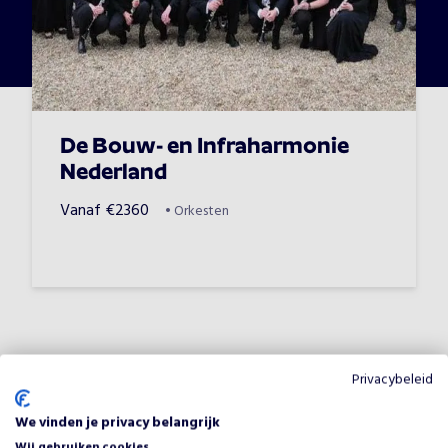
De Bouw- en Infraharmonie
Nederland
Vanaf
€
2360
•
Orkesten
Privacybeleid
Waarom Peter Faber
(accordeonist-zanger-
We vinden je privacy belangrijk
troubadour) boeken voor jouw
Wij gebruiken cookies