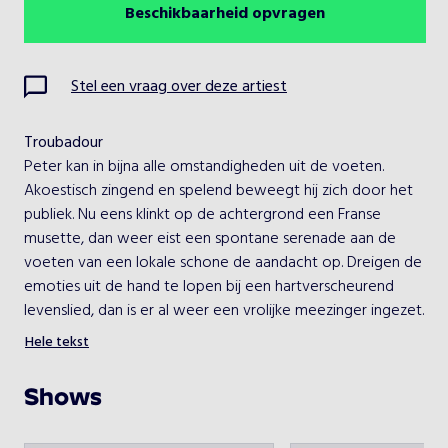
Beschikbaarheid opvragen
Augustus 2026
Vorige maand
Volgende maand
Ma
Di
Wo
Do
Vr
Za
Zo
Stel een vraag over deze artiest
1
2
Troubadour
3
4
5
6
7
8
9
Peter kan in bijna alle omstandigheden uit de voeten. 
Akoestisch zingend en spelend beweegt hij zich door het 
10
11
12
13
14
15
16
publiek. Nu eens klinkt op de achtergrond een Franse 
musette, dan weer eist een spontane serenade aan de 
17
18
19
20
21
22
23
voeten van een lokale schone de aandacht op. Dreigen de 
emoties uit de hand te lopen bij een hartverscheurend 
24
25
26
27
28
29
30
levenslied, dan is er al weer een vrolijke meezinger ingezet. 
Op een sjieke receptie of in een Amsterdamse kroeg, of er 
Hele tekst
31
nou in zijn moerstaal of Engels, Frans, Duits of Spaans 
gesproken wordt.

Shows
Kies een optreden
Aan u de keus: zowel vooraf als tijdens het optreden kunt 