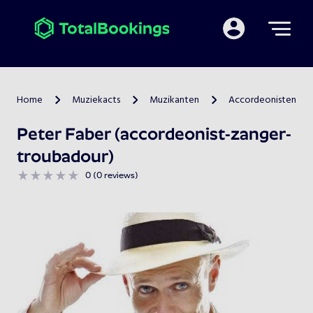
Mijn TotalBooking
Home
Muziekacts
Muzikanten
Accordeonisten
>
>
>
Peter Faber (accordeonist-zanger-
troubadour)
0 (0 reviews)