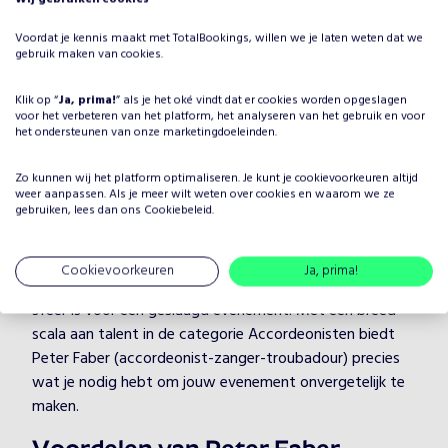
evenement?
Voordat je kennis maakt met TotalBookings, willen we je laten weten dat we
gebruik maken van cookies.
Het plannen van een evenement brengt veel keuzes met
zich mee, maar één ding is zeker: je wilt dat het
Klik op “
Ja, prima!
” als je het oké vindt dat er cookies worden opgeslagen
entertainment onvergetelijk is. Door Peter Faber
voor het verbeteren van het platform, het analyseren van het gebruik en voor
het ondersteunen van onze marketingdoeleinden.
(accordeonist-zanger-troubadour) te boeken, kies je
voor een professionele artiest in de categorie
Zo kunnen wij het platform optimaliseren. Je kunt je
cookievoorkeuren
altijd
Accordeonisten, die je evenement naar een hoger niveau
weer aanpassen. Als je meer wilt weten over cookies en waarom we ze
tilt. Peter Faber (accordeonist-zanger-troubadour)
gebruiken, lees dan ons
Cookiebeleid
.
heeft jarenlange ervaring en weet hoe hij/zij jouw gasten
kan boeien en vermaken, ongeacht de setting.
Cookievoorkeuren
Ja, prima!
Bij TotalBookings begrijpen we hoe belangrijk de juiste
sfeer is voor een geslaagd evenement. Met een breed
scala aan talent in de categorie Accordeonisten biedt
Peter Faber (accordeonist-zanger-troubadour) precies
wat je nodig hebt om jouw evenement onvergetelijk te
maken.