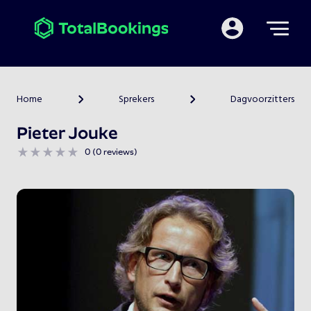
Mijn TotalBooking
Home
Sprekers
Dagvoorzitters
>
>
Pieter Jouke
0 (0 reviews)