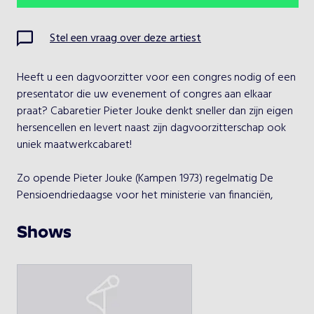
Ma
Di
Wo
Do
Vr
Za
Zo
Stel een vraag over deze artiest
1
2
Heeft u een dagvoorzitter voor een congres nodig of een 
3
4
5
6
7
8
9
presentator die uw evenement of congres aan elkaar 
praat? Cabaretier Pieter Jouke denkt sneller dan zijn eigen 
10
11
12
13
14
15
16
hersencellen en levert naast zijn dagvoorzitterschap ook 
uniek maatwerkcabaret!

17
18
19
20
21
22
23
Zo opende Pieter Jouke (Kampen 1973) regelmatig De 
24
25
26
27
28
29
30
Pensioendriedaagse voor het ministerie van financiën, 
werkte hij voor ‘Werkwaardig’, was hij dagvoorzitter voor 
31
de stichting Benelux Evenementen en is hij veelvuldig aan 
Shows
de slag op congressen en evenementen. Variërend van 
dagvoorzitter tot afsluitende cabaret-act. Jouke is ook 
Kies een optreden
regelmatig te zien op TV o.a. bij DWDD, Padoem Patsss 
(BNN-VARA) en Zondag met Lubach, Koppensnellers, De 
Pieter Jouke
Staat van Verwarring (samen met absurdist Ronald 