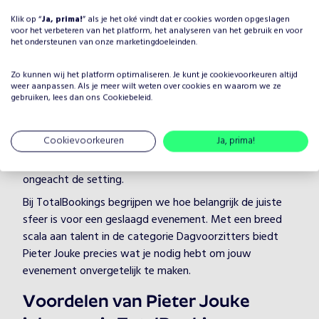
Waarom Pieter Jouke boeken
Klik op “
Ja, prima!
” als je het oké vindt dat er cookies worden opgeslagen
voor het verbeteren van het platform, het analyseren van het gebruik en voor
voor jouw evenement?
het ondersteunen van onze marketingdoeleinden.
Het plannen van een evenement brengt veel keuzes met
Zo kunnen wij het platform optimaliseren. Je kunt je
cookievoorkeuren
altijd
zich mee, maar één ding is zeker: je wilt dat het
weer aanpassen. Als je meer wilt weten over cookies en waarom we ze
entertainment onvergetelijk is. Door Pieter Jouke te
gebruiken, lees dan ons
Cookiebeleid
.
boeken, kies je voor een professionele artiest in de
categorie Dagvoorzitters, die je evenement naar een
Cookievoorkeuren
Ja, prima!
hoger niveau tilt. Pieter Jouke heeft jarenlange ervaring
en weet hoe hij/zij jouw gasten kan boeien en vermaken,
ongeacht de setting.
Bij TotalBookings begrijpen we hoe belangrijk de juiste
sfeer is voor een geslaagd evenement. Met een breed
scala aan talent in de categorie Dagvoorzitters biedt
Pieter Jouke precies wat je nodig hebt om jouw
evenement onvergetelijk te maken.
Voordelen van Pieter Jouke