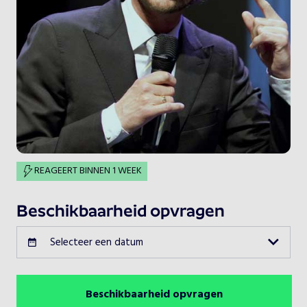
REAGEERT BINNEN 1 WEEK
Beschikbaarheid opvragen
Selecteer een datum
Beschikbaarheid opvragen
Augustus 2026
Vorige maand
Volgende maand