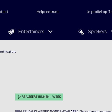
ntact
Helpcentrum
Je profiel op 
Entertainers
Sprekers
ertheaters
REAGEERT BINNEN 1 WEEK