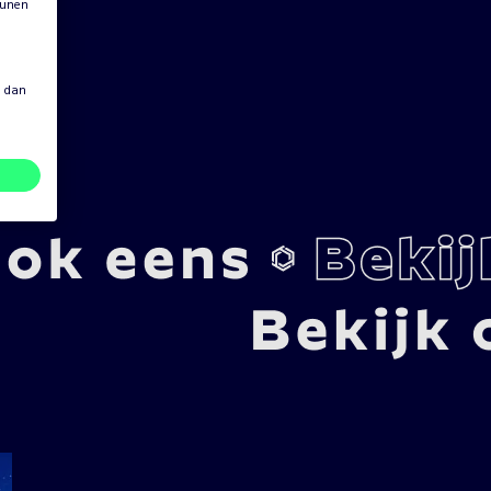
eunen
s dan