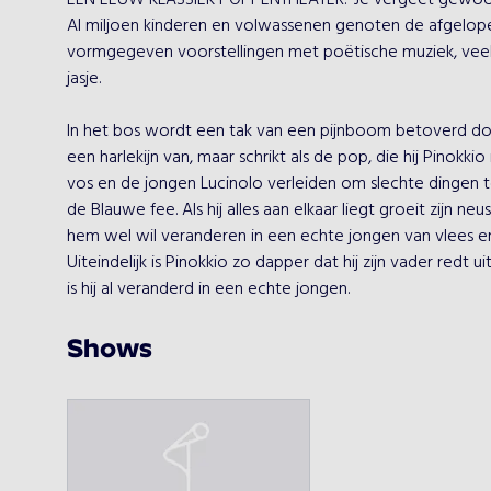
EEN EEUW KLASSIEK POPPENTHEATER. 'Je vergeet gewoon 
Al miljoen kinderen en volwassenen genoten de afgelope
vormgegeven voorstellingen met poëtische muziek, veel 
jasje.

In het bos wordt een tak van een pijnboom betoverd d
een harlekijn van, maar schrikt als de pop, die hij Pinokki
vos en de jongen Lucinolo verleiden om slechte dingen t
de Blauwe fee. Als hij alles aan elkaar liegt groeit zijn neus
hem wel wil veranderen in een echte jongen van vlees en
Uiteindelijk is Pinokkio zo dapper dat hij zijn vader redt 
is hij al veranderd in een echte jongen.
Shows