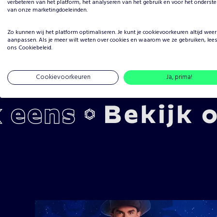
verbeteren van het platform, het analyseren van het gebruik en voor het onderst
van onze marketingdoeleinden.
Zo kunnen wij het platform optimaliseren. Je kunt je
cookievoorkeuren
altijd weer
aanpassen. Als je meer wilt weten over cookies en waarom we ze gebruiken, lee
ons
Cookiebeleid
.
Cookievoorkeuren
Ja, prima!