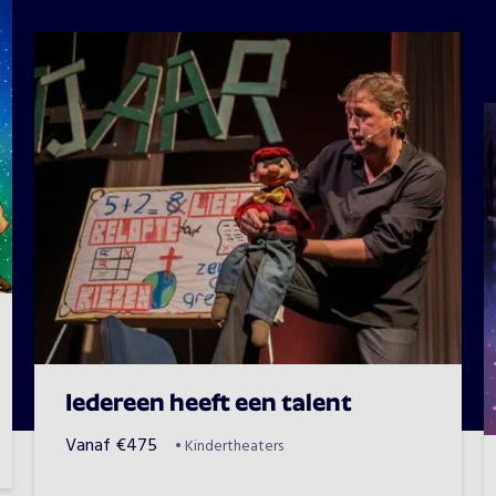
Iedereen heeft een talent
Vanaf
€
475
•
Kindertheaters