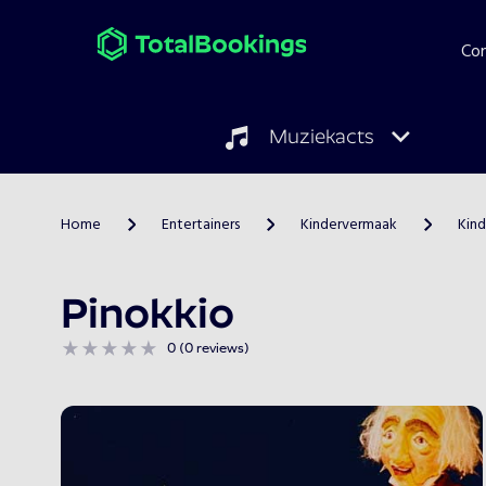
Co
Muziekacts
Home
Entertainers
Kindervermaak
Kind
>
>
>
Pinokkio
0 (0 reviews)