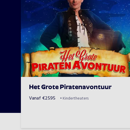
Het Grote Piratenavontuur
Vanaf
€
2595
•
Kindertheaters