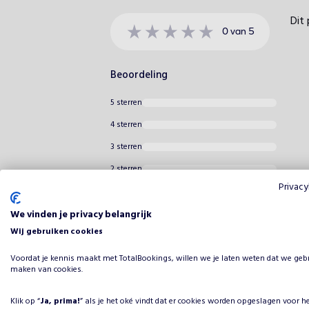
Dit 
0
van
5
Beoordeling
5 sterren
4 sterren
3 sterren
2 sterren
Privacy
1 ster
We vinden je privacy belangrijk
Wij gebruiken cookies
Voordat je kennis maakt met TotalBookings, willen we je laten weten dat we geb
maken van cookies.
Klik op “
Ja, prima!
” als je het oké vindt dat er cookies worden opgeslagen voor h