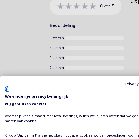
Dit 
0
van
5
Beoordeling
5 sterren
4 sterren
3 sterren
2 sterren
1 ster
Privacy
We vinden je privacy belangrijk
Wij gebruiken cookies
Voordat je kennis maakt met TotalBookings, willen we je laten weten dat we geb
maken van cookies.
Klik op “
Ja, prima!
” als je het oké vindt dat er cookies worden opgeslagen voor h