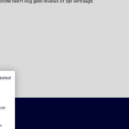
profiel heeft nog geen reviews of zijn vertraagd.
beleid
ruik
et