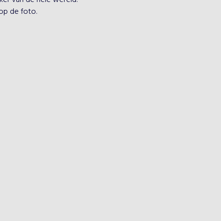
ker van de hele wereld.

op de foto.
