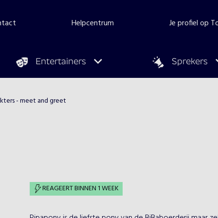
ntact
Helpcentrum
Je profiel op 
Entertainers
Sprekers
kters - meet and greet
REAGEERT BINNEN 1 WEEK