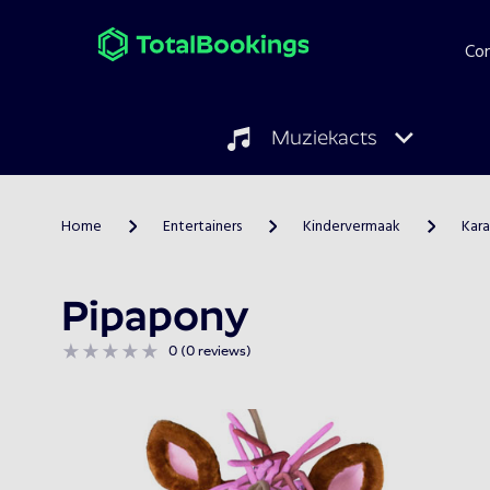
Co
Muziekacts
Home
Entertainers
Kindervermaak
Kara
>
>
>
Pipapony
0 (0 reviews)