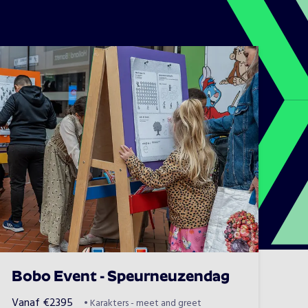
Bobo Event - Speurneuzendag
Vanaf
€
2395
•
Karakters - meet and greet