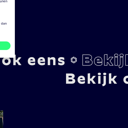
eunen
s dan