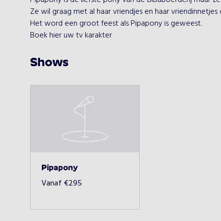
Pipapony is de liefste pony van de BiBaboerderij maar ze
Ze wil graag met al haar vriendjes en haar vriendinnetjes 
Het word een groot feest als Pipapony is geweest.

Boek hier uw tv karakter
Shows
Pipapony
Vanaf
€
295