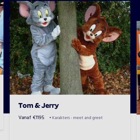
Tom & Jerry
Vanaf
€
1195
•
Karakters - meet and greet