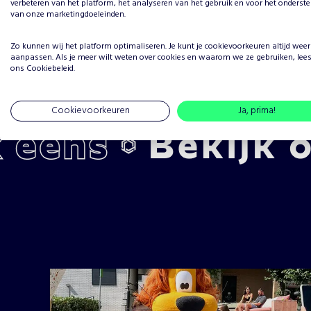
verbeteren van het platform, het analyseren van het gebruik en voor het onderst
van onze marketingdoeleinden.
Zo kunnen wij het platform optimaliseren. Je kunt je
cookievoorkeuren
altijd weer
aanpassen. Als je meer wilt weten over cookies en waarom we ze gebruiken, lee
ons
Cookiebeleid
.
Cookievoorkeuren
Ja, prima!