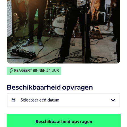
REAGEERT BINNEN 24 UUR
Beschikbaarheid opvragen
Selecteer een datum
Beschikbaarheid opvragen
Augustus 2026
Vorige maand
Volgende maand