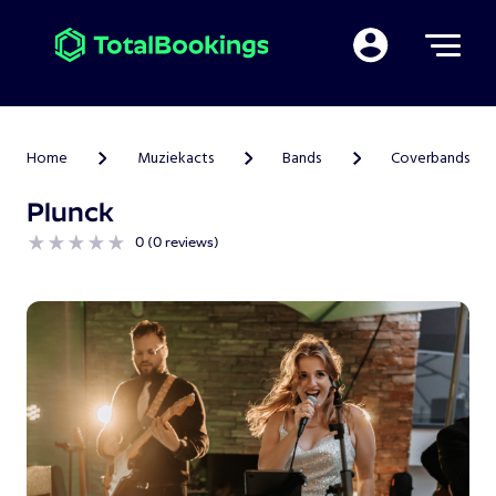
Mijn TotalBooking
Home
Muziekacts
Bands
Coverbands
>
>
>
Plunck
0 (0 reviews)