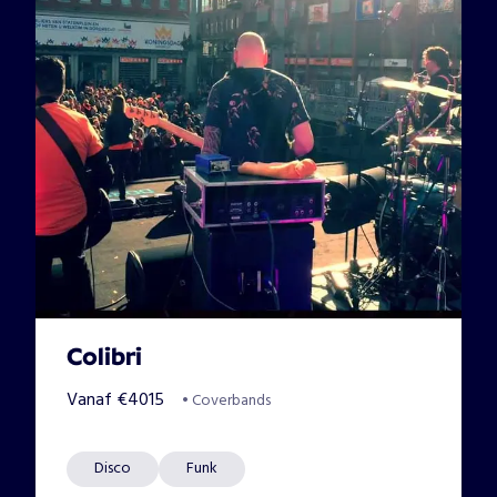
Colibri
Vanaf
€
4015
•
Coverbands
Disco
Funk