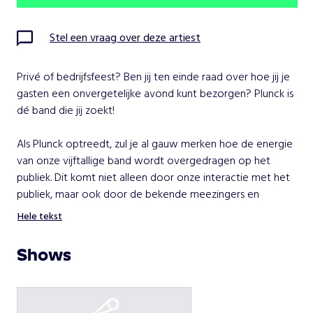
Ma
Di
Wo
Do
Vr
Za
Zo
Stel een vraag over deze artiest
1
2
Privé of bedrijfsfeest? Ben jij ten einde raad over hoe jij je 
3
4
5
6
7
8
9
gasten een onvergetelijke avond kunt bezorgen? Plunck is 
dé band die jij zoekt!

10
11
12
13
14
15
16
Als Plunck optreedt, zul je al gauw merken hoe de energie 
17
18
19
20
21
22
23
van onze vijftallige band wordt overgedragen op het 
publiek. Dit komt niet alleen door onze interactie met het 
24
25
26
27
28
29
30
publiek, maar ook door de bekende meezingers en 
meedansers waarover onze band beschikt. Soul- en 
Hele tekst
31
popcovers vliegen je om de oren! Onze muziek is er voor 
jong en oud. Niet voor niets werd onze band ingezet 
Shows
tijdens vele bedrijfsevenementen, bruiloften en het grote 
Kies een optreden
Sail Amsterdam en Festival Jazz in de Gracht Den Haag.

Plunck
Wij geven écht álles voor de show...!