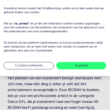
DJ René Friso
Voordat je kennis maakt met TotalBookings, willen we je laten weten dat we
gebruik maken van cookies.
Vanaf
€
795
•
Dance DJ's
Klik op “
Ja, prima!
” als je het oké vindt dat er cookies worden opgeslagen
voor het verbeteren van het platform, het analyseren van het gebruik en voor
Dance Classics
Feest
het ondersteunen van onze marketingdoeleinden.
Zo kunnen wij het platform optimaliseren. Je kunt je
cookievoorkeuren
altijd
weer aanpassen. Als je meer wilt weten over cookies en waarom we ze
gebruiken, lees dan ons
Cookiebeleid
.
Waarom RECRAH boeken voor
Cookievoorkeuren
Ja, prima!
jouw evenement?
Het plannen van een evenement brengt veel keuzes met
zich mee, maar één ding is zeker: je wilt dat het
entertainment onvergetelijk is. Door RECRAH te boeken,
kies je voor een professionele artiest in de categorie
Dance DJ's, die je evenement naar een hoger niveau tilt.
RECRAH heeft jarenlange ervaring en weet hoe hij/zij