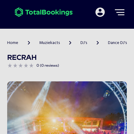
Mijn TotalBooking
Home
Muziekacts
DJ's
Dance DJ's
>
>
>
RECRAH
0 (0 reviews)