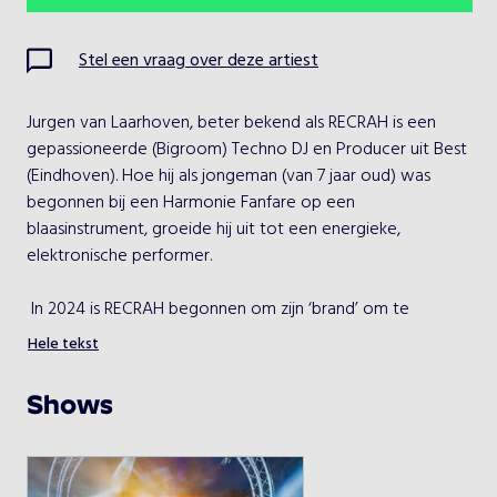
Ma
Di
Wo
Do
Vr
Za
Zo
Stel een vraag over deze artiest
1
2
Jurgen van Laarhoven, beter bekend als RECRAH is een 
3
4
5
6
7
8
9
gepassioneerde (Bigroom) Techno DJ en Producer uit Best 
(Eindhoven). Hoe hij als jongeman (van 7 jaar oud) was 
10
11
12
13
14
15
16
begonnen bij een Harmonie Fanfare op een 
blaasinstrument, groeide hij uit tot een energieke, 
17
18
19
20
21
22
23
elektronische performer. 
24
25
26
27
28
29
30
 In 2024 is RECRAH begonnen om zijn ‘brand’ om te 
vormen naar Bigroom Techno. Met rollende Acid’s, diepe 
Hele tekst
31
baselines en harde kicks, kan het publiek niet meer stilstaan. 
Enkel mee gaan in de vibe van de duistere en tegelijkertijd 
Shows
ook vrolijke kant van Techno. Welkom in de wereld van 
Kies een optreden
RECRAH! 
RECRAH
RECRAH heeft in 2024 een doorstart gemaakt van zijn 