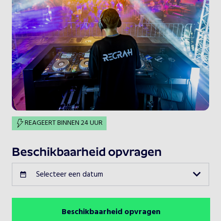
REAGEERT BINNEN 24 UUR
Beschikbaarheid opvragen
Selecteer een datum
Beschikbaarheid opvragen
Augustus 2026
Vorige maand
Volgende maand