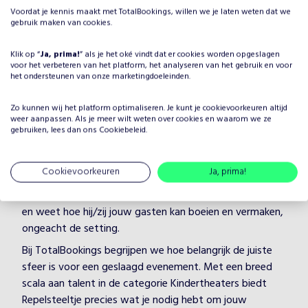
Voordat je kennis maakt met TotalBookings, willen we je laten weten dat we
gebruik maken van cookies.
Klik op “
Ja, prima!
” als je het oké vindt dat er cookies worden opgeslagen
voor het verbeteren van het platform, het analyseren van het gebruik en voor
Waarom Repelsteeltje boeken
het ondersteunen van onze marketingdoeleinden.
voor jouw evenement?
Zo kunnen wij het platform optimaliseren. Je kunt je
cookievoorkeuren
altijd
Het plannen van een evenement brengt veel keuzes met
weer aanpassen. Als je meer wilt weten over cookies en waarom we ze
zich mee, maar één ding is zeker: je wilt dat het
gebruiken, lees dan ons
Cookiebeleid
.
entertainment onvergetelijk is. Door Repelsteeltje te
boeken, kies je voor een professionele artiest in de
Cookievoorkeuren
Ja, prima!
categorie Kindertheaters, die je evenement naar een
hoger niveau tilt. Repelsteeltje heeft jarenlange ervaring
en weet hoe hij/zij jouw gasten kan boeien en vermaken,
ongeacht de setting.
Bij TotalBookings begrijpen we hoe belangrijk de juiste
sfeer is voor een geslaagd evenement. Met een breed
scala aan talent in de categorie Kindertheaters biedt
Repelsteeltje precies wat je nodig hebt om jouw