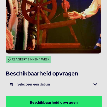
REAGEERT BINNEN 1 WEEK
Beschikbaarheid opvragen
Selecteer een datum
Beschikbaarheid opvragen
Augustus 2026
Vorige maand
Volgende maand