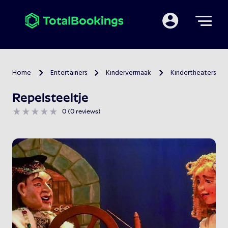
Mijn TotalBooking
Home
Entertainers
Kindervermaak
Kindertheaters
>
>
>
Repelsteeltje
0 (0 reviews)