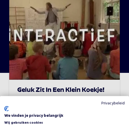
Geluk Zit In Een Klein Koekje!
Vanaf
€
1050
•
Kindertheaters
Privacybeleid
We vinden je privacy belangrijk
Wij gebruiken cookies