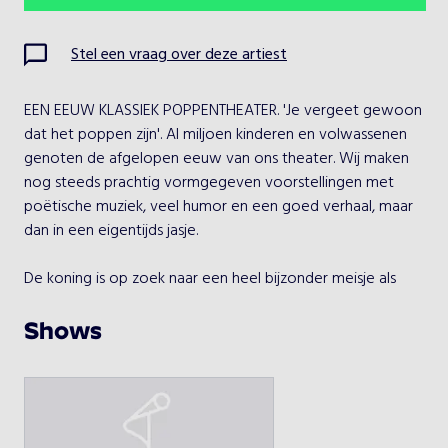
Ma
Di
Wo
Do
Vr
Za
Zo
Stel een vraag over deze artiest
1
2
EEN EEUW KLASSIEK POPPENTHEATER. 'Je vergeet gewoon 
3
4
5
6
7
8
9
dat het poppen zijn'. Al miljoen kinderen en volwassenen 
genoten de afgelopen eeuw van ons theater. Wij maken 
10
11
12
13
14
15
16
nog steeds prachtig vormgegeven voorstellingen met 
poëtische muziek, veel humor en een goed verhaal, maar 
17
18
19
20
21
22
23
dan in een eigentijds jasje.

24
25
26
27
28
29
30
De koning is op zoek naar een heel bijzonder meisje als 
bruid voor zijn zoon. Vader Olivier schept voor de grap op 
31
over zijn dochter en zegt dat ze goud kan spinnen uit stro. 
Shows
De koning vindt dat geweldig en dwingt het meisje goud 
te spinnen en sluit haar tot 3 keer toe op met balen stro. 
Kies een optreden
Gelukkig wordt zij verrast door Repelsteeltje, die wel goud 
kan spinnen. Maar hij wil een beloning.

Repelsteeltje