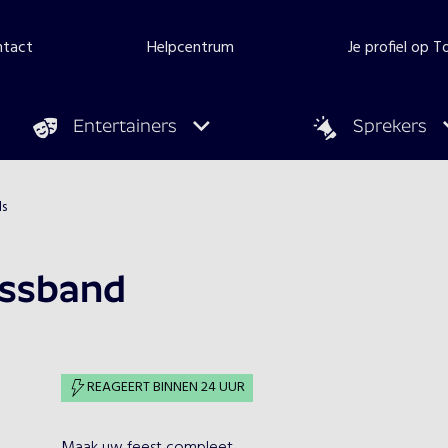
ntact
Helpcentrum
Je profiel op 
Entertainers
Sprekers
ds
assband
REAGEERT BINNEN 24 UUR