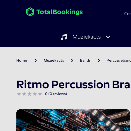
Co
Muziekacts
Home
Muziekacts
Bands
Percussieban
>
>
>
Ritmo Percussion Br
0 (0 reviews)