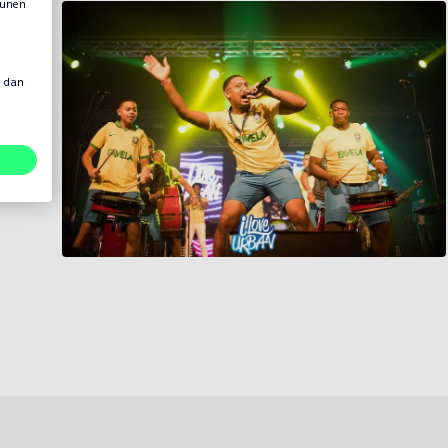
eunen
s dan