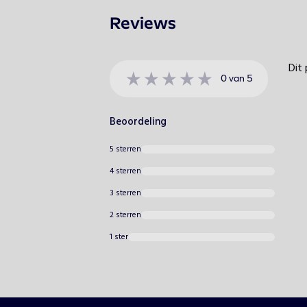
Reviews
Dit 
0
van
5
Beoordeling
5 sterren
4 sterren
3 sterren
2 sterren
1 ster