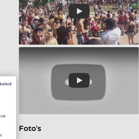
Play
Play
beleid
ruik
Foto's
et