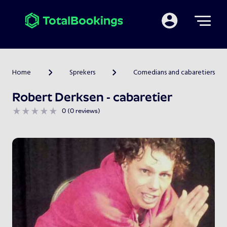
Mijn TotalBooking
Home
Sprekers
Comedians and cabaretiers
>
>
Robert Derksen - cabaretier
0 (0 reviews)