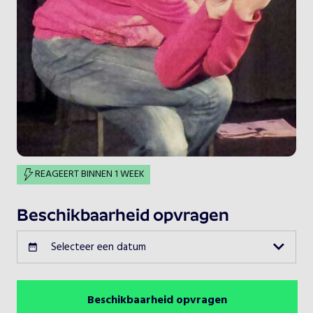
REAGEERT BINNEN 1 WEEK
Beschikbaarheid opvragen
Selecteer een datum
Beschikbaarheid opvragen
Augustus 2026
Vorige maand
Volgende maand