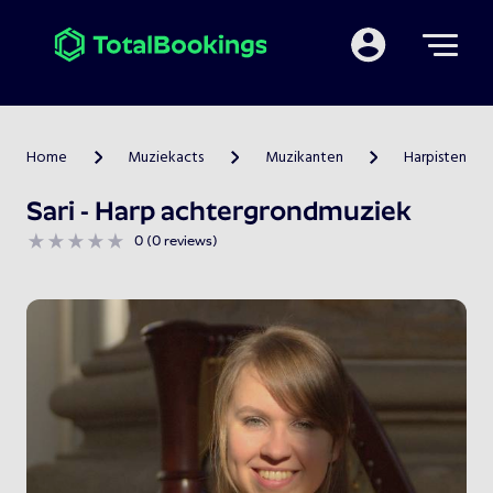
Mijn TotalBooking
Home
Muziekacts
Muzikanten
Harpisten
>
>
>
Sari - Harp achtergrondmuziek
0 (0 reviews)