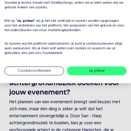
Voordat je kennis maakt met TotalBookings, willen we je laten weten dat we
Mammal Hands
gebruik maken van cookies.
Vanaf
€
1625
•
Trio's
Klik op “
Ja, prima!
” als je het oké vindt dat er cookies worden opgeslagen
voor het verbeteren van het platform, het analyseren van het gebruik en voor
het ondersteunen van onze marketingdoeleinden.
Folk
Jazz
Zo kunnen wij het platform optimaliseren. Je kunt je
cookievoorkeuren
altijd
weer aanpassen. Als je meer wilt weten over cookies en waarom we ze
gebruiken, lees dan ons
Cookiebeleid
.
Cookievoorkeuren
Ja, prima!
Waarom Sari - Harp
achtergrondmuziek boeken voor
jouw evenement?
Het plannen van een evenement brengt veel keuzes met
zich mee, maar één ding is zeker: je wilt dat het
entertainment onvergetelijk is. Door Sari - Harp
achtergrondmuziek te boeken, kies je voor een
professionele artiest in de categorie Harpisten, die je