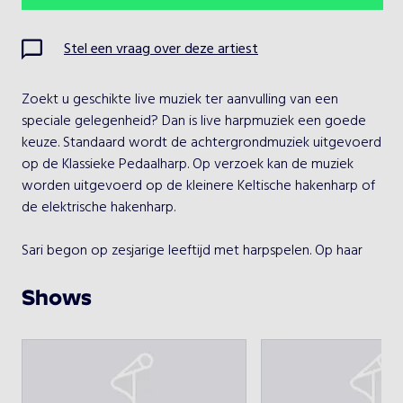
Ma
Di
Wo
Do
Vr
Za
Zo
Stel een vraag over deze artiest
1
2
Zoekt u geschikte live muziek ter aanvulling van een 
3
4
5
6
7
8
9
speciale gelegenheid? Dan is live harpmuziek een goede 
keuze. Standaard wordt de achtergrondmuziek uitgevoerd 
10
11
12
13
14
15
16
op de Klassieke Pedaalharp. Op verzoek kan de muziek 
worden uitgevoerd op de kleinere Keltische hakenharp of 
17
18
19
20
21
22
23
de elektrische hakenharp.

24
25
26
27
28
29
30
Sari begon op zesjarige leeftijd met harpspelen. Op haar 
zestiende ging ze naar het conservatorium van 
31
Amsterdam. In het voorjaar van 2016 is zij daar 
Shows
afgestudeerd. Ze heeft al masterclasses gevolgd bij: Skaila 
Kanga, Lavinia Meijer, Gwyneth Wentink, Conctance Allanic 
Kies een optreden
(oude muziek) en Rosetty de Ruiter (Jazzharp). Verder 
treedt ze vaak op bij bruiloften en kerkdiensten. Daarnaast 
Sari van Brug- Harp achtergrondmuziek 0-60 minuten
speelde zij in de hiphopband van Akwasi , in een 