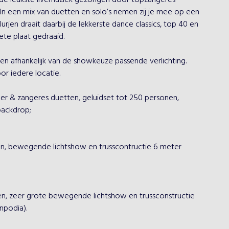
de leukste livemuziek gezongen door topzangeres 
n een mix van duetten en solo’s nemen zij je mee op een 
urjen draait daarbij de lekkerste dance classics, top 40 en 
te plaat gedraaid.

n afhankelijk van de showkeuze passende verlichting. 
r iedere locatie.

ger & zangeres duetten, geluidset tot 250 personen, 
backdrop;

en, bewegende lichtshow en trusscontructie 6 meter 
nen, zeer grote bewegende lichtshow en trussconstructie 
podia).
