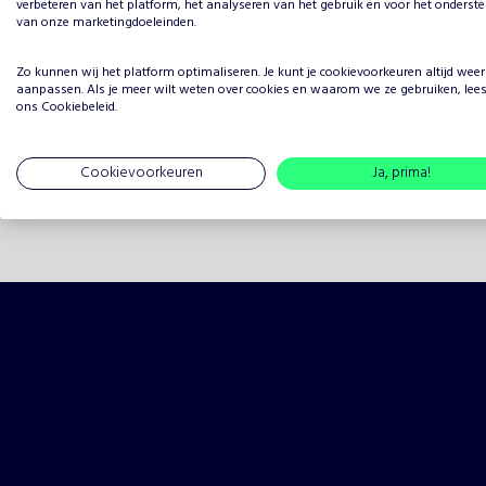
Beoordeling
verbeteren van het platform, het analyseren van het gebruik en voor het onderst
van onze marketingdoeleinden.
5 sterren
Zo kunnen wij het platform optimaliseren. Je kunt je
cookievoorkeuren
altijd weer
4 sterren
aanpassen. Als je meer wilt weten over cookies en waarom we ze gebruiken, lee
ons
Cookiebeleid
.
3 sterren
2 sterren
Cookievoorkeuren
Ja, prima!
1 ster