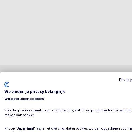
Privacy
Reviews
We vinden je privacy belangrijk
Wij gebruiken cookies
Dit 
Voordat je kennis maakt met TotalBookings, willen we je laten weten dat we geb
0
van
5
maken van cookies.
Klik op “
Ja, prima!
” als je het oké vindt dat er cookies worden opgeslagen voor h