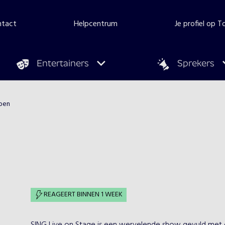
ntact
Helpcentrum
Je profiel op 
Entertainers
Sprekers
pen
REAGEERT BINNEN 1 WEEK