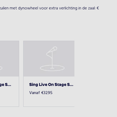
zuilen met dynowheel voor extra verlichting in de zaal: € 
Sing Live On Stage Showvariant B 2695,00
Sing Live On Stage Showvariant C 3295,00
Vanaf
€
3295