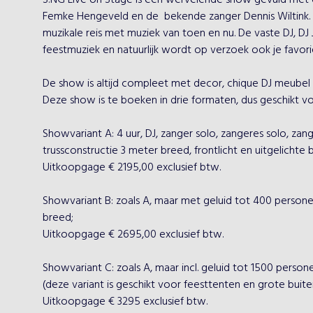
S!NG Live on Stage is een wervelende show gevuld met 
Femke Hengeveld en de  bekende zanger Dennis Wiltink. I
muzikale reis met muziek van toen en nu. De vaste DJ, DJ J
feestmuziek en natuurlijk wordt op verzoek ook je favorie
De show is altijd compleet met decor, chique DJ meubel e
Deze show is te boeken in drie formaten, dus geschikt voo
Showvariant A: 4 uur, DJ, zanger solo, zangeres solo, zan
trussconstructie 3 meter breed, frontlicht en uitgelichte 
Uitkoopgage € 2195,00 exclusief btw.

Showvariant B: zoals A, maar met geluid tot 400 person
breed;

Uitkoopgage € 2695,00 exclusief btw.

Showvariant C: zoals A, maar incl. geluid tot 1500 perso
(deze variant is geschikt voor feesttenten en grote buiten
Uitkoopgage € 3295 exclusief btw.
