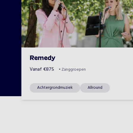
Remedy
Vanaf
€
875
•
Zanggroepen
Achtergrondmuziek
Allround