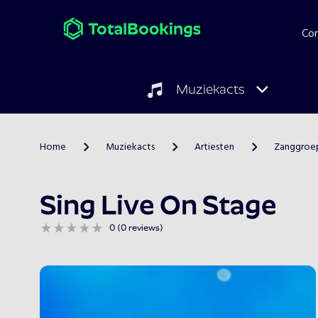
Co
Muziekacts
Home
Muziekacts
Artiesten
Zanggroe
>
>
>
Sing Live On Stage
0 (0 reviews)