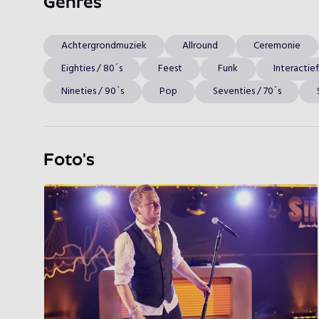
Genres
Achtergrondmuziek
Allround
Ceremonie
Eighties / 80´s
Feest
Funk
Interactie
Nineties / 90`s
Pop
Seventies / 70`s
Foto's