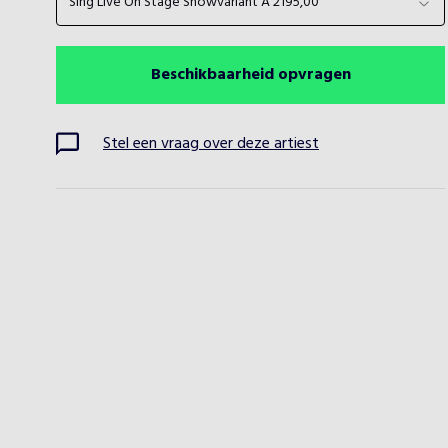
Sing Live On Stage Showvariant A 2195,00
Beschikbaarheid opvragen
Stel een vraag over deze artiest