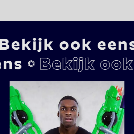
sterrenhuisje om ze te waarschuwen.

Dan springen de feetjes van Starz meteen op hun wolk en 
vliegen er snel naar toe. De slechte Elventovenaar Tunus is 
jaloers op Starz en wil hun toverkrachten afpakken. Tunus 
houdt niet van gezelligheid. Samen met zijn onhandige 
hulpjes Yummy en Dummy probeert hij Starz in de val te 
lokken, maar als de feetjes van Starz goed samenwerken 
kunnen ze Tunus en zijn hulpjes wel aan.

Starz is een 30 minuten durende tapeshow.