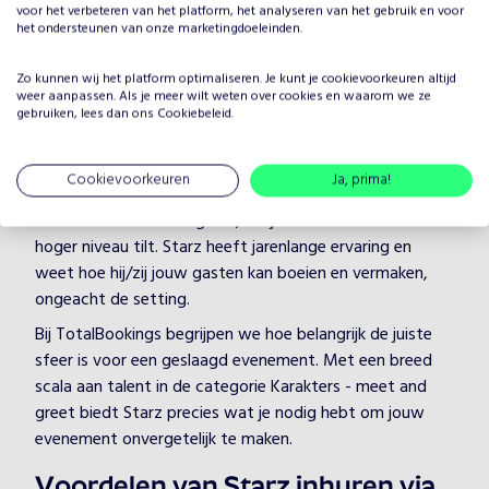
voor het verbeteren van het platform, het analyseren van het gebruik en voor
het ondersteunen van onze marketingdoeleinden.
Waarom Starz boeken voor jouw
Zo kunnen wij het platform optimaliseren. Je kunt je
cookievoorkeuren
altijd
evenement?
weer aanpassen. Als je meer wilt weten over cookies en waarom we ze
gebruiken, lees dan ons
Het plannen van een evenement brengt veel keuzes met
Cookiebeleid
.
zich mee, maar één ding is zeker: je wilt dat het
entertainment onvergetelijk is. Door Starz te boeken,
Cookievoorkeuren
Ja, prima!
kies je voor een professionele artiest in de categorie
Karakters - meet and greet, die je evenement naar een
hoger niveau tilt. Starz heeft jarenlange ervaring en
weet hoe hij/zij jouw gasten kan boeien en vermaken,
ongeacht de setting.
Bij TotalBookings begrijpen we hoe belangrijk de juiste
sfeer is voor een geslaagd evenement. Met een breed
scala aan talent in de categorie Karakters - meet and
greet biedt Starz precies wat je nodig hebt om jouw
evenement onvergetelijk te maken.
Voordelen van Starz inhuren via