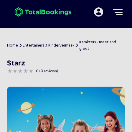
Mijn TotalBooking
Karakters - meet and
Home
Entertainers
Kindervermaak
>
>
>
greet
Starz
0 (0 reviews)