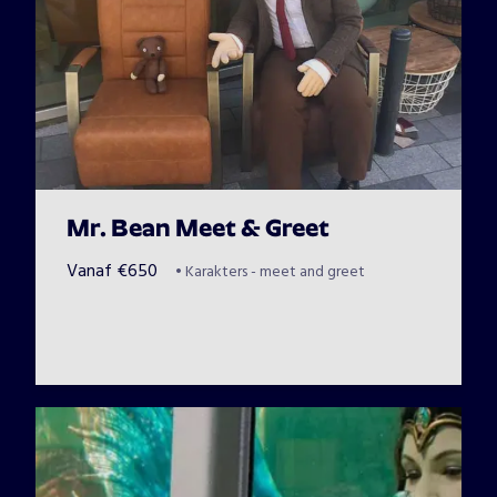
Mr. Bean Meet & Greet
Vanaf
€
650
•
Karakters - meet and greet