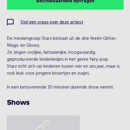
Beschikbaarheid opvragen
Augustus 2026
Vorige maand
Volgende maand
Ma
Di
Wo
Do
Vr
Za
Zo
Stel een vraag over deze artiest
1
2
De meidengroep Starz bestaat uit de drie feeën Glitter, 
3
4
5
6
7
8
9
Magic en Glowy.

Ze zingen vrolijke, fantasierijke, hoogwaardig 
10
11
12
13
14
15
16
geproduceerde kinderliedjes in het genre fairy-pop.

Starz richt zich op kinderen tussen vier en zes jaar, maar is 
17
18
19
20
21
22
23
ook leuk voor jongere broertjes en zusjes.

24
25
26
27
28
29
30
In een betoverende 30 minuten durende show neemt 
Starz samen met de kinderen een kijkje in Sterrenland.

31
In de show, vol met liedjes en dansjes die kinderen goed 
Shows
mee kunnen doen, moeten Starz en de kinderen een 
probleem oplossen: De vlaggetjes zijn kwijt!

Kies een optreden
Starz is speciaal voor de kinderen naar de aarde gekomen 
en had vlaggetjes meegenomen, maar hun gemene 