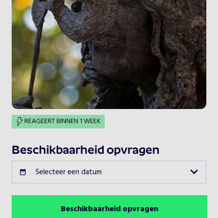
REAGEERT BINNEN 1 WEEK
Beschikbaarheid opvragen
Selecteer een datum
Beschikbaarheid opvragen
Augustus 2026
Vorige maand
Volgende maand