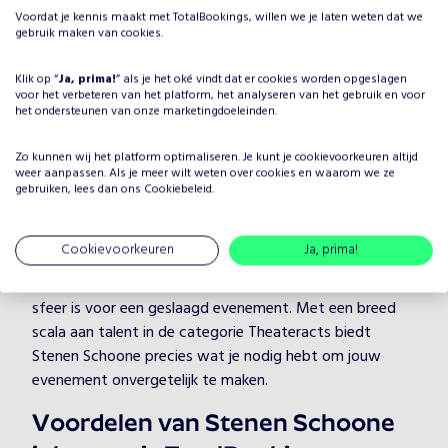
Voordat je kennis maakt met TotalBookings, willen we je laten weten dat we
Waarom Stenen Schoone
gebruik maken van cookies.
boeken voor jouw evenement?
Klik op “
Ja, prima!
” als je het oké vindt dat er cookies worden opgeslagen
Het plannen van een evenement brengt veel keuzes met
voor het verbeteren van het platform, het analyseren van het gebruik en voor
zich mee, maar één ding is zeker: je wilt dat het
het ondersteunen van onze marketingdoeleinden.
entertainment onvergetelijk is. Door Stenen Schoone te
boeken, kies je voor een professionele artiest in de
Zo kunnen wij het platform optimaliseren. Je kunt je
cookievoorkeuren
altijd
weer aanpassen. Als je meer wilt weten over cookies en waarom we ze
categorie Theateracts, die je evenement naar een hoger
gebruiken, lees dan ons
Cookiebeleid
.
niveau tilt. Stenen Schoone heeft jarenlange ervaring en
weet hoe hij/zij jouw gasten kan boeien en vermaken,
Cookievoorkeuren
Ja, prima!
ongeacht de setting.
Bij TotalBookings begrijpen we hoe belangrijk de juiste
sfeer is voor een geslaagd evenement. Met een breed
scala aan talent in de categorie Theateracts biedt
Stenen Schoone precies wat je nodig hebt om jouw
evenement onvergetelijk te maken.
Voordelen van Stenen Schoone