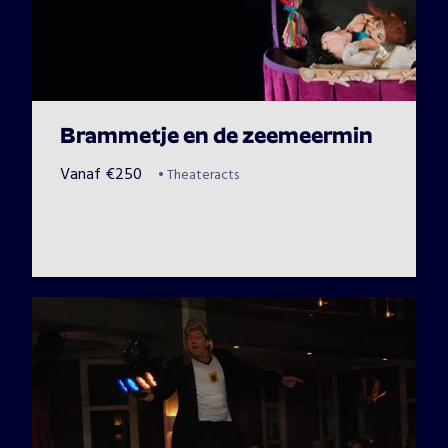
Brammetje en de zeemeermin
Vanaf
€
250
•
Theateracts