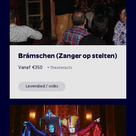
Brámschen (Zanger op stelten)
Vanaf
€
350
•
Theateracts
Levenslied / volks