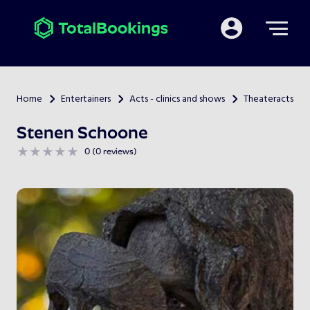
Mijn TotalBooking
Home
Entertainers
Acts - clinics and shows
Theateracts
>
>
>
Stenen Schoone
0 (0 reviews)