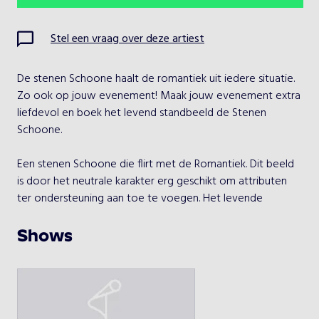
Ma
Di
Wo
Do
Vr
Za
Zo
Stel een vraag over deze artiest
1
2
De stenen Schoone haalt de romantiek uit iedere situatie. 
3
4
5
6
7
8
9
Zo ook op jouw evenement! Maak jouw evenement extra 
liefdevol en boek het levend standbeeld de Stenen 
10
11
12
13
14
15
16
Schoone.

17
18
19
20
21
22
23
Een stenen Schoone die flirt met de Romantiek. Dit beeld 
is door het neutrale karakter erg geschikt om attributen 
24
25
26
27
28
29
30
ter ondersteuning aan toe te voegen. Het levende 
standbeeld zal 3x40 minuten spelen binnen een tijdsbestek 
31
van 4 uur.
Shows
Kies een optreden
Stenen Schoone